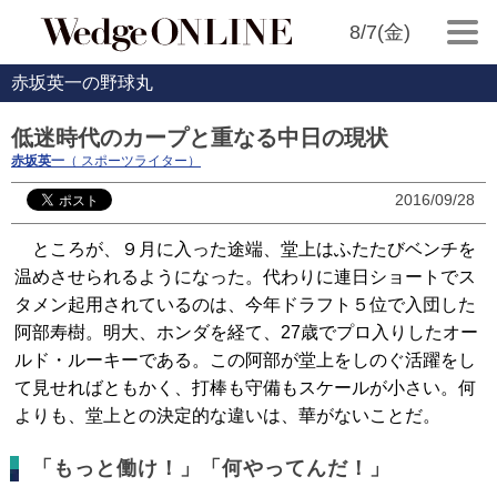
8/7(金)
赤坂英一の野球丸
低迷時代のカープと重なる中日の現状
赤坂英一
（ スポーツライター）
2016/09/28
ところが、９月に入った途端、堂上はふたたびベンチを
温めさせられるようになった。代わりに連日ショートでス
タメン起用されているのは、今年ドラフト５位で入団した
阿部寿樹。明大、ホンダを経て、27歳でプロ入りしたオー
ルド・ルーキーである。この阿部が堂上をしのぐ活躍をし
て見せればともかく、打棒も守備もスケールが小さい。何
よりも、堂上との決定的な違いは、華がないことだ。
「もっと働け！」「何やってんだ！」