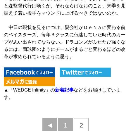
と森監督代行は嘆くが、それならばなおのこと、来季を見
据えて若い投手をマウンドに上げるべきではないのか。
中日の現状を見るにつけ、親会社がＤｅＮＡに変わる前
のベイスターズ、毎年Ｂクラスに低迷していた時代のカー
プが思い出されてならない。ドラゴンズがふたたび強くな
るには、両球団のようにチームがまるごと変わるほどの改
革が求められているように思う。
▲「WEDGE Infinity」の
新着記事
などをお届けしていま
す。
前
1
2