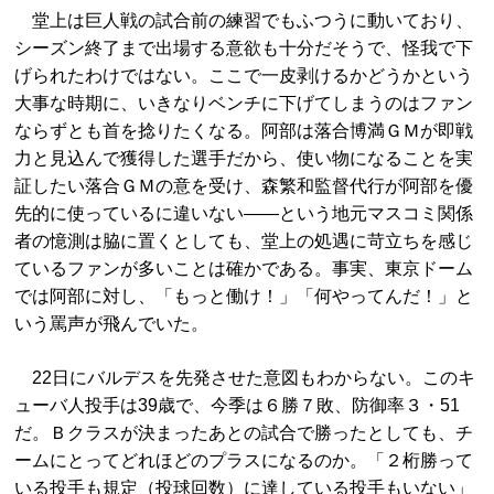
堂上は巨人戦の試合前の練習でもふつうに動いており、
シーズン終了まで出場する意欲も十分だそうで、怪我で下
げられたわけではない。ここで一皮剥けるかどうかという
大事な時期に、いきなりベンチに下げてしまうのはファン
ならずとも首を捻りたくなる。阿部は落合博満ＧＭが即戦
力と見込んで獲得した選手だから、使い物になることを実
証したい落合ＧＭの意を受け、森繁和監督代行が阿部を優
先的に使っているに違いない——という地元マスコミ関係
者の憶測は脇に置くとしても、堂上の処遇に苛立ちを感じ
ているファンが多いことは確かである。事実、東京ドーム
では阿部に対し、「もっと働け！」「何やってんだ！」と
いう罵声が飛んでいた。
22日にバルデスを先発させた意図もわからない。このキ
ューバ人投手は39歳で、今季は６勝７敗、防御率３・51
だ。Ｂクラスが決まったあとの試合で勝ったとしても、チ
ームにとってどれほどのプラスになるのか。「２桁勝って
いる投手も規定（投球回数）に達している投手もいない」