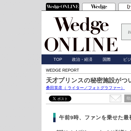
TOP
政治・経済
国際
ビ
WEDGE REPORT
天才プリンスの秘密施設がつ
桑田英彦
（ ライター／フォトグラファー）
印
午前9時、ファンを乗せた最