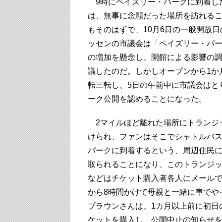
9時にペイズリー・パークに到着し
は、無事に念願だった場所を訪れる
もそのはずで、10月6日の一般開放
ッセンの市議会は「ペイズリー・パ
の増加を懸念し、開館による影響の
議したのだ。しかしオープンから1か
転三転し、5日の午前中に市議会はと
ーク公開を認めることになった。
2マイルほど離れた場所にトランジ
けられ、ファンはそこでシャトルバ
パークに到着するという、周辺住民
取られることになり、このトランジ
などはチケット購入者各人にメール
から8時間かけて母親と一緒に車でや
ブラウンさんは、1カ月以上前に初日
ケットを購入し、公開中止の知らせ