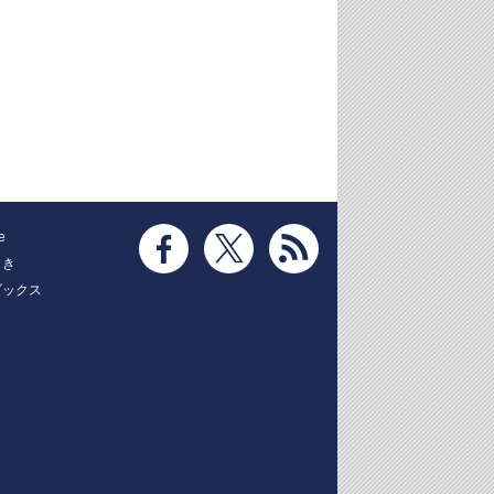
e
とき
ブックス