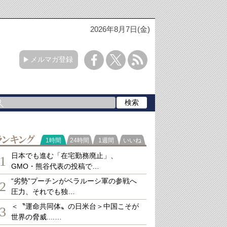
2026年8月7日(金)
メルマガ登録
ランキング
1時間
24時間
1週間
いいね
日本でも進む「在宅勤務廃止」、
1
GMO・熊谷代表の投稿で…
“劣勢”プーチンがベラルーシ軍の参戦へ
2
圧力、それでも独…
＜〝運命共同体〟の日米台＞中国こそが
3
世界の脅威....…