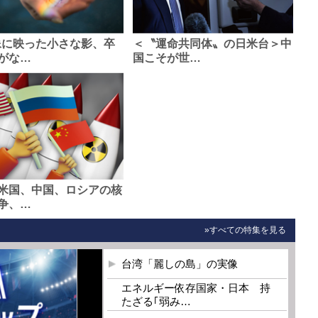
像に映った小さな影、卒
＜〝運命共同体〟の日米台＞中
がな…
国こそが世…
米国、中国、ロシアの核
争、…
»すべての特集を見る
台湾「麗しの島」の実像
エネルギー依存国家・日本 持
たざる｢弱み…