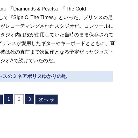
Diamonds & Pearls』『The Gold
um』そして『Sign O’ The Times』といった、プリンスの足
品がレコーディングされたスタジオだ。コンソールに
スタジオ内は彼が使用していた当時のまま保存されて
プリンスが愛用したギターやキーボードとともに、直
。彼は死の直前まで次回作となる予定だったジャズ・
ジオAで続けていたのだ。
リンスのミネアポリスゆかりの地
1
2
3
次へ