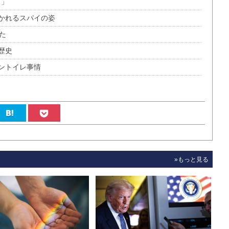
角」
かれるスパイの姿
た
歴史
タントイレ事情
»もっと見る