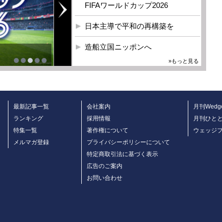
FIFAワールドカップ2026
日本主導で平和の再構築を
造船立国ニッポンへ
»もっと見る
最新記事一覧
会社案内
月刊Wedg
ランキング
採用情報
月刊ひと
特集一覧
著作権について
ウェッジ
メルマガ登録
プライバシーポリシーについて
特定商取引法に基づく表示
広告のご案内
お問い合わせ