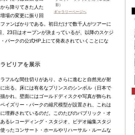
影）
スから降りてきた人た
ギャラリーページへ
土壇場の変更に振り回
たファンばかりである。初日だけで数千人がツアーに
2日、23日はオープンが決まっているが、以降のスケジ
・パークの公式HP上にて発表されていくことにな
モラビリアを展示
ラフルな間仕切りがあり、さらに進むと自然光が射
間に出る。床には有名なプリンスのシンボル（日本で
が描かれ、壁面にはゴールドディスクや写真が飾られ
のペイズリー・パークの縮尺模型が設置され、これは
こに埋葬されているのだ。このたびのパブリック・オ
にあるレコーディング・スタジオ、ビデオ編集スタジ
に使ったコンサート・ホールやリハーサル・ルームな