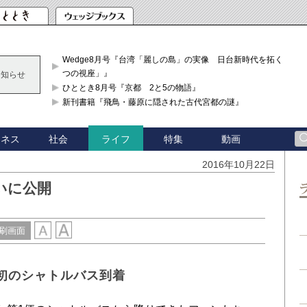
Wedge8月号『台湾「麗しの島」の実像 日台新時代を拓く「3
つの視座」』
お知らせ
ひととき8月号『京都 2と5の物語』
新刊書籍『飛鳥・藤原に隠された古代宮都の謎』
ジネス
社会
特集
動画
ライフ
2016年10月22日
いに公開
刷画面
初のシャトルバス到着