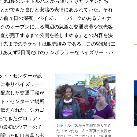
た第1便のシャトルバスから降りてきたファンたち
ことができた喜びと安堵の表情にあふれていた。それ
日の前々日の深夜、ペイズリー・パークのあるチャナ
ークのオープンによる周辺の急激な交通渋滞や観光客
調査が完了するまで公開を差し止める」との内容を決
月先までのチケットは販売済みである。この騒動は二
りあえず3日間だけのテンポラリーなペイズリー・パ
ット・センターが設
スに乗りペイズリー・
に配慮した交通手段が
ット・センターの場所
で伝えられた。シカゴ
ってきたグロリア・
シャトルバスから笑顔で降りてき
の最初のツアーのチ
たファンたち。左の写真の女性が
を聞いた時は言葉も出
グロリア・ブラウンさん（筆者撮