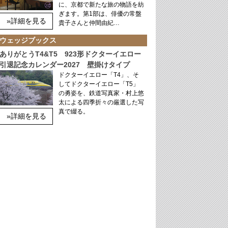
に、京都で新たな旅の物語を紡
ぎます。第1部は、俳優の常盤
»詳細を見る
貴子さんと仲間由紀…
ウェッジブックス
ありがとうT4&T5 923形ドクターイエロー
引退記念カレンダー2027 壁掛けタイプ
ドクターイエロー「T4」、そ
してドクターイエロー「T5」
の勇姿を、鉄道写真家・村上悠
太による四季折々の厳選した写
真で綴る。
»詳細を見る