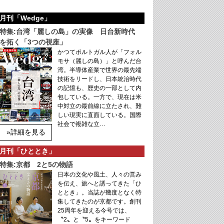
月刊「Wedge」
特集:台湾「麗しの島」の実像 日台新時代
を拓く「3つの視座」
かつてポルトガル人が「フォル
モサ（麗しの島）」と呼んだ台
湾。半導体産業で世界の最先端
技術をリードし、日本統治時代
の記憶も、歴史の一部として内
包している。一方で、現在は米
中対立の最前線に立たされ、難
しい現実に直面している。国際
社会で複雑な立…
»詳細を見る
月刊「ひととき」
特集:京都 2と5の物語
日本の文化や風土、人々の営み
を伝え、旅へと誘ってきた「ひ
ととき」。当誌が幾度となく特
集してきたのが京都です。創刊
25周年を迎える今号では、
〝2〟と〝5〟をキーワード