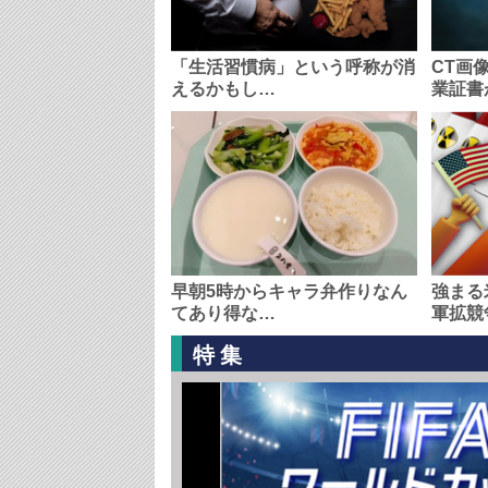
「生活習慣病」という呼称が消
CT画
えるかもし…
業証書
早朝5時からキャラ弁作りなん
強まる
てあり得な…
軍拡競
特集