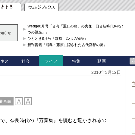
Wedge8月号『台湾「麗しの島」の実像 日台新時代を拓く「3
つの視座」』
お知らせ
ひととき8月号『京都 2と5の物語』
新刊書籍『飛鳥・藤原に隠された古代宮都の謎』
ジネス
社会
特集
動画
ライフ
2010年3月12日
刷画面
で、奈良時代の『万葉集』を読むと驚かされるの