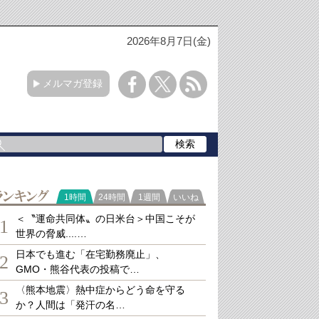
2026年8月7日(金)
メルマガ登録
ランキング
1時間
24時間
1週間
いいね
＜〝運命共同体〟の日米台＞中国こそが
1
世界の脅威....…
日本でも進む「在宅勤務廃止」、
2
GMO・熊谷代表の投稿で…
〈熊本地震〉熱中症からどう命を守る
3
か？人間は「発汗の名…