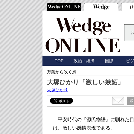
TOP
政治・経済
国際
ビ
万葉から吹く風
大塚ひかり「激しい嫉妬」
大塚ひかり
印
平安時代の『源氏物語』に馴れた目
は、激しい感情表現である。