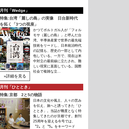
月刊「Wedge」
特集:台湾「麗しの島」の実像 日台新時代
を拓く「3つの視座」
かつてポルトガル人が「フォル
モサ（麗しの島）」と呼んだ台
湾。半導体産業で世界の最先端
技術をリードし、日本統治時代
の記憶も、歴史の一部として内
包している。一方で、現在は米
中対立の最前線に立たされ、難
しい現実に直面している。国際
社会で複雑な立…
»詳細を見る
月刊「ひととき」
特集:京都 2と5の物語
日本の文化や風土、人々の営み
を伝え、旅へと誘ってきた「ひ
ととき」。当誌が幾度となく特
集してきたのが京都です。創刊
25周年を迎える今号では、
〝2〟と〝5〟をキーワード