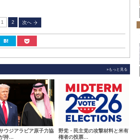
1
2
次へ
»もっと見る
サウジアラビア原子力協
野党・民主党の攻撃材料と米有
が持…
権者の投票…