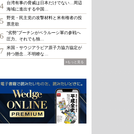
台湾有事の脅威は日本だけでない…周辺
4
海域に進出する中国…
野党・民主党の攻撃材料と米有権者の投
5
票意欲
“劣勢”プーチンがベラルーシ軍の参戦へ
6
圧力、それでも独…
米国・サウジアラビア原子力協力協定が
7
持つ懸念…不明瞭な…
»もっと見る