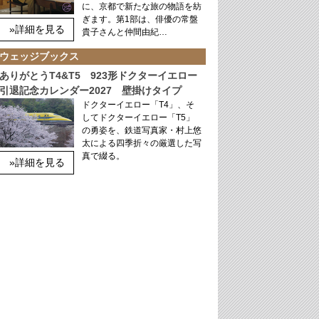
に、京都で新たな旅の物語を紡
ぎます。第1部は、俳優の常盤
»詳細を見る
貴子さんと仲間由紀…
ウェッジブックス
ありがとうT4&T5 923形ドクターイエロー
引退記念カレンダー2027 壁掛けタイプ
ドクターイエロー「T4」、そ
してドクターイエロー「T5」
の勇姿を、鉄道写真家・村上悠
太による四季折々の厳選した写
真で綴る。
»詳細を見る