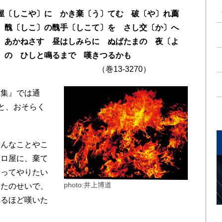
屋〔しこや〕に かき棄〔う〕てむ 破〔や〕れ薦
 醜〔しこ〕の醜手〔しこて〕を さし交〔か〕へ
 あかねさす 昼はしみらに ぬばたまの 夜〔よ
〕の ひしと鳴るまで 嘆きつるかも
巻13-3270）
集』では通
ると、おそらく
んなことやこ
ボロ屋に、棄て
折ってやりたい
photo:井上博道
なたのせいで、
鳴るほど嘆いた