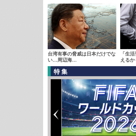
台湾有事の脅威は日本だけでな
「生活
い…周辺海…
えるか
特集