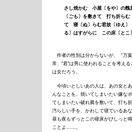
さし焼かむ 小屋〔をや〕の醜
〔ごも〕を敷きて 打ち折らむ
て 寝〔ぬ〕らむ君故〔ゆえ〕
る〕はすがらに この床〔とこ
（
作者の性別は分からないが、『万葉
常、“君”は男に使われることを考え
は女だろう。
今頃いとしいあの人は、あの女とあ
んなことを。焼いてしまいたい嫌な
てしまいたい破れ薦を敷いて、打ち
汚らしい手を、かわして寝ているあ
昼も夜もずっとこの寝床がぴしっと
ことよ……。