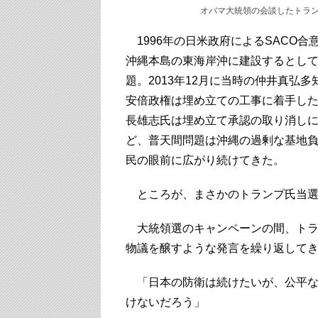
オバマ大統領の会談したトランプ氏
1996年の日米政府によるSACO
沖縄本島の東海岸沖に建設するとして
題。2013年12月に当時の仲井真弘
安倍政権は埋め立ての工事に着手し
長雄志氏は埋め立て承認の取り消し
ど、普天間問題は沖縄の過剰な基地
民の眼前に広がり続けてきた。
ところが、まさかのトランプ氏当選
大統領選のキャンペーンの間、トラ
物議を醸すような発言を繰り返して
「日本の防衛は続けたいが、公平な
けないだろう」