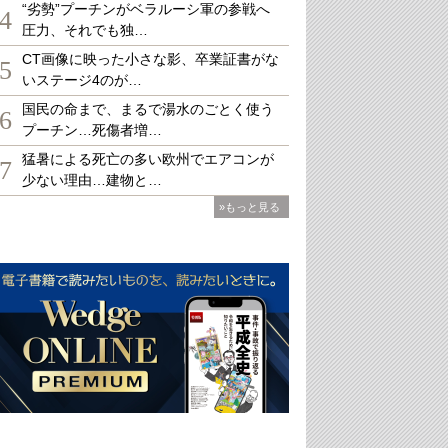
“劣勢”プーチンがベラルーシ軍の参戦へ
4
圧力、それでも独…
CT画像に映った小さな影、卒業証書がな
5
いステージ4のが…
国民の命まで、まるで湯水のごとく使う
6
プーチン…死傷者増…
猛暑による死亡の多い欧州でエアコンが
7
少ない理由…建物と…
»もっと見る