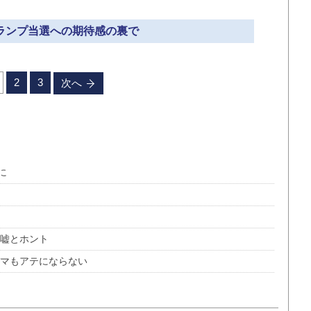
トランプ当選への期待感の裏で
2
3
次へ
に
の嘘とホント
バマもアテにならない