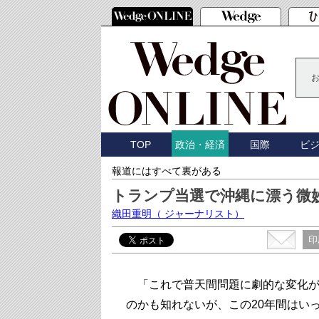
TOP
国際
ビ
政治・経済
報道にはすべて裏がある
トランプ当選で沖縄に漂う微
織田重明
（ ジャーナリスト）
印
「これで普天間問題に劇的な変化が
のかも知れないが、この20年間はい