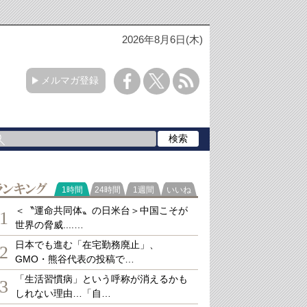
2026年8月6日(木)
メルマガ登録
ランキング
1時間
24時間
1週間
いいね
＜〝運命共同体〟の日米台＞中国こそが
1
世界の脅威....…
日本でも進む「在宅勤務廃止」、
2
GMO・熊谷代表の投稿で…
「生活習慣病」という呼称が消えるかも
3
しれない理由…「自…