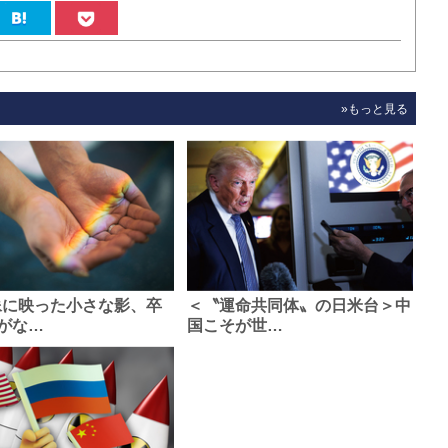
»もっと見る
像に映った小さな影、卒
＜〝運命共同体〟の日米台＞中
がな…
国こそが世…