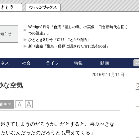
Wedge8月号『台湾「麗しの島」の実像 日台新時代を拓く「3
つの視座」』
お知らせ
ひととき8月号『京都 2と5の物語』
新刊書籍『飛鳥・藤原に隠された古代宮都の謎』
ジネス
社会
ライフ
特集
動画
2016年11月11日
妙な空気
刷画面
起きてしまうのだろうか。だとすると、喜ぶべきな
ったいなんだったのだろうとも思えてくる」