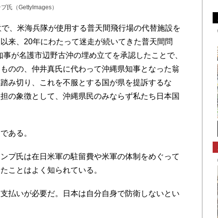
（GettyImages）
合意で、米海兵隊が使用する普天間飛行場の代替施設を
以来、20年にわたって迷走が続いてきた普天間問
多知事が名護市辺野古沖の埋め立てを承認したことで、
たものの、仲井真氏に代わって沖縄県知事となった翁
に踏み切り、これを不服とする国が県を提訴するな
負担の象徴として、沖縄県民のみならず私たち日本国
である。
ンプ氏は在日米軍の駐留費や米軍の体制をめぐって
きたことはよく知られている。
支払いが必要だ。日本は自分自身で防衛しないとい