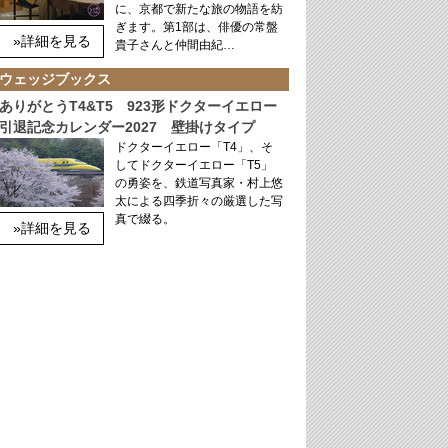
に、京都で新たな旅の物語を紡
ぎます。第1部は、俳優の常盤
»詳細を見る
貴子さんと仲間由紀…
ウェッジブックス
ありがとうT4&T5 923形ドクターイエロー
引退記念カレンダー2027 壁掛けタイプ
ドクターイエロー「T4」、そ
してドクターイエロー「T5」
の勇姿を、鉄道写真家・村上悠
太による四季折々の厳選した写
真で綴る。
»詳細を見る