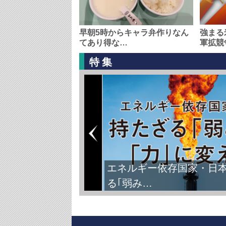
早朝5時からキャラ弁作りなん
強まる
てあり得な…
軍拡競
特集
エネルギー依存国家・日
る｢弱み…