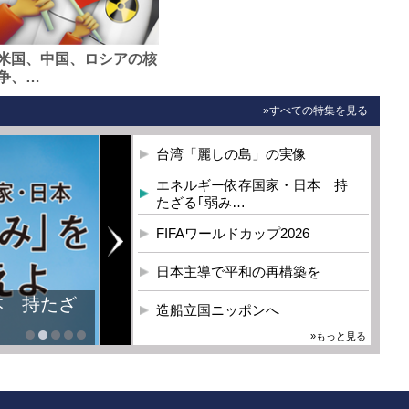
米国、中国、ロシアの核
争、…
»すべての特集を見る
台湾「麗しの島」の実像
エネルギー依存国家・日本 持
たざる｢弱み…
FIFAワールドカップ2026
日本主導で平和の再構築を
本 持たざ
造船立国ニッポンへ
»もっと見る