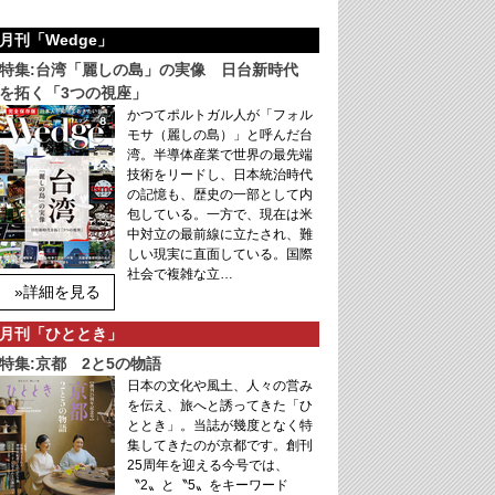
月刊「Wedge」
特集:台湾「麗しの島」の実像 日台新時代
を拓く「3つの視座」
かつてポルトガル人が「フォル
モサ（麗しの島）」と呼んだ台
湾。半導体産業で世界の最先端
技術をリードし、日本統治時代
の記憶も、歴史の一部として内
包している。一方で、現在は米
中対立の最前線に立たされ、難
しい現実に直面している。国際
社会で複雑な立…
»詳細を見る
月刊「ひととき」
特集:京都 2と5の物語
日本の文化や風土、人々の営み
を伝え、旅へと誘ってきた「ひ
ととき」。当誌が幾度となく特
集してきたのが京都です。創刊
25周年を迎える今号では、
〝2〟と〝5〟をキーワード