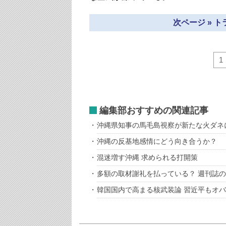
次ページ » 
1
編集部おすすめの関連記事
沖縄県知事の馬毛島視察が新たな火ダネ
沖縄の反基地感情にどう向き合うか？
混迷増す沖縄 求められる打開策
多額の取材謝礼を払っている？ 週刊誌
韓国国内で高まる核武装論 習近平もオ