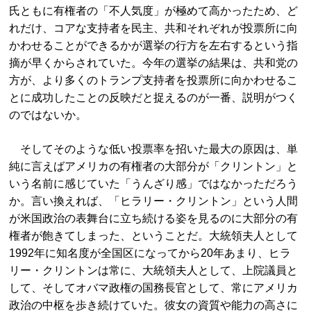
氏ともに有権者の「不人気度」が極めて高かったため、ど
れだけ、コアな支持者を民主、共和それぞれが投票所に向
かわせることができるかが選挙の行方を左右するという指
摘が早くからされていた。今年の選挙の結果は、共和党の
方が、より多くのトランプ支持者を投票所に向かわせるこ
とに成功したことの反映だと捉えるのが一番、説明がつく
のではないか。
そしてそのような低い投票率を招いた最大の原因は、単
純に言えばアメリカの有権者の大部分が「クリントン」と
いう名前に感じていた「うんざり感」ではなかっただろう
か。言い換えれば、「ヒラリー・クリントン」という人間
が米国政治の表舞台に立ち続ける姿を見るのに大部分の有
権者が飽きてしまった、ということだ。大統領夫人として
1992年に知名度が全国区になってから20年あまり、ヒラ
リー・クリントンは常に、大統領夫人として、上院議員と
して、そしてオバマ政権の国務長官として、常にアメリカ
政治の中枢を歩き続けていた。彼女の資質や能力の高さに