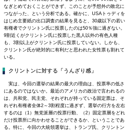
なぎとめておくことができず、このことが予想外の敗北に
つながった、という分析である。確かに、USAトゥディを
はじめ主要紙の出口調査の結果を見ると、30歳以下の若い
有権者でクリントン氏に投票したのは50％強に過ぎない。
9割近くがクリントン氏に投票した黒人以外の有色人種
も、3割以上がクリントン氏に投票していない。しかも、
クリントン氏が絶対的に有利だと思われた女性票も割れて
いる。
クリントンに対する「うんざり感」
実は、今回の選挙の結果の最大の理由は、投票率の低さ
にあるのではないか。最近のアメリカの政治で言われるの
は、共和党、民主党、それぞれが持っている固定票は、そ
れぞれ有権者全体2～3割程度に過ぎず、選挙の行方を左右
するのは（1）無党派層の投票行動、（2）固定票層をどれ
だけ投票所に向かわせることができるか、ということであ
る。特に、今回の大統領選挙は、トランプ氏、クリントン