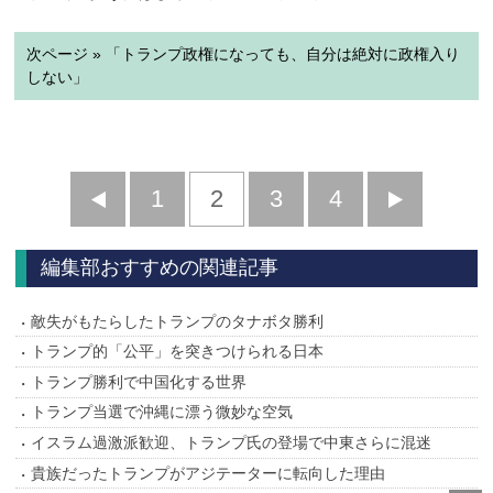
次ページ » 「トランプ政権になっても、自分は絶対に政権入り
しない」
前
1
2
3
4
次
へ
へ
編集部おすすめの関連記事
敵失がもたらしたトランプのタナボタ勝利
トランプ的「公平」を突きつけられる日本
トランプ勝利で中国化する世界
トランプ当選で沖縄に漂う微妙な空気
イスラム過激派歓迎、トランプ氏の登場で中東さらに混迷
貴族だったトランプがアジテーターに転向した理由