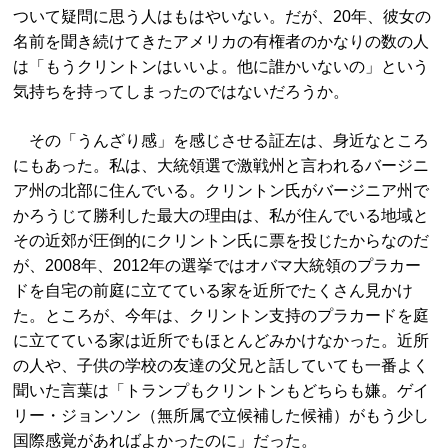
ついて疑問に思う人はもはやいない。だが、20年、彼女の
名前を聞き続けてきたアメリカの有権者のかなりの数の人
は「もうクリントンはいいよ。他に誰かいないの」という
気持ちを持ってしまったのではないだろうか。
その「うんざり感」を感じさせる証左は、身近なところ
にもあった。私は、大統領選で激戦州と言われるバージニ
ア州の北部に住んでいる。クリントン氏がバージニア州で
かろうじて勝利した最大の理由は、私が住んでいる地域と
その近郊が圧倒的にクリントン氏に票を投じたからなのだ
が、2008年、2012年の選挙ではオバマ大統領のプラカー
ドを自宅の前庭に立てている家を近所でたくさん見かけ
た。ところが、今年は、クリントン支持のプラカードを庭
に立てている家は近所でもほとんどみかけなかった。近所
の人や、子供の学校の友達の父兄と話していても一番よく
聞いた言葉は「トランプもクリントンもどちらも嫌。ゲイ
リー・ジョンソン（無所属で立候補した候補）がもう少し
国際感覚があればよかったのに」だった。