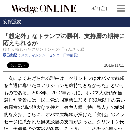
8/7(金)
安保激変
「想定外」なトランプの勝利、支持層の期待に
応えられるか
積もり積もったクリントンへの「うんざり感」
辰巳由紀
（ 米スティムソン・センター日本部長）
2016/11/11
次によくあげられる理由は「クリントンはオバマ大統領
を当選に導いたコアリションを維持できなかった」という
ものである。2008年、2012年ともに、オバマ大統領が当
選した背景には、民主党の固定票に加えて30歳以下の若い
有権者の間の絶大な支持と、有色人種（特に黒人）の絶対
的な支持、さらに、オバマ大統領が掲げた「変化」のメッ
セージに惹かれた無党派層の支持があった。クリントン氏
は、予備選での苦戦が象徴するように、この3つの層をつ