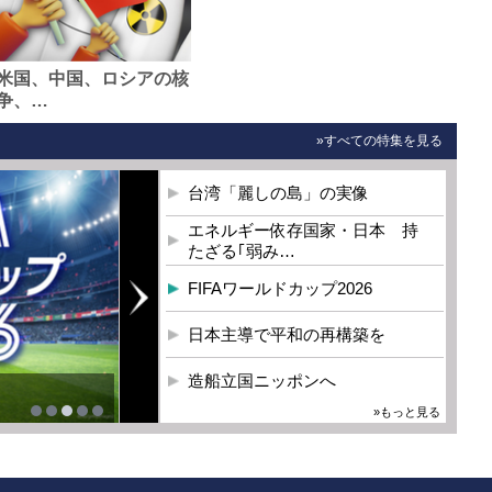
米国、中国、ロシアの核
争、…
»すべての特集を見る
台湾「麗しの島」の実像
エネルギー依存国家・日本 持
たざる｢弱み…
FIFAワールドカップ2026
日本主導で平和の再構築を
造船立国ニッポンへ
»もっと見る