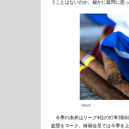
うことはないのか。秘かに疑問に思
iStock
今季の糸井はリーグ4位の打率3割6厘
盗塁をマーク。移籍会見では今季を