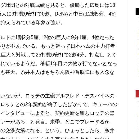
グ球団との対戦成績を見ると、優勝した広島には13
人に9打数0安打で0割、DeNAと中日は2割5分。4割
は抑えられている印象が強い。
トに1割2分5厘、2位の巨人に9分1厘、4位だった
かりが並んでいる。もっと遡って日本ハムの主力打者
巨人と対戦して25打数6安打で2割4分、打点1。とく
れているようだ。移籍1年目の大物が打てないとなっ
響も甚大。糸井本人はもちろん阪神首脳陣にも入念な
いないが、ロッテの主砲アルフレド・デスパイネの
ロッテとの2年契約が終了したばかりで、キューバの
たインタビューによると、契約更新を望むロッテのほ
ファーがある」と発言。来季、どこでプレーするか
府の交渉次第になる」という。ひょっとしたら、糸井