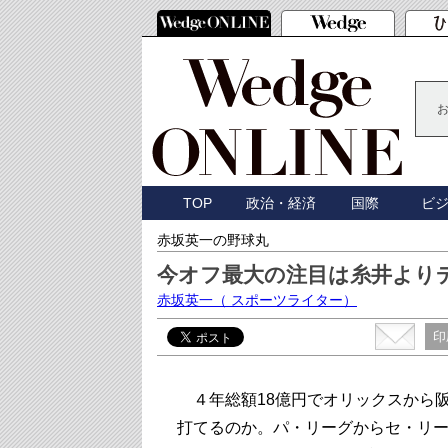
TOP
政治・経済
国際
ビ
赤坂英一の野球丸
今オフ最大の注目は糸井より
赤坂英一
（ スポーツライター）
印
４年総額18億円でオリックスから阪
打てるのか。パ・リーグからセ・リ