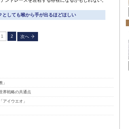
ペナントレースを左右する存在になるかもしれない。
ンクとしても喉から手が出るほどほしい
1
2
次へ
教」
世界戦略の共通点
「アイウエオ」