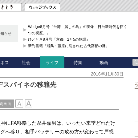
Wedge8月号『台湾「麗しの島」の実像 日台新時代を拓く「3
つの視座」』
お知らせ
ひととき8月号『京都 2と5の物語』
新刊書籍『飛鳥・藤原に隠された古代宮都の謎』
ジネス
社会
特集
動画
ライフ
2016年11月30日
デスパイネの移籍先
刷画面
神にFA移籍した糸井嘉男は、いったい来季どれだけ
ーグへ移り、相手バッテリーの攻め方が変わって戸惑