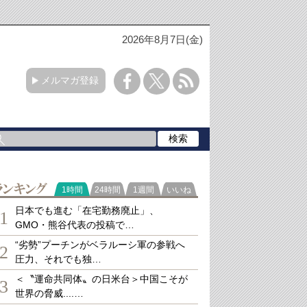
2026年8月7日(金)
メルマガ登録
ランキング
1時間
24時間
1週間
いいね
日本でも進む「在宅勤務廃止」、
1
GMO・熊谷代表の投稿で…
“劣勢”プーチンがベラルーシ軍の参戦へ
2
圧力、それでも独…
＜〝運命共同体〟の日米台＞中国こそが
3
世界の脅威....…