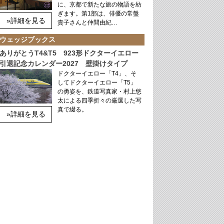
に、京都で新たな旅の物語を紡
ぎます。第1部は、俳優の常盤
»詳細を見る
貴子さんと仲間由紀…
ウェッジブックス
ありがとうT4&T5 923形ドクターイエロー
引退記念カレンダー2027 壁掛けタイプ
ドクターイエロー「T4」、そ
してドクターイエロー「T5」
の勇姿を、鉄道写真家・村上悠
太による四季折々の厳選した写
真で綴る。
»詳細を見る