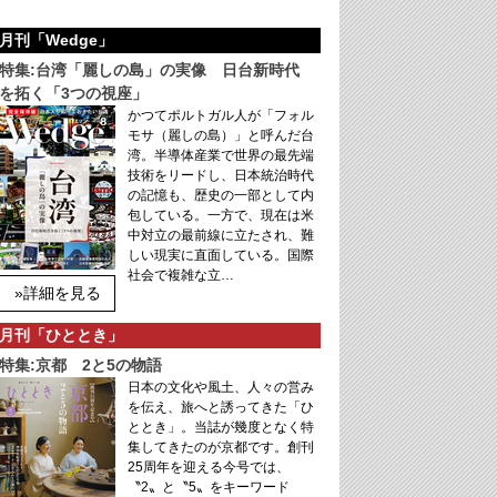
月刊「Wedge」
特集:台湾「麗しの島」の実像 日台新時代
を拓く「3つの視座」
かつてポルトガル人が「フォル
モサ（麗しの島）」と呼んだ台
湾。半導体産業で世界の最先端
技術をリードし、日本統治時代
の記憶も、歴史の一部として内
包している。一方で、現在は米
中対立の最前線に立たされ、難
しい現実に直面している。国際
社会で複雑な立…
»詳細を見る
月刊「ひととき」
特集:京都 2と5の物語
日本の文化や風土、人々の営み
を伝え、旅へと誘ってきた「ひ
ととき」。当誌が幾度となく特
集してきたのが京都です。創刊
25周年を迎える今号では、
〝2〟と〝5〟をキーワード