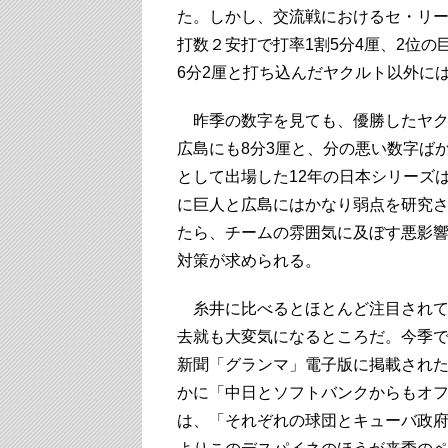
た。しかし、交流戦におけるセ・リー
打数２安打で打率1割5分4厘、2位の巨
6分2厘と打ち込んだヤクルト以外に
昨季の数字を見ても、優勝したヤクル
広島にも8分3厘と、分の悪い数字ば
として出場した12年の日本シリーズは
に巨人と広島にはかなり弱点を研究さ
たら、チームの雰囲気に及ぼす悪影
対策が求められる。
糸井に比べるとほとんど注目されて
去就も大変気になるところだ。今季で
新聞「グランマ」電子版に掲載され
かに「中日とソフトバンクからもオ
は、「それぞれの球団とキューバ政