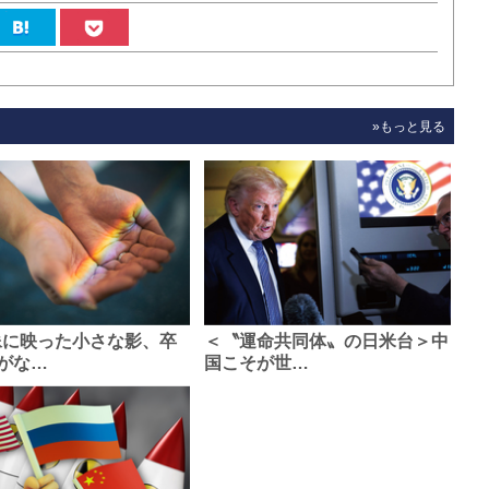
»もっと見る
像に映った小さな影、卒
＜〝運命共同体〟の日米台＞中
がな…
国こそが世…