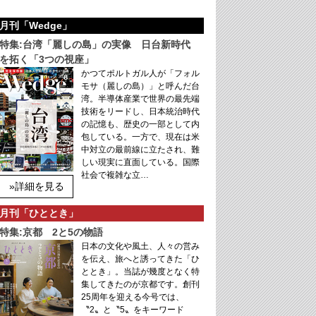
月刊「Wedge」
特集:台湾「麗しの島」の実像 日台新時代
を拓く「3つの視座」
かつてポルトガル人が「フォル
モサ（麗しの島）」と呼んだ台
湾。半導体産業で世界の最先端
技術をリードし、日本統治時代
の記憶も、歴史の一部として内
包している。一方で、現在は米
中対立の最前線に立たされ、難
しい現実に直面している。国際
社会で複雑な立…
»詳細を見る
月刊「ひととき」
特集:京都 2と5の物語
日本の文化や風土、人々の営み
を伝え、旅へと誘ってきた「ひ
ととき」。当誌が幾度となく特
集してきたのが京都です。創刊
25周年を迎える今号では、
〝2〟と〝5〟をキーワード