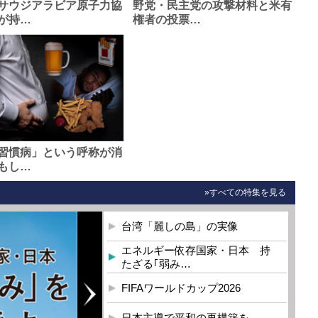
サウジアラビア原子力協
野党・民主党の攻撃材料と米有
が持…
権者の投票…
習慣病」という呼称が消
もし…
»すべての特集を見る
台湾「麗しの島」の実像
エネルギー依存国家・日本 持
たざる｢弱み…
FIFAワールドカップ2026
日本主導で平和の再構築を