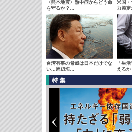
〈熊本地震〉熱中症からどう命
米国・
を守るか？…
力協定
台湾有事の脅威は日本だけでな
「生活
い…周辺海…
えるか
特集