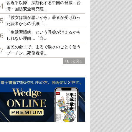
習近平以降、深刻化する中国の脅威…台
4
湾・国防安全研究院…
『彼女は頭が悪いから』著者が受け取っ
5
た読者からの手紙「…
「生活習慣病」という呼称が消えるかも
6
しれない理由…「自…
国民の命まで、まるで湯水のごとく使う
7
プーチン…死傷者増…
»もっと見る