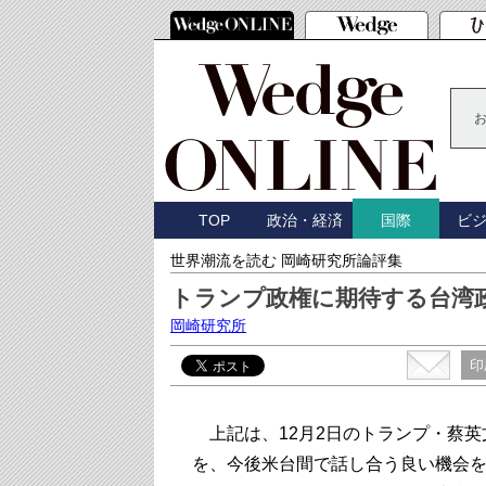
TOP
政治・経済
ビ
国際
世界潮流を読む 岡崎研究所論評集
トランプ政権に期待する台湾
岡崎研究所
印
上記は、12月2日のトランプ・蔡英
を、今後米台間で話し合う良い機会