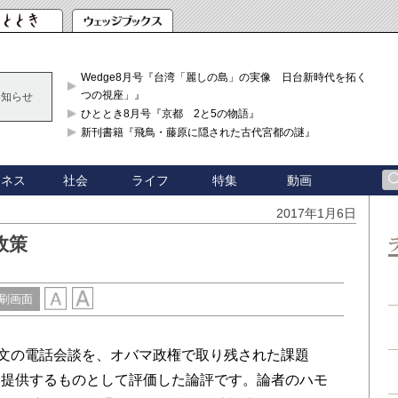
Wedge8月号『台湾「麗しの島」の実像 日台新時代を拓く「3
つの視座」』
お知らせ
ひととき8月号『京都 2と5の物語』
新刊書籍『飛鳥・藤原に隠された古代宮都の謎』
ジネス
社会
ライフ
特集
動画
2017年1月6日
政策
刷画面
文の電話会談を、オバマ政権で取り残された課題
を提供するものとして評価した論評です。論者のハモ