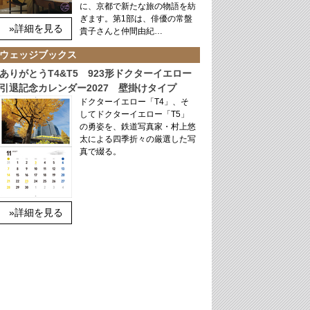
に、京都で新たな旅の物語を紡
ぎます。第1部は、俳優の常盤
»詳細を見る
貴子さんと仲間由紀…
ウェッジブックス
ありがとうT4&T5 923形ドクターイエロー
引退記念カレンダー2027 壁掛けタイプ
ドクターイエロー「T4」、そ
してドクターイエロー「T5」
の勇姿を、鉄道写真家・村上悠
太による四季折々の厳選した写
真で綴る。
»詳細を見る