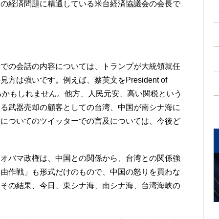
間の経済問題に精通している米台経済協議会の会長で
での会話の内容については、トランプが大統領就任
は強いです。例えば、蔡英文をPresident of
れるかもしれません。他方、人民元安、高い関税という
上る武器売却の顧客としての台湾、中国が南シナ海に
等についてのツイッターでの言及については、今後ど
オバマ政権は、中国との関係から、台湾との関係強
自由作戦」も形式だけのもので、中国の怒りを買わな
。その結果、今日、東シナ海、南シナ海、台湾海峡の