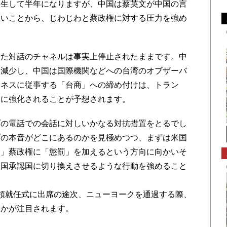
生して半年になりますが、中国は蔡英文が中国の言
ないことから、じわじわと蔡政権に対する圧力を強め
た対話のチャネルは事実上停止されたままです。中
に減少し、中国は国際機関などへの台湾のオブザーバ
ジネスに従事する「台商」への締め付けは、トラン
らに強化されることが予想されます。
の電話での会話に対しいかなる対抗措置をとるでし
プの本音がどこにあるのかを見極めつつ、まずは米国
た」蔡政権に「懲罰」を加えるという方向に向かいそ
中国承認国に切り換えさせるような行動を強めること
領就任式に出席の途次、ニューヨークを通過する際、
うかが注目されます。