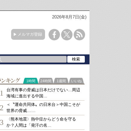
2026年8月7日(金)
メルマガ登録
ランキング
1時間
24時間
1週間
いいね
台湾有事の脅威は日本だけでない…周辺
1
海域に進出する中国…
＜〝運命共同体〟の日米台＞中国こそが
2
世界の脅威....…
〈熊本地震〉熱中症からどう命を守る
3
か？人間は「発汗の名…