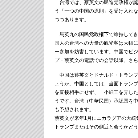
台湾では、蔡英文の民進党政権が誕
う「一つの中国の原則」を受け入れ
つつあります。
馬英九の国民党政権下で維持してき
国人の台湾への大量の観光客は大幅
ー参加を妨害しています。中国でビ
プ・蔡英文の電話での会話以降、さ
中国は蔡英文とドナルド・トランプ
ょうか。中国としては、当面トラン
を直接相手にせず、「小細工を弄し
うです。台湾（中華民国）承認国を
も予想されます。
蔡英文が来年1月にニカラグアの大統
トランプまたはその側近と会うかど