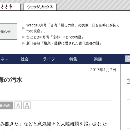
Wedge8月号『台湾「麗しの島」の実像 日台新時代を拓く「3
つの視座」』
お知らせ
ひととき8月号『京都 2と5の物語』
新刊書籍『飛鳥・藤原に隠された古代宮都の謎』
ジネス
社会
ライフ
特集
動画
2017年1月7日
海の汚水
刷画面
み飽きた」などと意気揚々と大陸雄飛を謳いあげた