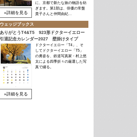
に、京都で新たな旅の物語を紡
ぎます。第1部は、俳優の常盤
»詳細を見る
貴子さんと仲間由紀…
ウェッジブックス
ありがとうT4&T5 923形ドクターイエロー
引退記念カレンダー2027 壁掛けタイプ
ドクターイエロー「T4」、そ
してドクターイエロー「T5」
の勇姿を、鉄道写真家・村上悠
太による四季折々の厳選した写
真で綴る。
»詳細を見る