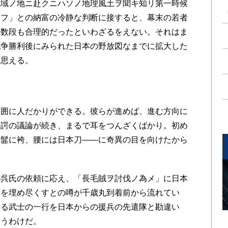
絶域ノ地ニ赴クニハソノ地理風土ヲ聞キ知リ第一時候
逢フ」との納富の冷静な判断に接すると、幕末の若者
べ数段も合理的だったといわざるをえない。それはま
戦争勝利後にみられた日本の野放図なまでに拡大した
も思える。
囲に人だかりができる。彼らが進めば、進む方向に
諤諤の議論が続き、まるで耳をつんざくばかり。初め
ン髷に袴、腰には日本刀――に奇異の目を向けたから
。
呉氏の依頼に応え、「長毛賊ヲ討伐ノ為メ」に日本
港を埋め尽くすとの噂が千歳丸到着前から流れてい
する武士の一行を日本からの援兵の先遣隊と勘違い
いうわけだ。