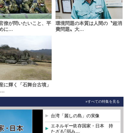
官僚が問いたいこと、平
環境問題の本質は人間の〝超消
めに…
費問題〟大…
産に輝く「石舞台古墳」
0…
»すべての特集を見る
台湾「麗しの島」の実像
エネルギー依存国家・日本 持
たざる｢弱み…