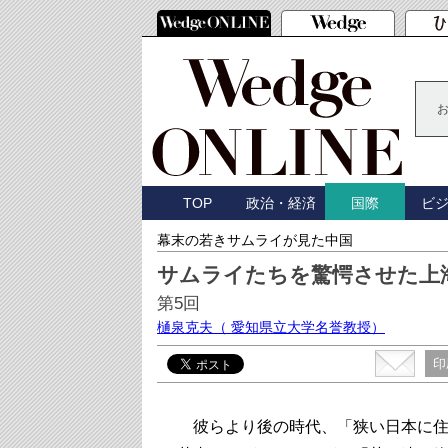
TOP
政治・経済
ビ
国際
幕末の若きサムライが見た中国
サムライたちを驚愕させた上
第5回
樋泉克夫
（ 愛知県立大学名誉教授）
印
彼らより後の時代、「狭い日本に住