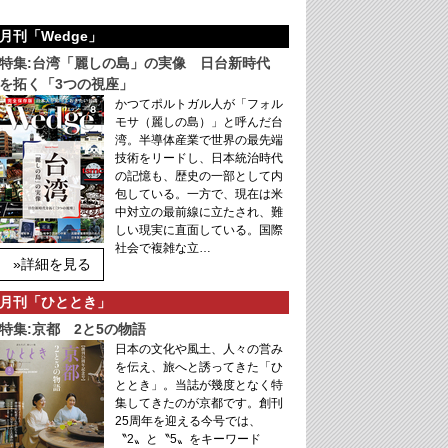
月刊「Wedge」
特集:台湾「麗しの島」の実像 日台新時代
を拓く「3つの視座」
かつてポルトガル人が「フォル
モサ（麗しの島）」と呼んだ台
湾。半導体産業で世界の最先端
技術をリードし、日本統治時代
の記憶も、歴史の一部として内
包している。一方で、現在は米
中対立の最前線に立たされ、難
しい現実に直面している。国際
社会で複雑な立…
»詳細を見る
月刊「ひととき」
特集:京都 2と5の物語
日本の文化や風土、人々の営み
を伝え、旅へと誘ってきた「ひ
ととき」。当誌が幾度となく特
集してきたのが京都です。創刊
25周年を迎える今号では、
〝2〟と〝5〟をキーワード