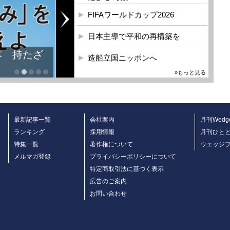
FIFAワールドカップ2026
日本主導で平和の再構築を
本 持たざ
造船立国ニッポンへ
»もっと見る
最新記事一覧
会社案内
月刊Wedg
ランキング
採用情報
月刊ひと
特集一覧
著作権について
ウェッジ
メルマガ登録
プライバシーポリシーについて
特定商取引法に基づく表示
広告のご案内
お問い合わせ