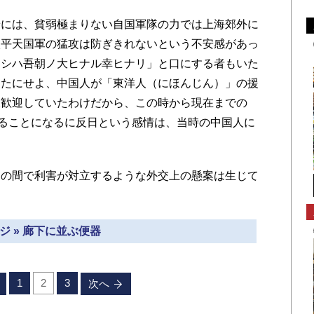
には、貧弱極まりない自国軍隊の力では上海郊外に
太平天国軍の猛攻は防ぎきれないという不安感があっ
リシハ吾朝ノ大ヒナル幸ヒナリ」と口にする者もいた
ったにせよ、中国人が「東洋人（にほんじん）」の援
大歓迎していたわけだから、この時から現在までの
することになるに反日という感情は、当時の中国人に
の間で利害が対立するような外交上の懸案は生じて
ジ » 廊下に並ぶ便器
1
2
3
次へ