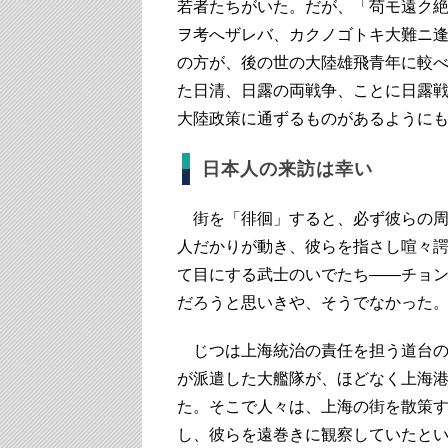
若者たちがいた。だが、「苟モ遠ク
ヲ考へザレバ、カクノゴトキ大難ニ
の方が、後の世の大陸雄飛青年に較
た日清、日露の両戦争、ことに日露
大陸政策に通ずるものがあるように
日本人の来訪は幸い
街を「徘徊」すると、必ず彼らの周
人だかりが動き、彼らを指さし喧々
て目にする武士のいでたち――チョ
だろうと思いきや、そうでなかった
じつは上海統治の責任を担う道台の
が派遣した大艦隊が、ほどなく上海
た。そこで人々は、上海の街を散策
し、彼らを遠巻きに観察していたと