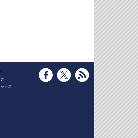
e
とき
ブックス