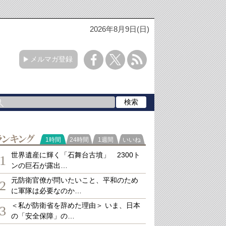
2026年8月9日(日)
メルマガ登録
ランキング
1時間
24時間
1週間
いいね
世界遺産に輝く「石舞台古墳」 2300ト
1
ンの巨石が露出…
元防衛官僚が問いたいこと、平和のため
2
に軍隊は必要なのか…
＜私が防衛省を辞めた理由＞ いま、日本
3
の「安全保障」の…