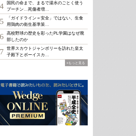
国民の命まで、まるで湯水のごとく使う
4
プーチン…死傷者増…
「ガイドライン＝安全」ではない、生食
5
用鶏肉の衛生基準策…
高校野球の歴史を彩ったPL学園はなぜ廃
6
部したのか
世界スカウトジャンボリーを訪れた皇太
7
子殿下とボーイスカ…
»もっと見る