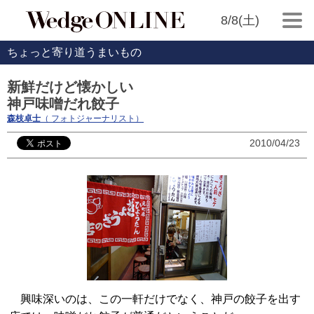
8/8(土)
ちょっと寄り道うまいもの
新鮮だけど懐かしい
神戸味噌だれ餃子
森枝卓士
（ フォトジャーナリスト）
2010/04/23
興味深いのは、この一軒だけでなく、神戸の餃子を出す