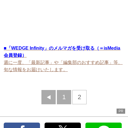
■
「WEDGE Infinity」のメルマガを受け取る（＝isMedia
会員登録）
週に一度、「最新記事」や「編集部のおすすめ記事」等、
旬な情報をお届けいたします。
前
1
2
へ
PR