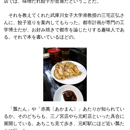
店では、味噌だれ餃子が普通だということだ。
それを教えてくれた武庫川女子大学准教授の三宅正弘さ
んに、餃子巡りを案内してもらった。都市計画が専門の工
学博士だが、お好み焼きで都市を論じたりする趣味人であ
る。それで本を書いているほどの。
「瓢たん」や「赤萬〔あかまん〕」あたりが知られてい
るか。そのどちらも、三ノ宮店やら元町店といった具合に
展開している。あちこち見て歩き、元町駅にほど近い瓢た