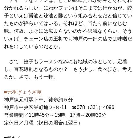
ディープなファンは、どこの味噌だれが好みとそれぞれ
分かれるらしい。にわかファンはそこまでは行かぬが、餃
子といえば醤油と辣油と酢という組み合わせだと信じてい
たものが揺らいではいる。それほど、当たり前になじむ
味。何故、よそには広まらないのか不思議なくらい。そう
いえば、チェーン店の王将でも神戸の一部の店では味噌だ
れを出しているのだとか。
さて、餃子もラーメンなみに各地域の味として、定着
し、百花繚乱となるものか？ もう少し、食べ歩き、考え
るか。さて、もう一軒。
■元祖ぎょうざ苑
神戸線元町駅下車、徒歩約５分
神戸市中央区栄町通２-８-11 ☎078（331）4096
営業時間／11時45分～15時、17時～20時30分
定休日／月曜（祝日の場合は翌日）