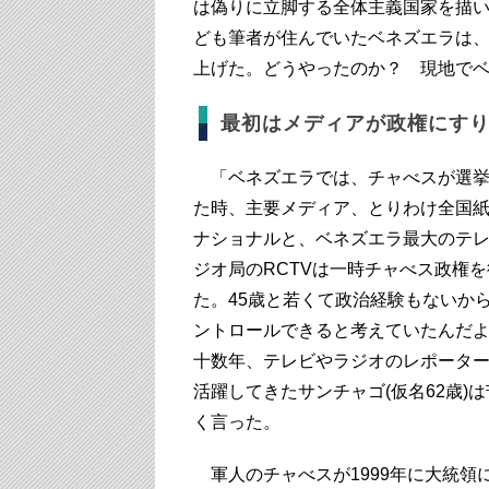
は偽りに立脚する全体主義国家を描
ども筆者が住んでいたベネズエラは
上げた。どうやったのか？ 現地で
最初はメディアが政権にす
「ベネズエラでは、チャべスが選挙
た時、主要メディア、とりわけ全国
ナショナルと、ベネズエラ最大のテ
ジオ局のRCTVは一時チャべス政権
た。45歳と若くて政治経験もないか
ントロールできると考えていたんだ
十数年、テレビやラジオのレポータ
活躍してきたサンチャゴ(仮名62歳)
く言った。
軍人のチャべスが1999年に大統領