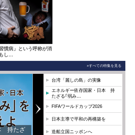
習慣病」という呼称が消
もし…
»すべての特集を見る
台湾「麗しの島」の実像
エネルギー依存国家・日本 持
たざる｢弱み…
FIFAワールドカップ2026
日本主導で平和の再構築を
本 持たざ
造船立国ニッポンへ