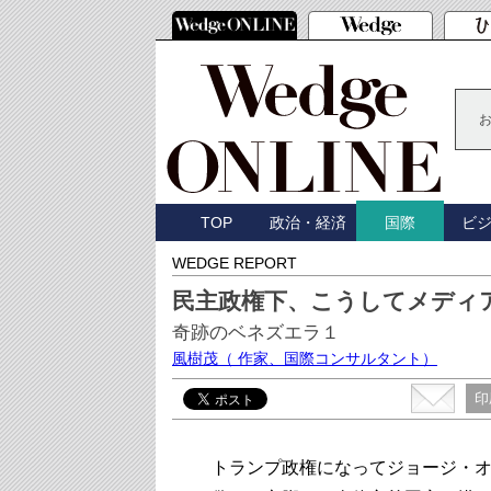
TOP
政治・経済
ビ
国際
WEDGE REPORT
民主政権下、こうしてメディ
奇跡のベネズエラ１
風樹茂
（ 作家、国際コンサルタント）
印
トランプ政権になってジョージ・オー