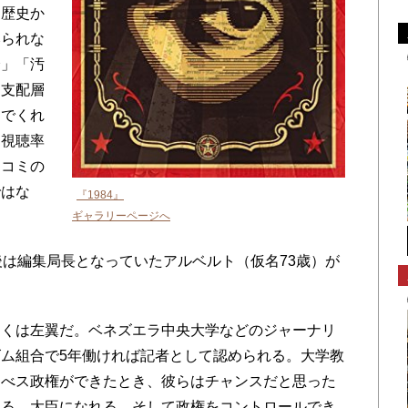
。歴史か
みられな
済」「汚
旧支配層
んでくれ
、視聴率
スコミの
ではな
『1984』
ギャラリーページへ
は編集局長となっていたアルベルト（仮名73歳）が
くは左翼だ。ベネズエラ中央大学などのジャーナリ
ム組合で5年働ければ記者として認められる。大学教
ャべス政権ができたとき、彼らはチャンスだと思った
れる、大臣になれる、そして政権をコントロールでき