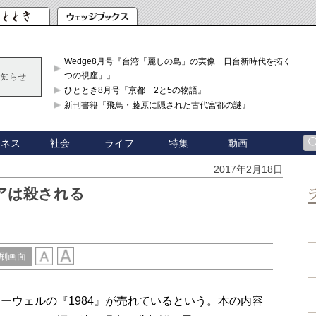
Wedge8月号『台湾「麗しの島」の実像 日台新時代を拓く「3
つの視座」』
お知らせ
ひととき8月号『京都 2と5の物語』
新刊書籍『飛鳥・藤原に隠された古代宮都の謎』
ジネス
社会
ライフ
特集
動画
2017年2月18日
アは殺される
刷画面
ウェルの『1984』が売れているという。本の内容