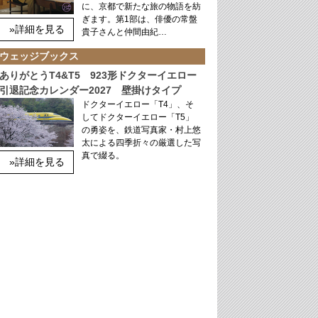
に、京都で新たな旅の物語を紡
ぎます。第1部は、俳優の常盤
»詳細を見る
貴子さんと仲間由紀…
ウェッジブックス
ありがとうT4&T5 923形ドクターイエロー
引退記念カレンダー2027 壁掛けタイプ
ドクターイエロー「T4」、そ
してドクターイエロー「T5」
の勇姿を、鉄道写真家・村上悠
太による四季折々の厳選した写
真で綴る。
»詳細を見る