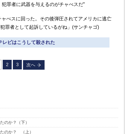
犯罪者に武器を与えるのがチャべスだ”
チャべスに回った。その後弾圧されてアメリカに逃亡
犯罪者として起訴しているがね」(サンチャゴ)
 テレビはこうして殺された
2
3
次へ
したのか？（下）
したのか？ （上）