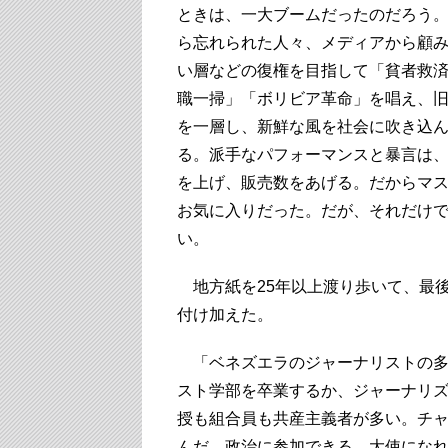
ときは、一大ブームだったのだろう
ら忘れられた人々、メディアから顧
い層などの復権を目指して「貧者救
職一掃」「ボリビア革命」を唱え、
を一層し、新鮮な風を社会に吹き込
る。派手なパフォーマンスと暴言は
を上げ、販売数をあげる。だからマ
お気に入りだった。だが、それだけ
い。
地方紙を25年以上渡り歩いて、最後
付け加えた。
「ベネズエラのジャーナリストの多
スト学部を卒業するか、ジャーナリズ
授も組合員も共産主義者が多い。チ
んだ。政治に参加できる、大使にな