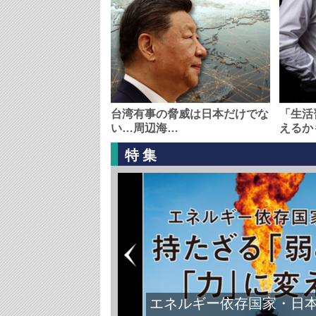
台湾有事の脅威は日本だけでな
「生活
い…周辺海…
えるか
特集
エネルギー依存国家・日