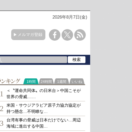
2026年8月7日(金)
メルマガ登録
ランキング
1時間
24時間
1週間
いいね
＜〝運命共同体〟の日米台＞中国こそが
1
世界の脅威....…
米国・サウジアラビア原子力協力協定が
2
持つ懸念…不明瞭な…
台湾有事の脅威は日本だけでない…周辺
3
海域に進出する中国…