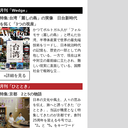
月刊「Wedge」
特集:台湾「麗しの島」の実像 日台新時代
を拓く「3つの視座」
かつてポルトガル人が「フォル
モサ（麗しの島）」と呼んだ台
湾。半導体産業で世界の最先端
技術をリードし、日本統治時代
の記憶も、歴史の一部として内
包している。一方で、現在は米
中対立の最前線に立たされ、難
しい現実に直面している。国際
社会で複雑な立…
»詳細を見る
月刊「ひととき」
特集:京都 2と5の物語
日本の文化や風土、人々の営み
を伝え、旅へと誘ってきた「ひ
ととき」。当誌が幾度となく特
集してきたのが京都です。創刊
25周年を迎える今号では、
〝2〟と〝5〟をキーワード