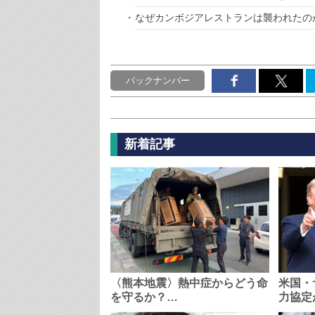
なぜカンボジアレストランは襲われたの
バックナンバー
新着記事
〈熊本地震〉熱中症からどう命
米国・
を守るか？…
力協定