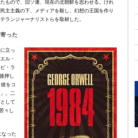
いたもので、旧ソ連、現在の北朝鮮を思わせる。けれ
、民主主義の下、メディアを殺し、幻想の王国を作り
ベテランジャーナリストらを取材した。
り寄った
に立っ
紙エル・
レビ・ラ
を後押し
ら彼をコ
よ」。二
ーとして
は苦々し
になった