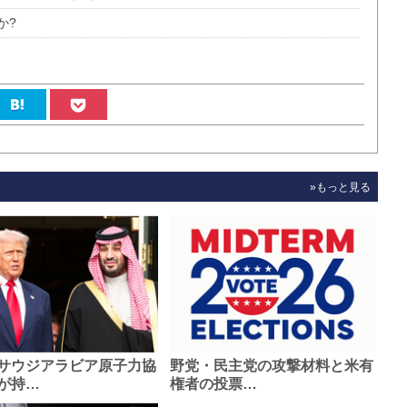
か?
»もっと見る
サウジアラビア原子力協
野党・民主党の攻撃材料と米有
が持…
権者の投票…