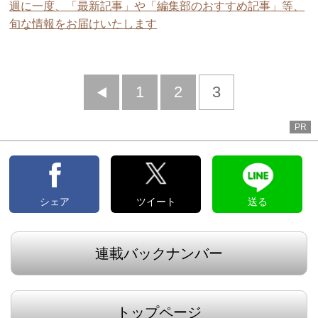
週に一度、「最新記事」や「編集部のおすすめ記事」等、
旬な情報をお届けいたします
前
1
2
3
へ
PR
シェア
ツイート
送る
連載バックナンバー
トップページ