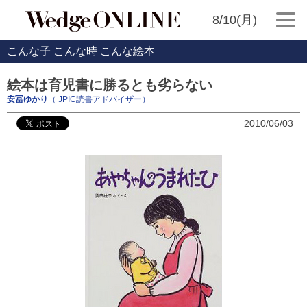
8/10(月)
こんな子 こんな時 こんな絵本
絵本は育児書に勝るとも劣らない
安冨ゆかり
（ JPIC読書アドバイザー）
2010/06/03