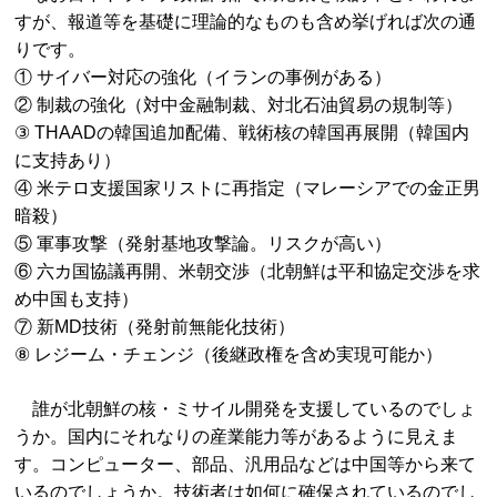
すが、報道等を基礎に理論的なものも含め挙げれば次の通
りです。
① サイバー対応の強化（イランの事例がある）
② 制裁の強化（対中金融制裁、対北石油貿易の規制等）
③ THAADの韓国追加配備、戦術核の韓国再展開（韓国内
に支持あり）
④ 米テロ支援国家リストに再指定（マレーシアでの金正男
暗殺）
⑤ 軍事攻撃（発射基地攻撃論。リスクが高い）
⑥ 六カ国協議再開、米朝交渉（北朝鮮は平和協定交渉を求
め中国も支持）
⑦ 新MD技術（発射前無能化技術）
⑧ レジーム・チェンジ（後継政権を含め実現可能か）
誰が北朝鮮の核・ミサイル開発を支援しているのでしょ
うか。国内にそれなりの産業能力等があるように見えま
す。コンピューター、部品、汎用品などは中国等から来て
いるのでしょうか。技術者は如何に確保されているのでし