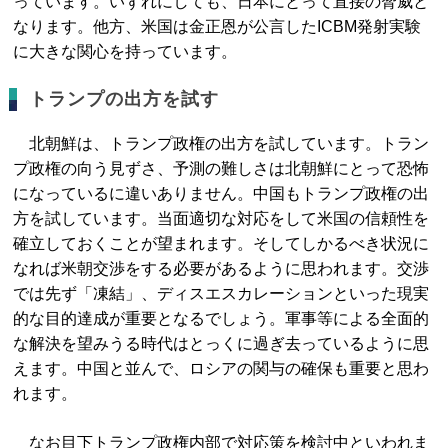
っています。いずれにしても、日本にとって直接の脅威と
なります。他方、米国は金正恩が公言したICBM発射実験
に大きな関心を持っています。
トランプの出方を試す
北朝鮮は、トランプ政権の出方を試しています。トラン
プ政権の向う見ずさ、予測の難しさは北朝鮮にとって恐怖
になっているに違いありません。中国もトランプ政権の出
方を試しています。当面適切な対応をして米国の信頼性を
確立しておくことが望まれます。そしてしかるべき状況に
なれば米朝交渉をする必要があるように思われます。交渉
では先ず「凍結」、ディスエスカレーションといった現実
的な目的達成が重要となるでしょう。軍事等による全面的
な解決を望みうる時代はとっくに過ぎ去っているように思
えます。中国と並んで、ロシアの関与の確保も重要と思わ
れます。
なお目下トランプ政権内部で対応策を検討中といわれま