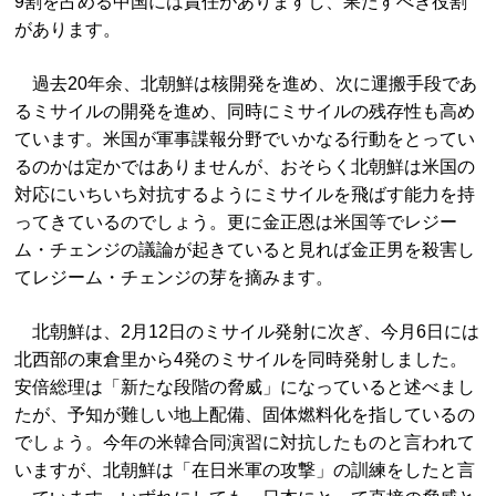
9割を占める中国には責任がありますし、果たすべき役割
があります。
過去20年余、北朝鮮は核開発を進め、次に運搬手段であ
るミサイルの開発を進め、同時にミサイルの残存性も高め
ています。米国が軍事諜報分野でいかなる行動をとってい
るのかは定かではありませんが、おそらく北朝鮮は米国の
対応にいちいち対抗するようにミサイルを飛ばす能力を持
ってきているのでしょう。更に金正恩は米国等でレジー
ム・チェンジの議論が起きていると見れば金正男を殺害し
てレジーム・チェンジの芽を摘みます。
北朝鮮は、2月12日のミサイル発射に次ぎ、今月6日には
北西部の東倉里から4発のミサイルを同時発射しました。
安倍総理は「新たな段階の脅威」になっていると述べまし
たが、予知が難しい地上配備、固体燃料化を指しているの
でしょう。今年の米韓合同演習に対抗したものと言われて
いますが、北朝鮮は「在日米軍の攻撃」の訓練をしたと言