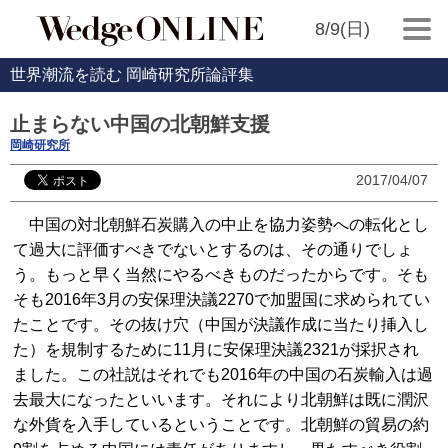
8/9(日)
世界潮流を読む 岡崎研究所論評集
止まらない中国の北朝鮮支援
岡崎研究所
2017/04/07
中国の対北朝鮮石炭購入の中止を協力姿勢への転化とし
て過大に評価すべきでないとするのは、その通りでしょ
う。もっと早く当然にやるべきものだったからです。そも
そも2016年3月の安保理決議2270で加盟国に求められてい
たことです。その抜け穴（中国が決議作成に当たり挿入し
た）を規制するために11月に安保理決議2321が採択され
ました。この社説はそれでも2016年の中国の石炭輸入は過
去最大になったといいます。それにより北朝鮮は既に潤沢
な外貨を入手しているということです。北朝鮮の貿易の約