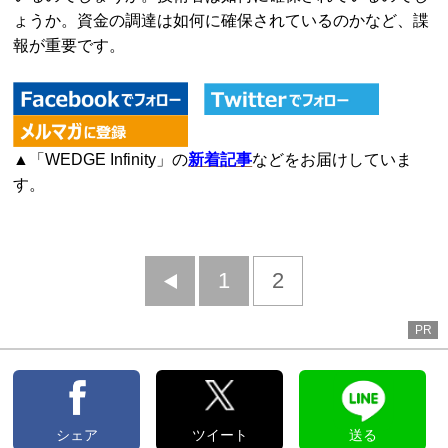
ょうか。資金の調達は如何に確保されているのかなど、諜
報が重要です。
▲「WEDGE Infinity」の
新着記事
などをお届けしていま
す。
前
1
2
へ
PR
シェア
ツイート
送る