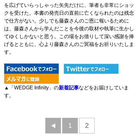
を広げていらっしゃった矢先だけに、筆者も非常にショッ
クを受けた。本書の発売日の直前に亡くなられたのは残念
で仕方がない。少しでも藤森さんのご恩に報いるために
は、藤森さんから学んだことを今後の取材や執筆に生かし
てゆくしかないと思う。この場をお借りして深い感謝を捧
げるとともに、心より藤森さんのご冥福をお祈りいたしま
す。
▲「WEDGE Infinity」の
新着記事
などをお届けしていま
す。
前
1
2