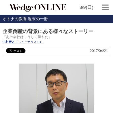
8/9(日)
オトナの教養 週末の一冊
企業倒産の背景にある様々なストーリー
『あの会社はこうして潰れた』
中村宏之
（ ジャーナリスト）
2017/04/21