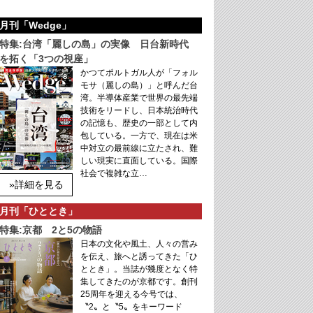
月刊「Wedge」
特集:台湾「麗しの島」の実像 日台新時代
を拓く「3つの視座」
かつてポルトガル人が「フォル
モサ（麗しの島）」と呼んだ台
湾。半導体産業で世界の最先端
技術をリードし、日本統治時代
の記憶も、歴史の一部として内
包している。一方で、現在は米
中対立の最前線に立たされ、難
しい現実に直面している。国際
社会で複雑な立…
»詳細を見る
月刊「ひととき」
特集:京都 2と5の物語
日本の文化や風土、人々の営み
を伝え、旅へと誘ってきた「ひ
ととき」。当誌が幾度となく特
集してきたのが京都です。創刊
25周年を迎える今号では、
〝2〟と〝5〟をキーワード