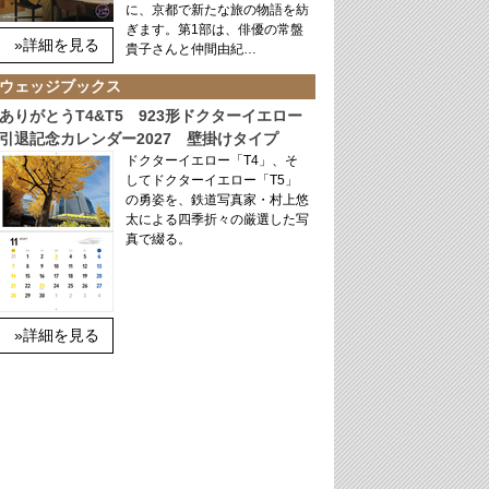
に、京都で新たな旅の物語を紡
ぎます。第1部は、俳優の常盤
»詳細を見る
貴子さんと仲間由紀…
ウェッジブックス
ありがとうT4&T5 923形ドクターイエロー
引退記念カレンダー2027 壁掛けタイプ
ドクターイエロー「T4」、そ
してドクターイエロー「T5」
の勇姿を、鉄道写真家・村上悠
太による四季折々の厳選した写
真で綴る。
»詳細を見る