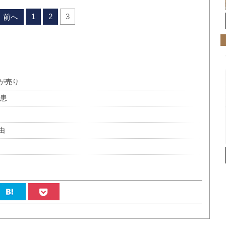
1
2
3
前へ
が売り
外患
由