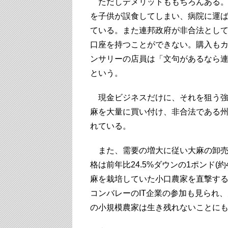
ただしデメリットももちろんある。
を子供が誤食してしまい、病院に運
ている。また連邦政府が非合法とし
口座を持つことができない。購入も
ンサリーの店員は「文句があるなら
という。
現金ビジネスだけに、それを狙う強
麻を大量に買い付け、非合法である
れている。
また、需要の増大に従い大麻の卸売
格は前年比24.5%ダウンの1ポンド(
麻を栽培していた小口農家を直撃す
コンバレーのIT企業の参加も見られ
の小規模農家は生き残れないことに