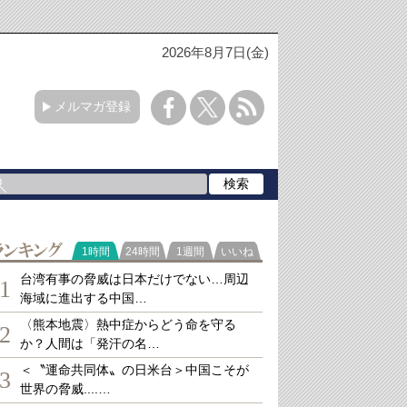
2026年8月7日(金)
メルマガ登録
ランキング
1時間
24時間
1週間
いいね
台湾有事の脅威は日本だけでない…周辺
1
海域に進出する中国…
〈熊本地震〉熱中症からどう命を守る
2
か？人間は「発汗の名…
＜〝運命共同体〟の日米台＞中国こそが
3
世界の脅威....…