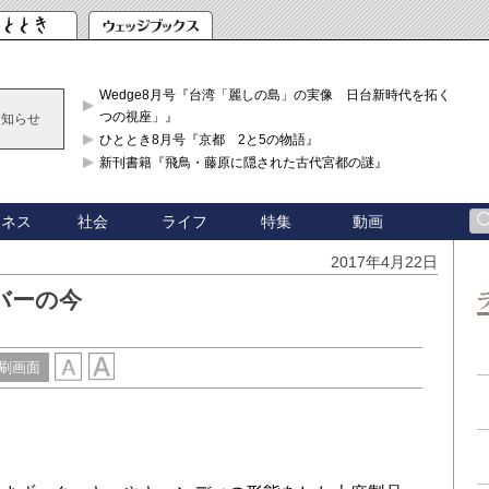
Wedge8月号『台湾「麗しの島」の実像 日台新時代を拓く「3
つの視座」』
お知らせ
ひととき8月号『京都 2と5の物語』
新刊書籍『飛鳥・藤原に隠された古代宮都の謎』
ジネス
社会
ライフ
特集
動画
2017年4月22日
バーの今
刷画面