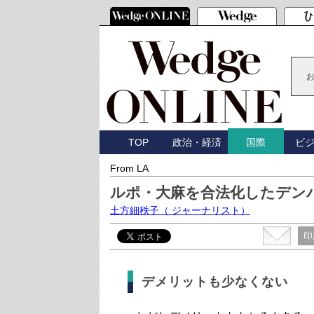
TOP
政治・経済
ビ
国際
From LA
ルポ・大麻を合法化したデン
土方細秩子
（ ジャーナリスト）
印
デメリットも少なくない