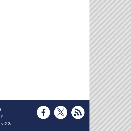
e
とき
ブックス