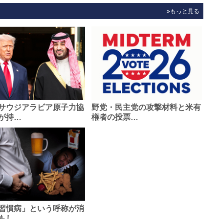
»もっと見る
サウジアラビア原子力協
野党・民主党の攻撃材料と米有
が持…
権者の投票…
習慣病」という呼称が消
もし…