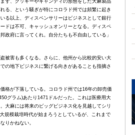
まず、クッキーやキャンディの形態をした大麻製品
ばれる、という騒ぎが特にコロラド州では頻繁に起き
ている以上、ディスペンサリーはビジネスとして銀行
カードは不可、キャッシュオンリーとなる。ディスペ
連邦政府に言ってくれ。自分たちも不自由している」
盗被害も多くなる。さらに、他州から比較的安い大
州での地下ビジネスに繋げる向きがあることも指摘さ
価格が下落している。コロラド州では16年の卸売価
約450グラム)あたり1471ドルだった。これは医療用大
る。大麻には将来のビッグビジネス化を見越してシリ
、大規模栽培時代が始まろうとしているが、これまで
もなりかねない。