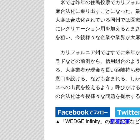
米では昨年の住民投票でカリフォル
麻合法化に乗り出すことになった。
大麻は合法化されている同州では医療
にレクリエーション用を加えるとま
を狙い、今後様々な企業や業界が大
カリフォルニア州ではすでに来年か
ラドなどの前例から、信用組合のよ
る、大麻業者が現金を長い距離持ち
窓口を設ける、なども含まれる。し
スへの出資を控えるよう」呼びかけ
の合法化は今後様々な問題を提示す
▲「WEDGE Infinity」の
新着記事
など