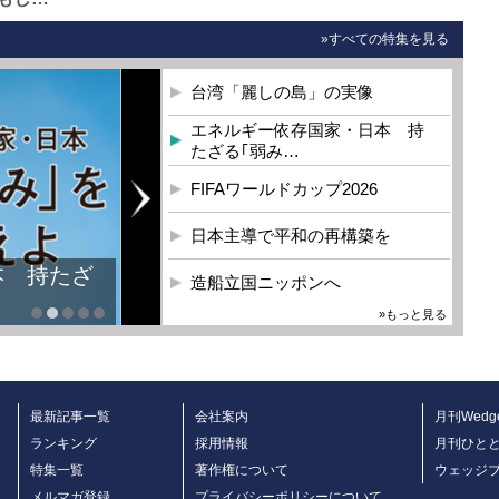
»すべての特集を見る
台湾「麗しの島」の実像
エネルギー依存国家・日本 持
たざる｢弱み…
FIFAワールドカップ2026
日本主導で平和の再構築を
本 持たざ
造船立国ニッポンへ
»もっと見る
最新記事一覧
会社案内
月刊Wedg
ランキング
採用情報
月刊ひと
特集一覧
著作権について
ウェッジ
メルマガ登録
プライバシーポリシーについて