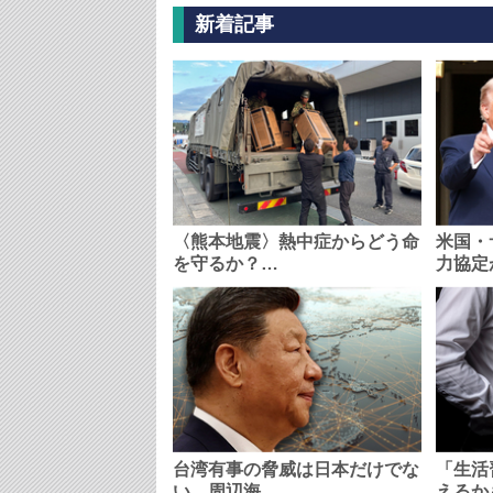
新着記事
〈熊本地震〉熱中症からどう命
米国・
を守るか？…
力協定
台湾有事の脅威は日本だけでな
「生活
い…周辺海…
えるか