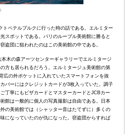
k）
クトペテルブルクに行った時の話である。エルミター
観光スポットである。パリのルーブル美術館に勝ると
。窃盗団に狙われたのはこの美術館の中である。
六本木の森アーツセンターギャラリーでエルミタージ
知の方も居られるだろう。エルミタージュ美術館の第
で背広の外ポケットに入れていたスマートフォンを抜
カバーにはクレジットカードが3枚入っていた。調子
ご丁寧にもビザカードとマスターカードとJCBカー
美術館は一般的に個人の写真撮影は自由である。日本
海外の美術館では（シャッター音はたてずに）多くの
趣味になっていたのが仇になった。窃盗団からすれば