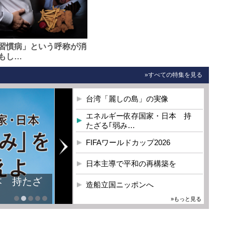
習慣病」という呼称が消
もし…
»すべての特集を見る
台湾「麗しの島」の実像
エネルギー依存国家・日本 持
たざる｢弱み…
FIFAワールドカップ2026
日本主導で平和の再構築を
本 持たざ
造船立国ニッポンへ
»もっと見る