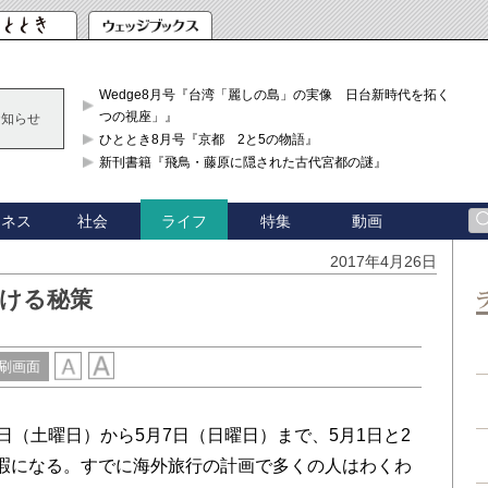
Wedge8月号『台湾「麗しの島」の実像 日台新時代を拓く「3
つの視座」』
お知らせ
ひととき8月号『京都 2と5の物語』
新刊書籍『飛鳥・藤原に隠された古代宮都の謎』
ジネス
社会
特集
動画
ライフ
2017年4月26日
避ける秘策
刷画面
日（土曜日）から5月7日（日曜日）まで、5月1日と2
暇になる。すでに海外旅行の計画で多くの人はわくわ