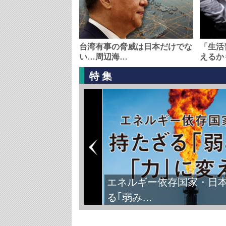
台湾有事の脅威は日本だけでな
「生活
い…周辺海…
えるか
特集
エネルギー依存国家・日
る｢弱み…