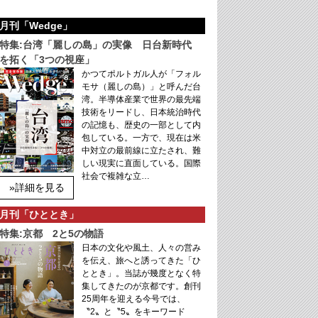
月刊「Wedge」
特集:台湾「麗しの島」の実像 日台新時代
を拓く「3つの視座」
かつてポルトガル人が「フォル
モサ（麗しの島）」と呼んだ台
湾。半導体産業で世界の最先端
技術をリードし、日本統治時代
の記憶も、歴史の一部として内
包している。一方で、現在は米
中対立の最前線に立たされ、難
しい現実に直面している。国際
社会で複雑な立…
»詳細を見る
月刊「ひととき」
特集:京都 2と5の物語
日本の文化や風土、人々の営み
を伝え、旅へと誘ってきた「ひ
ととき」。当誌が幾度となく特
集してきたのが京都です。創刊
25周年を迎える今号では、
〝2〟と〝5〟をキーワード