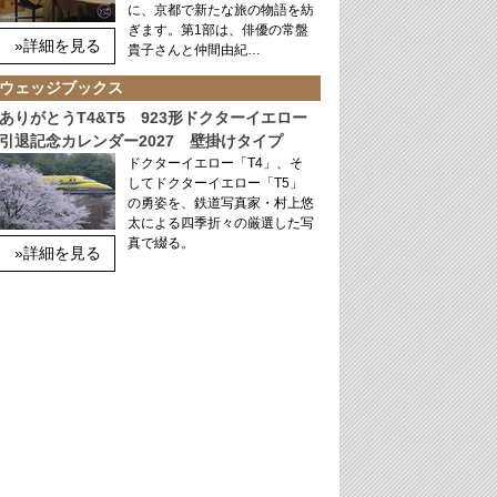
に、京都で新たな旅の物語を紡
ぎます。第1部は、俳優の常盤
»詳細を見る
貴子さんと仲間由紀…
ウェッジブックス
ありがとうT4&T5 923形ドクターイエロー
引退記念カレンダー2027 壁掛けタイプ
ドクターイエロー「T4」、そ
してドクターイエロー「T5」
の勇姿を、鉄道写真家・村上悠
太による四季折々の厳選した写
真で綴る。
»詳細を見る