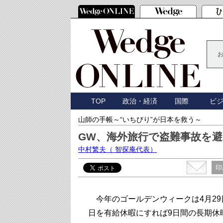
TOP
政治・経済
国際
ビ
山師の手帳～“いちびり”が日本を救う～
GW、海外旅行で盗難事故を
中村繁夫
（ 智探庵代表）
印
今年のゴールデンウィークは4月29
日を有給休暇にすれば9日間の長期休