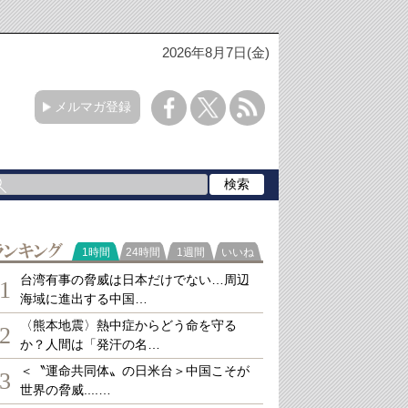
2026年8月7日(金)
メルマガ登録
ランキング
1時間
24時間
1週間
いいね
台湾有事の脅威は日本だけでない…周辺
1
海域に進出する中国…
〈熊本地震〉熱中症からどう命を守る
2
か？人間は「発汗の名…
＜〝運命共同体〟の日米台＞中国こそが
3
世界の脅威....…