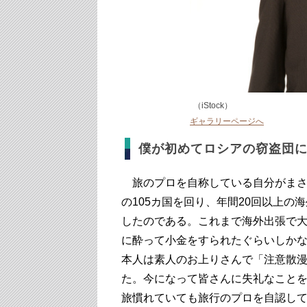
（iStock）
ギャラリーページへ
僕が初めてロシアの窃盗団
旅のプロを自称している自分がまさ
の105カ国を回り、年間20回以上
したのである。これまで海外出張で
に酔って小金をすられたぐらいしか
本人は素人のお上りさんで「注意散
た。今になって皆さんに失礼なこと
旅慣れていても旅行のプロを自認し