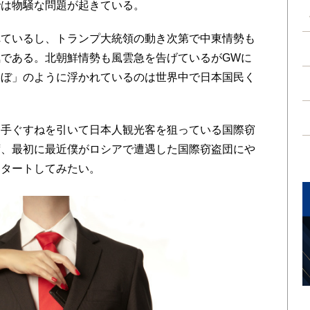
では物騒な問題が起きている。
ているし、トランプ大統領の動き次第で中東情勢も
である。北朝鮮情勢も風雲急を告げているがGWに
んぼ」のように浮かれているのは世界中で日本国民く
手ぐすねを引いて日本人観光客を狙っている国際窃
ず、最初に最近僕がロシアで遭遇した国際窃盗団にや
スタートしてみたい。