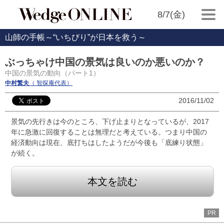
8/7(金)
山師の手帳～“いちびり”が日本を救う～
ぶっちゃけ中国の景気は良いのか悪いのか？
中国の景気の動向（パート1）
中村繁夫
（ 智探庵代表）
2016/11/02
景気の先行きは今のところ、下げ止まりとなっているが、2017
年に急激に回復することは無理だと考えている。つまり中国の
経済動向は現在、底打ちはしたようだが今後も「底練り状態」
が続く。
本文を読む
PR