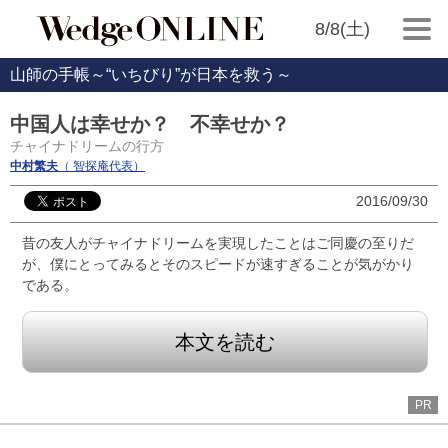
8/8(土)
山師の手帳～“いちびり”が日本を救う～
中国人は幸せか？ 不幸せか？
チャイナドリームの行方
中村繁夫
（ 智探庵代表）
2016/09/30
昔の友人がチャイナドリームを実現したことはご同慶の至りだ
が、僕にとってみるとそのスピードが速すぎることが気がかり
である。
本文を読む
PR