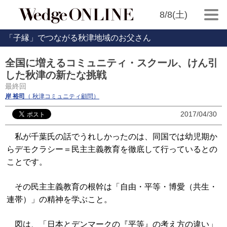
8/8(土)
「子縁」でつながる秋津地域のお父さん
全国に増えるコミュニティ・スクール、けん引
した秋津の新たな挑戦
最終回
岸 裕司
（ 秋津コミュニティ顧問）
2017/04/30
私が千葉氏の話でうれしかったのは、同国では幼児期か
らデモクラシー＝民主主義教育を徹底して行っているとの
ことです。
その民主主義教育の根幹は「自由・平等・博愛（共生・
連帯）」の精神を学ぶこと。
図は、「日本とデンマークの『平等』の考え方の違い」