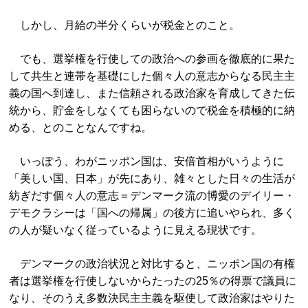
しかし、月給の半分くらいが税金とのこと。
でも、選挙権を行使しての政治への参画を徹底的に果た
して共生と連帯を基礎にした個々人の意志からなる民主主
義の国へ到達し、また信頼される政治家を育成してきた伝
統から、貯金をしなくても困らないので税金を積極的に納
める、とのことなんですね。
いっぽう、わがニッポン国は、安倍首相がいうように
「美しい国、日本」が先にあり、雑々とした日々の生活が
紡ぎだす個々人の意志＝デンマーク流の博愛のデイリー・
デモクラシーは「国への帰属」の後方に追いやられ、多く
の人が疑いなく従っているように見える現状です。
デンマークの政治状況と対比すると、ニッポン国の有権
者は選挙権を行使しないからたったの25％の得票で議員に
なり、そのうえ多数決民主主義を駆使して政治家はやりた