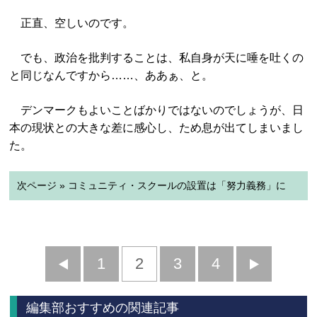
正直、空しいのです。
でも、政治を批判することは、私自身が天に唾を吐くの
と同じなんですから……、ああぁ、と。
デンマークもよいことばかりではないのでしょうが、日
本の現状との大きな差に感心し、ため息が出てしまいまし
た。
次ページ » コミュニティ・スクールの設置は「努力義務」に
前
1
2
3
4
次
へ
へ
編集部おすすめの関連記事