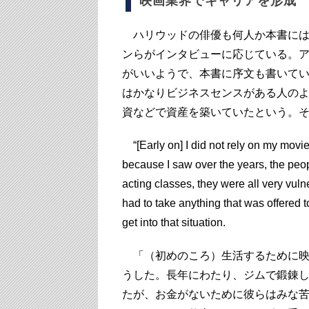
映画業界でキャリアを形成
ハリウッドの俳優も何人か本書には
ンらがインタビューに応じている。
がいいようで、本書に序文も書いて
はかなりビジネスセンスがある人の
資などで資産を築いていたという。
“[Early on] I did not rely on my movie
because I saw over the years, the peop
acting classes, they were all very vu
had to take anything that was offered t
get into that situation.
「（初めのころ）生活するために映
うした。長年にわたり、ジムで鍛錬
たが、お金がないために彼らはみな