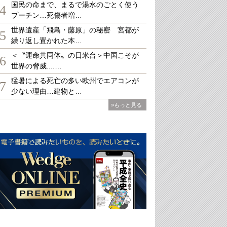
国民の命まで、まるで湯水のごとく使う
4
プーチン…死傷者増…
世界遺産「飛鳥・藤原」の秘密 宮都が
5
繰り返し置かれた本…
＜〝運命共同体〟の日米台＞中国こそが
6
世界の脅威....…
猛暑による死亡の多い欧州でエアコンが
7
少ない理由…建物と…
»もっと見る