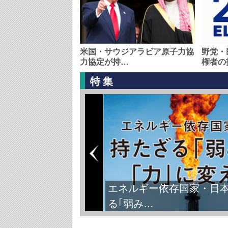
米国・サウジアラビア原子力協
野党・
力協定が持…
権者の
特集
エネルギー依存国家・日
る｢弱み…