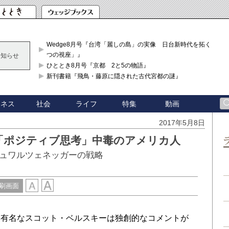
Wedge8月号『台湾「麗しの島」の実像 日台新時代を拓く「3
つの視座」』
お知らせ
ひととき8月号『京都 2と5の物語』
新刊書籍『飛鳥・藤原に隠された古代宮都の謎』
ジネス
社会
ライフ
特集
動画
2017年5月8日
「ポジティブ思考」中毒のアメリカ人
ュワルツェネッガーの戦略
刷画面
有名なスコット・ベルスキーは独創的なコメントが