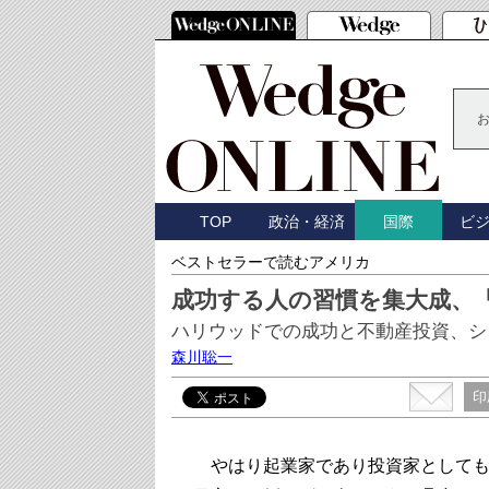
TOP
政治・経済
ビ
国際
ベストセラーで読むアメリカ
成功する人の習慣を集大成、
ハリウッドでの成功と不動産投資、シ
森川聡一
印
やはり起業家であり投資家としても