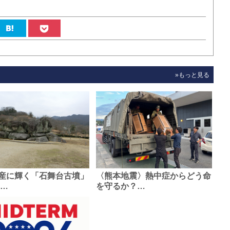
»もっと見る
産に輝く「石舞台古墳」
〈熊本地震〉熱中症からどう命
0…
を守るか？…