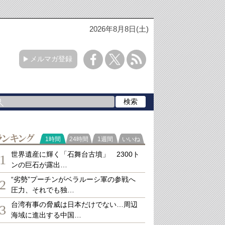
2026年8月8日(土)
メルマガ登録
ランキング
1時間
24時間
1週間
いいね
世界遺産に輝く「石舞台古墳」 2300ト
1
ンの巨石が露出…
“劣勢”プーチンがベラルーシ軍の参戦へ
2
圧力、それでも独…
台湾有事の脅威は日本だけでない…周辺
3
海域に進出する中国…