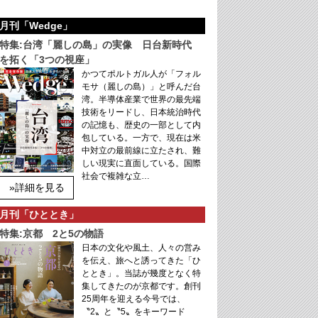
月刊「Wedge」
特集:台湾「麗しの島」の実像 日台新時代
を拓く「3つの視座」
かつてポルトガル人が「フォル
モサ（麗しの島）」と呼んだ台
湾。半導体産業で世界の最先端
技術をリードし、日本統治時代
の記憶も、歴史の一部として内
包している。一方で、現在は米
中対立の最前線に立たされ、難
しい現実に直面している。国際
社会で複雑な立…
»詳細を見る
月刊「ひととき」
特集:京都 2と5の物語
日本の文化や風土、人々の営み
を伝え、旅へと誘ってきた「ひ
ととき」。当誌が幾度となく特
集してきたのが京都です。創刊
25周年を迎える今号では、
〝2〟と〝5〟をキーワード