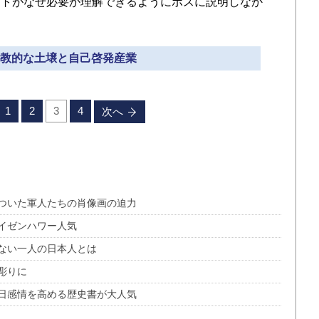
ートがなぜ必要か理解できるようにボスに説明しなか
 宗教的な土壌と自己啓発産業
1
2
3
4
次へ
ついた軍人たちの肖像画の迫力
イゼンハワー人気
ない一人の日本人とは
彫りに
日感情を高める歴史書が大人気