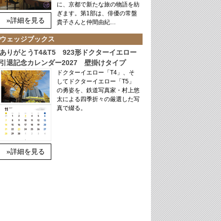
に、京都で新たな旅の物語を紡
ぎます。第1部は、俳優の常盤
»詳細を見る
貴子さんと仲間由紀…
ウェッジブックス
ありがとうT4&T5 923形ドクターイエロー
引退記念カレンダー2027 壁掛けタイプ
ドクターイエロー「T4」、そ
してドクターイエロー「T5」
の勇姿を、鉄道写真家・村上悠
太による四季折々の厳選した写
真で綴る。
»詳細を見る