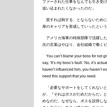
ファーされた仕事をなんでも引き受
追い込まれたくなかったのだ」
貧すれば鈍する、とならないために
身のキャリアを形成していったとい
アメリカ海軍の特殊部隊で活躍したJoc
次の言葉はやはり、会社組織で働く
You can’t blame your boss for not giv
say, ‘It’s my boss’s fault.’ No, it’s ac
haven’t influenced him, you haven’t e
need this support that you need.
「必要なサポートをしてくれないと
が、『それはボスがだめだからだ』
めなのだ。なぜなら、ボスを説得し