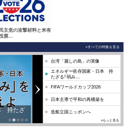
民主党の攻撃材料と米有
投票…
»すべての特集を見る
台湾「麗しの島」の実像
エネルギー依存国家・日本 持
たざる｢弱み…
FIFAワールドカップ2026
日本主導で平和の再構築を
本 持たざ
造船立国ニッポンへ
»もっと見る