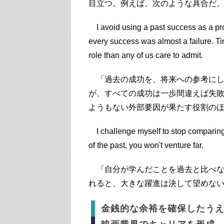
目立つ。例えば、次のような具合だ
I avoid using a past success as a proxy f
every success was almost a failure. T
role than any of us care to admit.
「過去の成功を、将来への参考にし
が、すべての成功は一歩間違えば失
ようもない外部要因が果たす役割の
I challenge myself to stop comparing wh
of the past, you won't venture far.
「自分が学んだことを過去と比べな
れると、大きな躍進は決して望めな
金銭的な余裕を確保したう