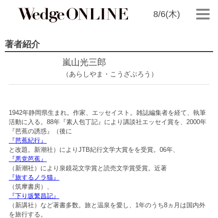
8/6(木)
著者紹介
嵐山光三郎
（あらしやま・こうざぶろう）
1942年静岡県生まれ。作家、エッセイスト。雑誌編集者を経て、執筆
活動に入る。88年『素人包丁記』により講談社エッセイ賞を、2000年
『芭蕉の誘惑』（後に
『芭蕉紀行』
と改題。新潮社）によりJTB紀行文学大賞をを受賞。06年、
『悪党芭蕉』
（新潮社）により泉鏡花文学賞と読売文学賞受賞。近著
『旅するノラ猫』
（筑摩書房）、
『下り坂繁昌記』
（新講社）など著書多数。旅と温泉を愛し、1年のうち8ヵ月は国内外
を旅行する。