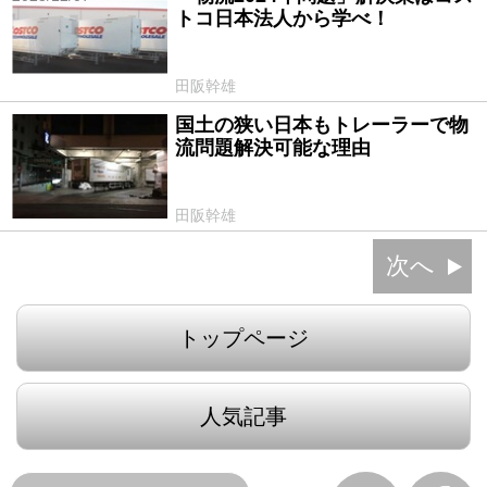
トコ日本法人から学べ！
田阪幹雄
国土の狭い日本もトレーラーで物
2023/10/05
流問題解決可能な理由
田阪幹雄
次へ
トップページ
人気記事