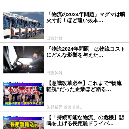
「物流の2024年問題」マグマは噴
2025/09/19
火寸前！ほど遠い抜本…
田阪幹雄
「物流2024年問題」は物流コスト
2025/08/01
にどんな影響を与えた…
田阪幹雄
【意識改革必至】これまで“物流
2025/07/24
軽視”だった企業ほど陥る…
矢野裕児,首藤若菜,…
【「持続可能な物流」の危機】悲
2025/06/25
鳴を上げる長距離ドライバ…