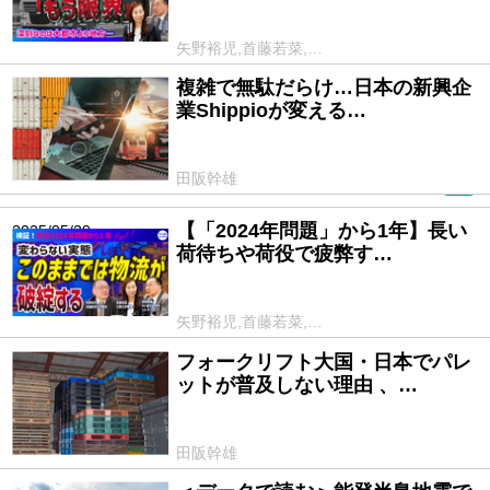
矢野裕児,首藤若菜,…
複雑で無駄だらけ…日本の新興企
2025/06/25
業Shippioが変える…
田阪幹雄
PR
【「2024年問題」から1年】長い
2025/05/29
荷待ちや荷役で疲弊す…
矢野裕児,首藤若菜,…
フォークリフト大国・日本でパレ
2025/03/27
ットが普及しない理由 、…
田阪幹雄