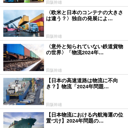
田阪幹雄
〈欧米と日本のコンテナの大きさ
2024/09/11
は違う？〉独自の発展によ…
田阪幹雄
〈意外と知られていない鉄道貨物
2024/08/07
の世界〉「物流2024年…
田阪幹雄
【日本の高速道路は物流に不向
2024/07/03
き？】物流「2024年問題…
田阪幹雄
【日本物流における内航海運の位
2024/06/05
置づけ】2024年問題の…