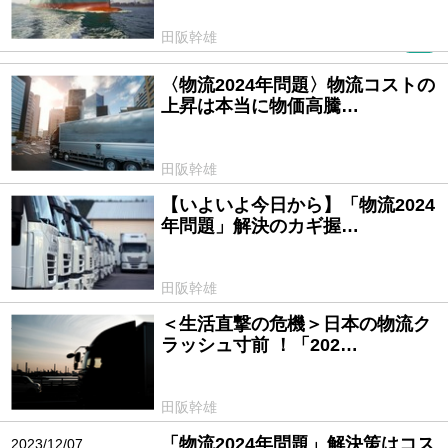
田阪幹雄
PR
〈物流2024年問題〉物流コストの
2024/05/07
上昇は本当に物価高騰…
田阪幹雄
【いよいよ今日から】「物流2024
2024/04/01
年問題」解決のカギ握…
田阪幹雄
＜生活直撃の危機＞日本の物流ク
2024/03/19
ラッシュ寸前 ！「202…
田阪幹雄
「物流2024年問題」解決策はコス
2023/12/07