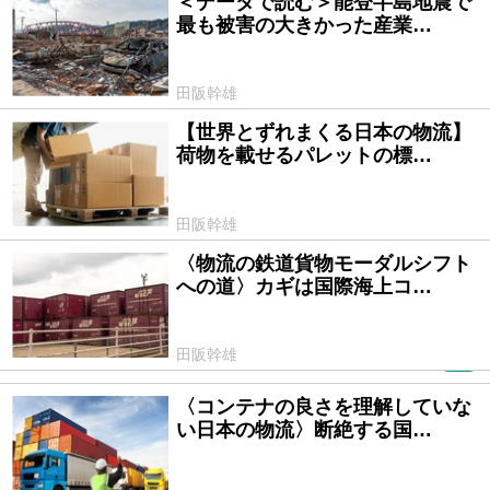
＜データで読む＞能登半島地震で
2025/01/31
最も被害の大きかった産業…
田阪幹雄
【世界とずれまくる日本の物流】
2025/01/07
荷物を載せるパレットの標…
田阪幹雄
〈物流の鉄道貨物モーダルシフト
2024/11/29
への道〉カギは国際海上コ…
田阪幹雄
PR
〈コンテナの良さを理解していな
2024/10/11
い日本の物流〉断絶する国…