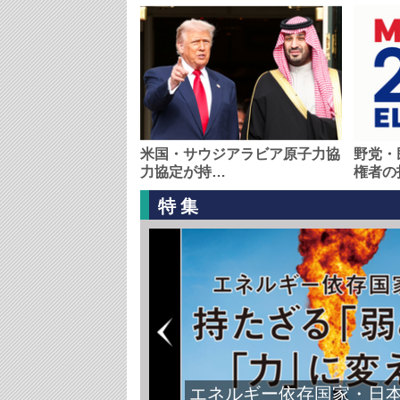
米国・サウジアラビア原子力協
野党・
力協定が持…
権者の
特集