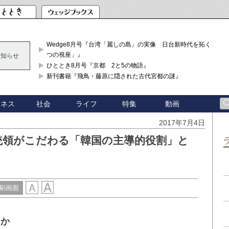
Wedge8月号『台湾「麗しの島」の実像 日台新時代を拓く「3
つの視座」』
お知らせ
ひととき8月号『京都 2と5の物語』
新刊書籍『飛鳥・藤原に隠された古代宮都の謎』
ジネス
社会
ライフ
特集
動画
2017年7月4日
統領がこだわる「韓国の主導的役割」と
刷画面
戒か