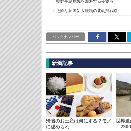
朝鮮半島危機を回避する妥協点
危険な韓国新大統領の北朝鮮戦略
バックナンバー
新着記事
帰省のお土産は何にする？モノ
世界遺
に秘められ…
230