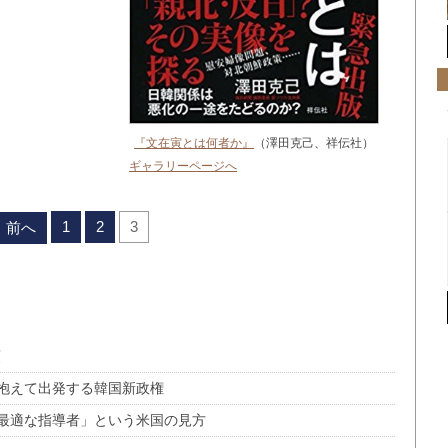
『文在寅とは何者か』
（澤田克己、祥伝社）
ギャラリーページへ
1
2
3
前へ
領
抱えて出発する韓国新政権
最適な指導者」という米国の見方