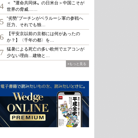
＜〝運命共同体〟の日米台＞中国こそが
4
世界の脅威....…
“劣勢”プーチンがベラルーシ軍の参戦へ
5
圧力、それでも独…
【平安京以前の京都には何があったの
6
か？】〈千年の都〉を…
猛暑による死亡の多い欧州でエアコンが
7
少ない理由…建物と…
»もっと見る