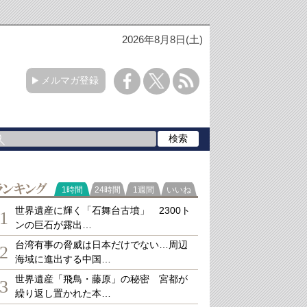
2026年8月8日(土)
メルマガ登録
ランキング
1時間
24時間
1週間
いいね
世界遺産に輝く「石舞台古墳」 2300ト
1
ンの巨石が露出…
台湾有事の脅威は日本だけでない…周辺
2
海域に進出する中国…
世界遺産「飛鳥・藤原」の秘密 宮都が
3
繰り返し置かれた本…