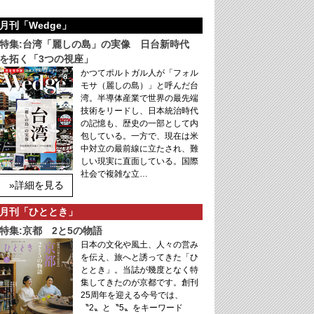
月刊「Wedge」
特集:台湾「麗しの島」の実像 日台新時代
を拓く「3つの視座」
かつてポルトガル人が「フォル
モサ（麗しの島）」と呼んだ台
湾。半導体産業で世界の最先端
技術をリードし、日本統治時代
の記憶も、歴史の一部として内
包している。一方で、現在は米
中対立の最前線に立たされ、難
しい現実に直面している。国際
社会で複雑な立…
»詳細を見る
月刊「ひととき」
特集:京都 2と5の物語
日本の文化や風土、人々の営み
を伝え、旅へと誘ってきた「ひ
ととき」。当誌が幾度となく特
集してきたのが京都です。創刊
25周年を迎える今号では、
〝2〟と〝5〟をキーワード