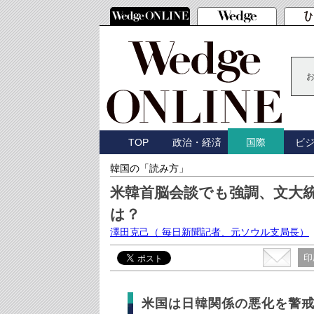
TOP
政治・経済
ビ
国際
韓国の「読み方」
米韓首脳会談でも強調、文大
は？
澤田克己
（ 毎日新聞記者、元ソウル支局長）
印
米国は日韓関係の悪化を警