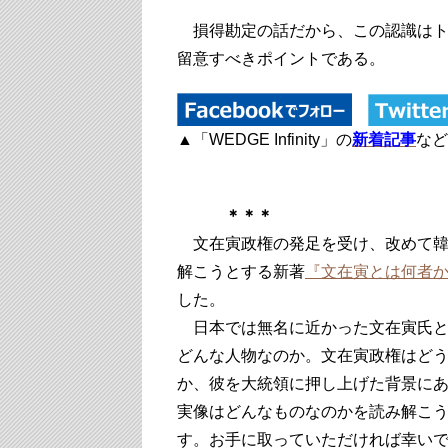
損得勘定の話だから、この認識はト
留意すべきポイントである。
▲「WEDGE Infinity」の
新着記事
など
＊＊＊
文在寅政権の発足を受け、改めて韓
解こうとする新著
『文在寅とは何者
した。
日本では無名に近かった文在寅氏と
どんな人物なのか。文在寅政権はど
か、彼を大統領に押し上げた背景に
実像はどんなものなのかを読み解こ
す。お手に取っていただければ幸い