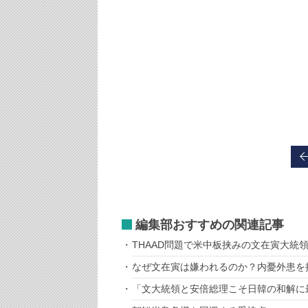
編集部おすすめの関連記事
THAAD問題で米中板挟みの文在寅大統
なぜ文在寅は嫌われるのか？内憂外患を
「文大統領と安倍総理こそ日韓の和解に