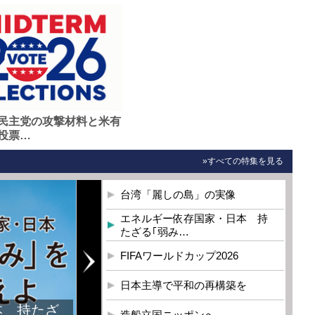
民主党の攻撃材料と米有
投票…
»すべての特集を見る
台湾「麗しの島」の実像
エネルギー依存国家・日本 持
たざる｢弱み…
FIFAワールドカップ2026
日本主導で平和の再構築を
造船立国ニッポンへ