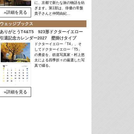
に、京都で新たな旅の物語を紡
ぎます。第1部は、俳優の常盤
»詳細を見る
貴子さんと仲間由紀…
ウェッジブックス
ありがとうT4&T5 923形ドクターイエロー
引退記念カレンダー2027 壁掛けタイプ
ドクターイエロー「T4」、そ
してドクターイエロー「T5」
の勇姿を、鉄道写真家・村上悠
太による四季折々の厳選した写
真で綴る。
»詳細を見る