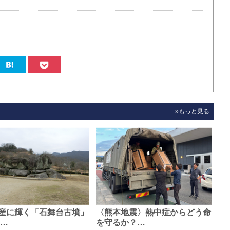
»もっと見る
産に輝く「石舞台古墳」
〈熊本地震〉熱中症からどう命
0…
を守るか？…