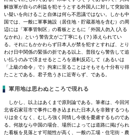
解放軍が自らの利益を犯そうとする外国人に対して突如強
い疑いを向けること自体は何ら不思議ではない。しかも中
国では、一般に軍事施設（居住地・貯蔵基地を含む）の周
辺には「軍事管制区」の看板とともに「外国人勿入 (入る
なかれ)」という警告文がご丁寧にも (？) 添えられてい
る。それにもかかわらず日本人が禁を犯すとすれば、とり
わけ日中関係の緊張の折である以上、普段なら警告して追
い払うのみで済ませるところを過剰反応して（あるいは
「上級の命令」で）拘束に至ることはそもそも十分有り得
たことである。君子危うきに近寄らず、である。
軍用地は思わぬところで現れる
しかし、以上はあくまで原則論である。筆者は、今回河
北省石家荘市で事件に巻き込まれた日本人を非難するつも
りは全くなく、むしろ強く同情し今後を憂慮するものであ
る。何故なら中国の場合、場所によっては道路に掲げられ
た看板を見落とす可能性が高く、一般の工場・住宅街・農