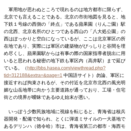
軍用地が思わぬところで現れるのは地方都市に限らず、
北京でも言えることである。北京の市街地図を見ると、地
下鉄１号線の西側の「終点」である蘋果園（りんご園）駅
の北西、北京名所のひとつである西山の「八大処公園」の
西はぽっかりと空白になっているが、ここは北京軍区の所
在地であり、実際には軍区の建築物がびっしりと谷間を埋
め尽くし、蘋果園駅からは有事の際の国家指導者脱出に用
いると思われる秘密の地下鉄も軍区内（高井駅）まで延び
ている。（
http://bbs.hasea.com/viewthread.php?
tid=312188&extra=&page=1
中国語サイト）勿論、軍区に
接近すれば拘束されるが、その付近を北京市北西の風光明
媚な山岳地帯に向かう主要道路が通っており、工場・住宅
街との境界が曖昧であるゆえ始末が悪い。
いっぽう少数民族地域に視線を転じると、青海省は核兵
器開発・配備で知られ、とくに弾道ミサイルの一大基地で
あるデリンハ（徳令哈）市は、青海省第三の都市・海西モ