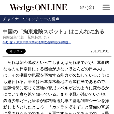
8/7(金)
チャイナ・ウォッチャーの視点
中国の「拘束危険スポット」はこんなにある
尖閣諸島問題 緊急特集（5）
平野 聡
（ 東京大学大学院法学政治学研究科教授）
2010/10/01
それは朝令暮改といってしまえばそれまでだが、軍事的
なものを日常目にする機会が少ないほとんどの日本人に
は、その潮目や気配を察知する能力が欠如しているように
も思われる。筆者は米軍厚木基地の近隣住民であるので、
国際情勢に応じて基地の警戒レベルがどのように変わるか
について身を以て知っている。まだ冷戦が続いていた頃、
鉄道少年だった筆者が燃料輸送列車の基地到着シーンを撮
影しようとしたところ、「カメラを壊すぞ」と警備の軍属
に脅されたものである。米軍ですらそうであるので、人民