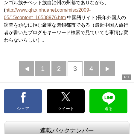
ンゴル族チベット族自治州の州都でありながら、
(
http://www.qh.xinhuanet.com/misc/2009-
05/15/content_16538976.htm
中国語サイト)長年外国人の
訪問を頑なに拒む厳重な閉鎖都市である（最近中国人旅行
者が書いたブログをキーワード検索で見ていても事情は変
わらないらしい）。
前
1
2
3
4
次
PR
へ
へ
シェア
ツイート
送る
連載バックナンバー