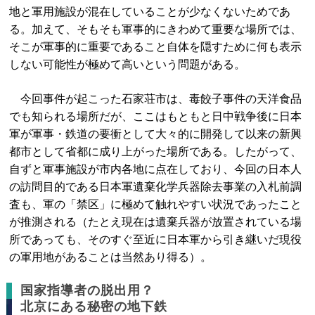
地と軍用施設が混在していることが少なくないためであ
る。加えて、そもそも軍事的にきわめて重要な場所では、
そこが軍事的に重要であること自体を隠すために何も表示
しない可能性が極めて高いという問題がある。
今回事件が起こった石家荘市は、毒餃子事件の天洋食品
でも知られる場所だが、ここはもともと日中戦争後に日本
軍が軍事・鉄道の要衝として大々的に開発して以来の新興
都市として省都に成り上がった場所である。したがって、
自ずと軍事施設が市内各地に点在しており、今回の日本人
の訪問目的である日本軍遺棄化学兵器除去事業の入札前調
査も、軍の「禁区」に極めて触れやすい状況であったこと
が推測される（たとえ現在は遺棄兵器が放置されている場
所であっても、そのすぐ至近に日本軍から引き継いだ現役
の軍用地があることは当然あり得る）。
国家指導者の脱出用？
北京にある秘密の地下鉄