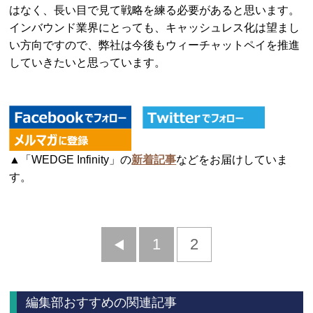
はなく、長い目で見て戦略を練る必要があると思います。
インバウンド業界にとっても、キャッシュレス化は望まし
い方向ですので、弊社は今後もウィーチャットペイを推進
していきたいと思っています。
▲「WEDGE Infinity」の
新着記事
などをお届けしていま
す。
前
1
2
へ
編集部おすすめの関連記事