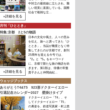
中対立の最前線に立たされ、難
しい現実に直面している。国際
社会で複雑な立…
»詳細を見る
月刊「ひととき」
特集:京都 2と5の物語
日本の文化や風土、人々の営み
を伝え、旅へと誘ってきた「ひ
ととき」。当誌が幾度となく特
集してきたのが京都です。創刊
25周年を迎える今号では、
〝2〟と〝5〟をキーワード
に、京都で新たな旅の物語を紡
ぎます。第1部は、俳優の常盤
»詳細を見る
貴子さんと仲間由紀…
ウェッジブックス
ありがとうT4&T5 923形ドクターイエロー
引退記念カレンダー2027 壁掛けタイプ
ドクターイエロー「T4」、そ
してドクターイエロー「T5」
の勇姿を、鉄道写真家・村上悠