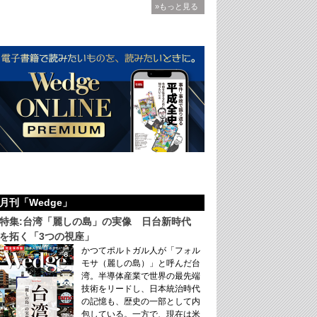
»もっと見る
月刊「Wedge」
特集:台湾「麗しの島」の実像 日台新時代
を拓く「3つの視座」
かつてポルトガル人が「フォル
モサ（麗しの島）」と呼んだ台
湾。半導体産業で世界の最先端
技術をリードし、日本統治時代
の記憶も、歴史の一部として内
包している。一方で、現在は米