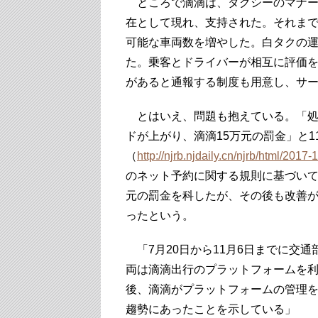
ところで滴滴は、タクシーのマナー
在として現れ、支持された。それま
可能な車両数を増やした。白タクの
た。乗客とドライバーが相互に評価
があると通報する制度も用意し、サ
とはいえ、問題も抱えている。「処
ドが上がり、滴滴15万元の罰金」と1
（
http://njrb.njdaily.cn/njrb/html/201
のネット予約に関する規則に基づいて
元の罰金を科したが、その後も改善が
ったという。
「7月20日から11月6日までに交通
両は滴滴出行のプラットフォームを
後、滴滴がプラットフォームの管理
趨勢にあったことを示している」