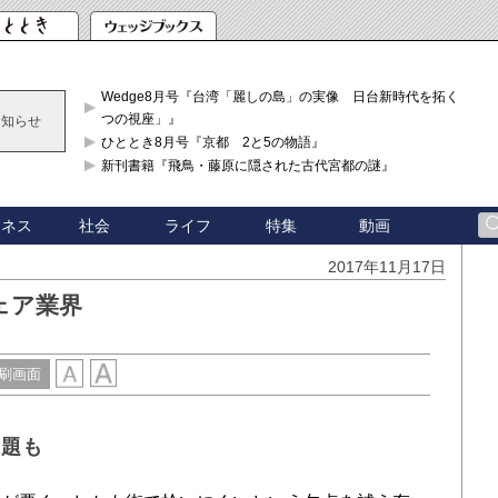
Wedge8月号『台湾「麗しの島」の実像 日台新時代を拓く「3
つの視座」』
お知らせ
ひととき8月号『京都 2と5の物語』
新刊書籍『飛鳥・藤原に隠された古代宮都の謎』
ジネス
社会
ライフ
特集
動画
2017年11月17日
ェア業界
刷画面
課題も