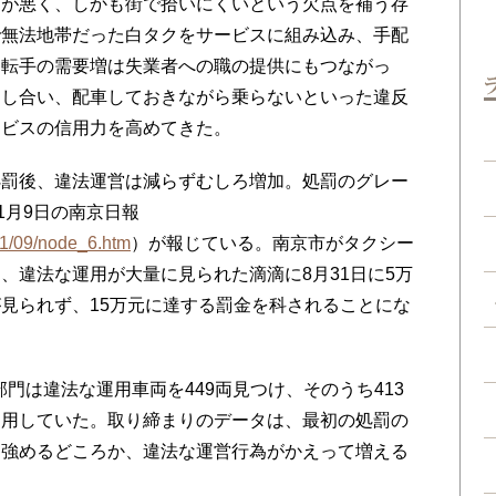
が悪く、しかも街で拾いにくいという欠点を補う存
で無法地帯だった白タクをサービスに組み込み、手配
運転手の需要増は失業者への職の提供にもつながっ
をし合い、配車しておきながら乗らないといった違反
ービスの信用力を高めてきた。
罰後、違法運営は減らずむしろ増加。処罰のグレー
1月9日の南京日報
7-11/09/node_6.htm
）が報じている。南京市がタクシー
、違法な運用が大量に見られた滴滴に8月31日に5万
見られず、15万元に達する罰金を科されることにな
部門は違法な運用車両を449両見つけ、そのうち413
利用していた。取り締まりのデータは、最初の処罰の
を強めるどころか、違法な運営行為がかえって増える