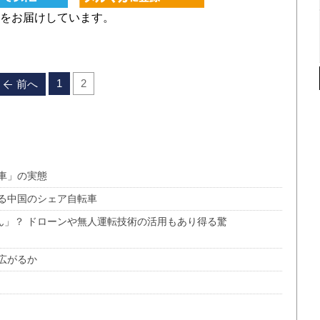
をお届けしています。
1
2
前へ
車」の実態
る中国のシェア自転車
ん」？ ドローンや無人運転技術の活用もあり得る驚
広がるか