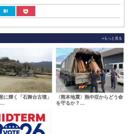
»もっと見る
産に輝く「石舞台古墳」
〈熊本地震〉熱中症からどう命
0…
を守るか？…