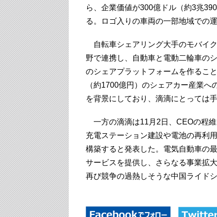
ら、企業価値が300億ドル（約3兆3
る。ロゴ入りの車両の一部地域での
自転車シェアリング大手のモバイク（
野で連携し、自動車と電動二輪車の
のシェアプラットフォームを作ること
（約1700億円）のシェアカー産業
を背景にしており、滴滴にとっては
一方の滴滴は11月2日、CEOの程
充電ステーション建設や電池の再利
構築すると発表した。電気自動車の
サービスを提供し、さらなる事業拡
再び競争の過熱しそうな中国ライド