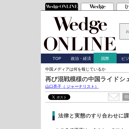
TOP
政治・経済
ビ
国際
中国メディアは何を報じているか
再び混戦模様の中国ライドシ
山口亮子
（ ジャーナリスト）
印
法律と実態のすり合わせに