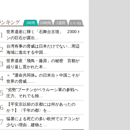
ランキング
1時間
24時間
1週間
いいね
世界遺産に輝く「石舞台古墳」 2300ト
1
ンの巨石が露出…
台湾有事の脅威は日本だけでない…周辺
2
海域に進出する中国…
世界遺産「飛鳥・藤原」の秘密 宮都が
3
繰り返し置かれた本…
＜〝運命共同体〟の日米台＞中国こそが
4
世界の脅威....…
“劣勢”プーチンがベラルーシ軍の参戦へ
5
圧力、それでも独…
【平安京以前の京都には何があったの
6
か？】〈千年の都〉を…
猛暑による死亡の多い欧州でエアコンが
7
少ない理由…建物と…