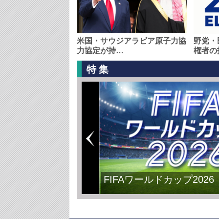
米国・サウジアラビア原子力協
野党・
力協定が持…
権者の
特集
FIFAワールドカップ2026