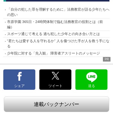
「自分の犯した罪を理解するために」法務教官が語る少年たちへ
の思い
市原学園 365日・24時間体制で臨む法務教官の役割とは（前
編）
スポーツ通じて考える 過ち犯した少年との向き合い方とは
“君たちは愛する人を守れるか” 人を傷つけた手が人を救う手にな
る
少年院に対する「先入観」 障害者アスリートのメッセージ
PR
シェア
ツイート
送る
連載バックナンバー