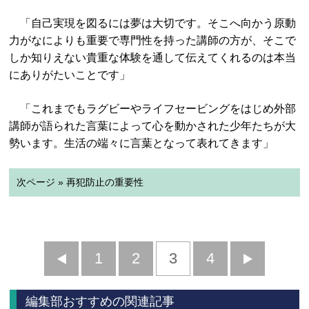
「自己実現を図るには夢は大切です。そこへ向かう原動
力がなによりも重要で専門性を持った講師の方が、そこで
しか知りえない貴重な体験を通して伝えてくれるのは本当
にありがたいことです」
「これまでもラグビーやライフセービングをはじめ外部
講師が語られた言葉によって心を動かされた少年たちが大
勢います。生活の端々に言葉となって表れてきます」
次ページ » 再犯防止の重要性
前
1
2
3
4
次
へ
へ
編集部おすすめの関連記事