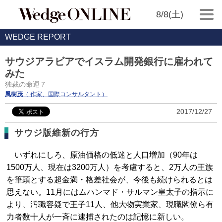
8/8(土)
WEDGE REPORT
サウジアラビアでイスラム開発銀行に雇われて
みた
独裁の命運７
風樹茂
（ 作家、国際コンサルタント）
2017/12/27
サウジ版維新の行方
いずれにしろ、原油価格の低迷と人口増加（90年は
1500万人、現在は3200万人）を考慮すると、2万人の王族
を筆頭とする超金満・格差社会が、今後も続けられるとは
思えない。11月にはムハンマド・サルマン皇太子の指示に
より、汚職容疑で王子11人、他大物実業家、現職閣僚ら有
力者数十人が一斉に逮捕されたのは記憶に新しい。