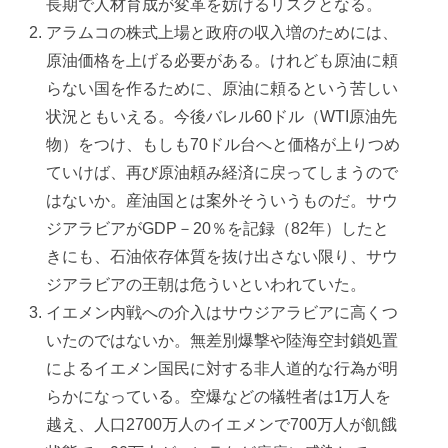
長期で人材育成が変革を妨げるリスクとなる。
アラムコの株式上場と政府の収入増のためには、
原油価格を上げる必要がある。けれども原油に頼
らない国を作るために、原油に頼るという苦しい
状況ともいえる。今後バレル60ドル（WTI原油先
物）をつけ、もしも70ドル台へと価格が上りつめ
ていけば、再び原油頼み経済に戻ってしまうので
はないか。産油国とは案外そういうものだ。サウ
ジアラビアがGDP－20％を記録（82年）したと
きにも、石油依存体質を抜け出さない限り、サウ
ジアラビアの王朝は危ういといわれていた。
イエメン内戦への介入はサウジアラビアに高くつ
いたのではないか。無差別爆撃や陸海空封鎖処置
によるイエメン国民に対する非人道的な行為が明
らかになっている。空爆などの犠牲者は1万人を
越え、人口2700万人のイエメンで700万人が飢餓