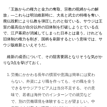
「王族からの権力と金力の奪取、宗教の呪縛からの解
放」―これらは明治維新時に、大名と武士の特権を奪い、
廃仏毀釈により仏教を弾圧したのと似ている。サウジは王
室の最高位が自分以外の旧体制を打破しようとている点
で、江戸幕府が消滅してしまった日本とは違う。けれども
旧体制の権力を削ぎ、国柄を刷新するという意味では、サ
ウジ版維新といえそうだ。
維新の成否について、その阻害要因となりそうな気がか
りな3点を挙げておく。
労働にかかわる長年の慣習や意識は簡単には変わ
らない。外資により職を作っても、その職を全う
できるサウジアラビア人は当分不足する。その意
味で、若者は海外でのインターンでの就労など
で、別の労働環境を体験することが望ましい。中