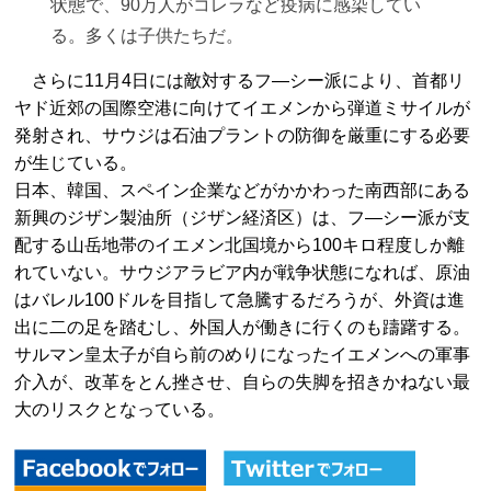
状態で、90万人がコレラなど疫病に感染してい
る。多くは子供たちだ。
さらに11月4日には敵対するフ―シー派により、首都リ
ヤド近郊の国際空港に向けてイエメンから弾道ミサイルが
発射され、サウジは石油プラントの防御を厳重にする必要
が生じている。
日本、韓国、スペイン企業などがかかわった南西部にある
新興のジザン製油所（ジザン経済区）は、フ―シー派が支
配する山岳地帯のイエメン北国境から100キロ程度しか離
れていない。サウジアラビア内が戦争状態になれば、原油
はバレル100ドルを目指して急騰するだろうが、外資は進
出に二の足を踏むし、外国人が働きに行くのも躊躇する。
サルマン皇太子が自ら前のめりになったイエメンへの軍事
介入が、改革をとん挫させ、自らの失脚を招きかねない最
大のリスクとなっている。