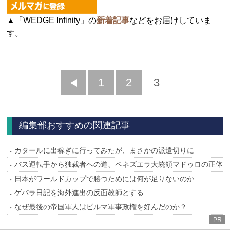
▲「WEDGE Infinity」の
新着記事
などをお届けしていま
す。
前
1
2
3
へ
編集部おすすめの関連記事
カタールに出稼ぎに行ってみたが、まさかの派遣切りに
バス運転手から独裁者への道、ベネズエラ大統領マドゥロの正体
日本がワールドカップで勝つためには何が足りないのか
ゲバラ日記を海外進出の反面教師とする
なぜ最後の帝国軍人はビルマ軍事政権を好んだのか？
PR