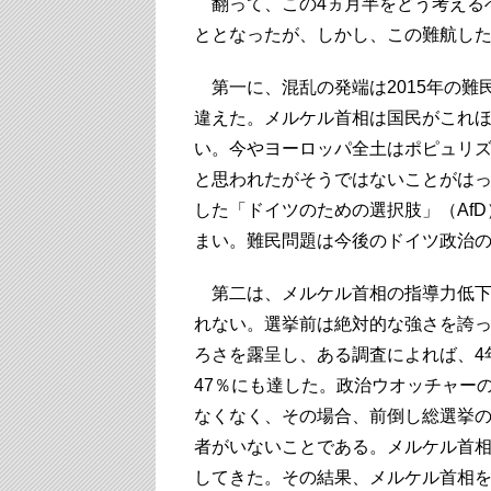
翻って、この4ヵ月半をどう考える
ととなったが、しかし、この難航し
第一に、混乱の発端は2015年の難
違えた。メルケル首相は国民がこれ
い。今やヨーロッパ全土はポピュリ
と思われたがそうではないことがは
した「ドイツのための選択肢」（Af
まい。難民問題は今後のドイツ政治
第二は、メルケル首相の指導力低下
れない。選挙前は絶対的な強さを誇
ろさを露呈し、ある調査によれば、4
47％にも達した。政治ウオッチャー
なくなく、その場合、前倒し総選挙の
者がいないことである。メルケル首
してきた。その結果、メルケル首相