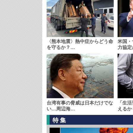
〈熊本地震〉熱中症からどう命
米国・
を守るか？…
力協定
台湾有事の脅威は日本だけでな
「生活
い…周辺海…
えるか
特集