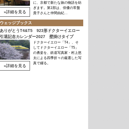
に、京都で新たな旅の物語を紡
ぎます。第1部は、俳優の常盤
»詳細を見る
貴子さんと仲間由紀…
ウェッジブックス
ありがとうT4&T5 923形ドクターイエロー
引退記念カレンダー2027 壁掛けタイプ
ドクターイエロー「T4」、そ
してドクターイエロー「T5」
の勇姿を、鉄道写真家・村上悠
太による四季折々の厳選した写
真で綴る。
»詳細を見る