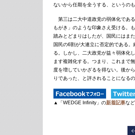
ないから任期を全うする、というの
第三は二大中道政党の弱体化である
もがき」のような印象さえ受ける。
踏みとどまりはしたが、国民にはま
国民の6割が大連立に否定的である。
る。しかし、二大政党が益々弱体化
ます複雑化する。つまり、これまで
度を増していかざるを得ない。後か
りであった、と評されることになる
▲「WEDGE Infinity」の
新着記事
など