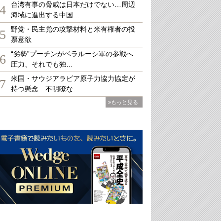
台湾有事の脅威は日本だけでない…周辺
4
海域に進出する中国…
野党・民主党の攻撃材料と米有権者の投
5
票意欲
“劣勢”プーチンがベラルーシ軍の参戦へ
6
圧力、それでも独…
米国・サウジアラビア原子力協力協定が
7
持つ懸念…不明瞭な…
»もっと見る