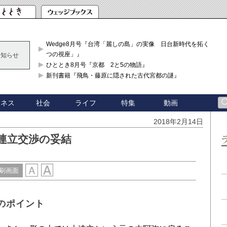
Wedge8月号『台湾「麗しの島」の実像 日台新時代を拓く「3
つの視座」』
お知らせ
ひととき8月号『京都 2と5の物語』
新刊書籍『飛鳥・藤原に隠された古代宮都の謎』
ジネス
社会
ライフ
特集
動画
2018年2月14日
連立交渉の妥結
刷画面
のポイント