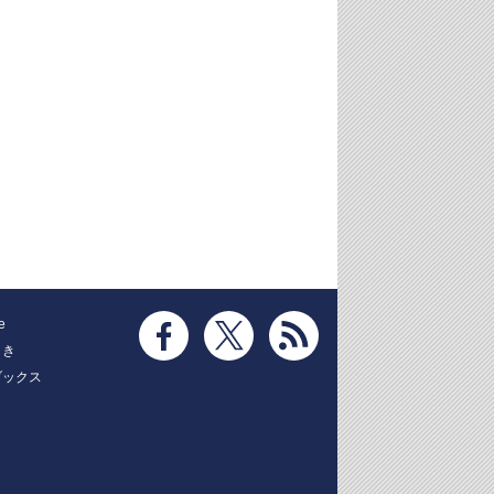
e
とき
ブックス