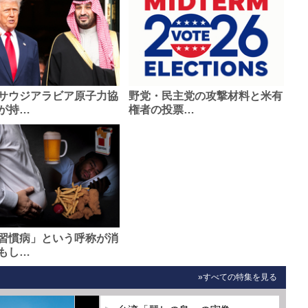
サウジアラビア原子力協
野党・民主党の攻撃材料と米有
が持…
権者の投票…
習慣病」という呼称が消
もし…
»すべての特集を見る