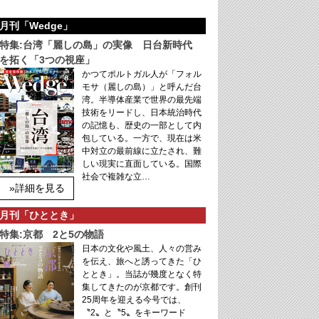
月刊「Wedge」
特集:台湾「麗しの島」の実像 日台新時代
を拓く「3つの視座」
かつてポルトガル人が「フォル
モサ（麗しの島）」と呼んだ台
湾。半導体産業で世界の最先端
技術をリードし、日本統治時代
の記憶も、歴史の一部として内
包している。一方で、現在は米
中対立の最前線に立たされ、難
しい現実に直面している。国際
社会で複雑な立…
»詳細を見る
月刊「ひととき」
特集:京都 2と5の物語
日本の文化や風土、人々の営み
を伝え、旅へと誘ってきた「ひ
ととき」。当誌が幾度となく特
集してきたのが京都です。創刊
25周年を迎える今号では、
〝2〟と〝5〟をキーワード