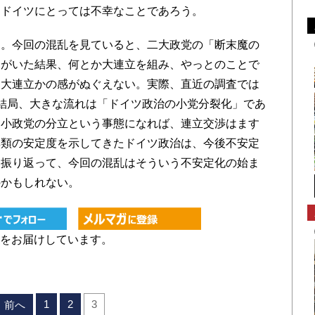
もドイツにとっては不幸なことであろう。
。今回の混乱を見ていると、二大政党の「断末魔の
もがいた結果、何とか大連立を組み、やっとのことで
た大連立かの感がぬぐえない。実際、直近の調査では
結局、大きな流れは「ドイツ政治の小党分裂化」であ
し小政党の分立という事態になれば、連立交渉はます
無類の安定度を示してきたドイツ政治は、今後不安定
ら振り返って、今回の混乱はそういう不安定化の始ま
のかもしれない。
をお届けしています。
1
2
3
前へ