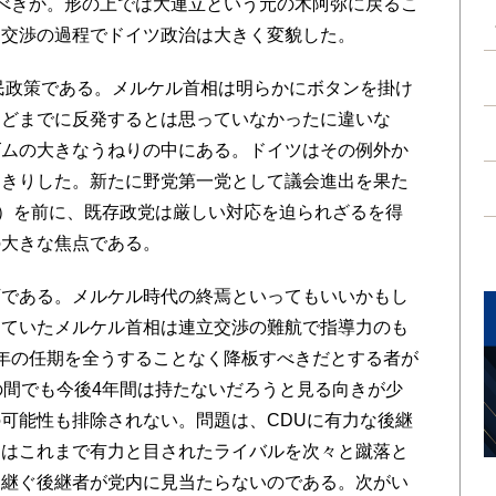
べきか。形の上では大連立という元の木阿弥に戻るこ
た交渉の過程でドイツ政治は大きく変貌した。
民政策である。メルケル首相は明らかにボタンを掛け
ほどまでに反発するとは思っていなかったに違いな
ズムの大きなうねりの中にある。ドイツはその例外か
っきりした。新たに野党第一党として議会進出を果た
D）を前に、既存政党は厳しい対応を迫られざるを得
の大きな焦点である。
である。メルケル時代の終焉といってもいいかもし
っていたメルケル首相は連立交渉の難航で指導力のも
年の任期を全うすることなく降板すべきだとする者が
の間でも今後4年間は持たないだろうと見る向きが少
可能性も排除されない。問題は、CDUに有力な後継
相はこれまで有力と目されたライバルを次々と蹴落と
を継ぐ後継者が党内に見当たらないのである。次がい