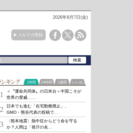
2026年8月7日(金)
メルマガ登録
ランキング
1時間
24時間
1週間
いいね
＜〝運命共同体〟の日米台＞中国こそが
1
世界の脅威....…
日本でも進む「在宅勤務廃止」、
2
GMO・熊谷代表の投稿で…
〈熊本地震〉熱中症からどう命を守る
3
か？人間は「発汗の名…