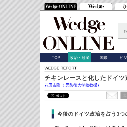
TOP
国際
ビ
政治・経済
WEDGE REPORT
チキンレースと化したドイツ
花田吉隆
（ 元防衛大学校教授）
印
今後のドイツ政治を占う3つ