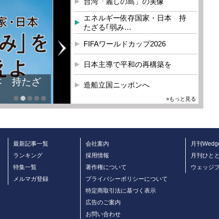
台湾「麗しの島」の実像
エネルギー依存国家・日本 持
たざる｢弱み…
FIFAワールドカップ2026
日本主導で平和の再構築を
本 持たざ
造船立国ニッポンへ
»もっと見る
最新記事一覧
会社案内
月刊Wedg
ランキング
採用情報
月刊ひと
特集一覧
著作権について
ウェッジ
メルマガ登録
プライバシーポリシーについて
特定商取引法に基づく表示
広告のご案内
お問い合わせ