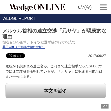
8/7(金)
WEDGE REPORT
メルケル首相の連立交渉「元サヤ」が現実的な
理由
極右台頭の衝撃、ドイツ総選挙後の行方を読む
花田吉隆
（ 元防衛大学校教授）
2017/09/27
難航が予想される連立交渉。これまで連立相手だったSPDはす
でに連立離脱を表明しているが、「元サヤ」に収まる可能性は
まだ十分にある。
本文を読む
PR