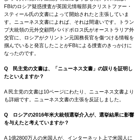
FBIのロシア疑惑捜査が英国元情報部員クリストファー・
スティール氏の文書によって開始されたと主張していま
す。ニューネス文書によれば、それは間違いです。トラン
プ大統領の元外交顧問パパドポロス氏がオーストラリア外
交官に、ロシアがクリントン元国務長官を傷つける情報を
掴んでいると発言したことがFBIによる捜査のきっかけに
なったのです。
Q 民主党の文書は、「ニューネス文書」の誤りを証明し
たといえますか？
A 民主党の文書は10ページにわたり、ニューネス文書より
も詳細です。ニューネス文書の主張を反証しました。
Q ロシアの2016年米大統領選挙介入が、選挙結果に影響
を与えたと考えていますか？
A 1億2800万人の米国人が、インターネット上で米国人に