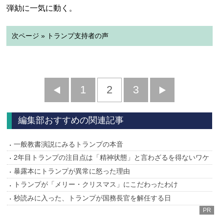
弾劾に一気に動く。
次ページ » トランプ支持者の声
前
1
2
3
次
へ
へ
編集部おすすめの関連記事
一般教書演説にみるトランプの本音
2年目トランプの注目点は「精神状態」と言わざるを得ないワケ
暴露本にトランプが異常に怒った理由
トランプが「メリー・クリスマス」にこだわったわけ
秒読みに入った、トランプが国務長官を解任する日
PR