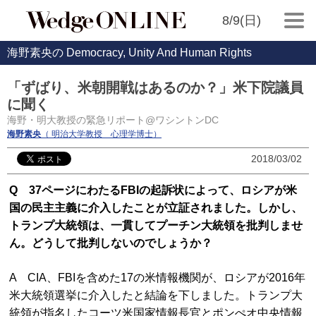
8/9(日)
海野素央の Democracy, Unity And Human Rights
「ずばり、米朝開戦はあるのか？」米下院議員
に聞く
海野・明大教授の緊急リポート@ワシントンDC
海野素央
（ 明治大学教授 心理学博士）
2018/03/02
Q 37ページにわたるFBIの起訴状によって、ロシアが米
国の民主主義に介入したことが立証されました。しかし、
トランプ大統領は、一貫してプーチン大統領を批判しませ
ん。どうして批判しないのでしょうか？
A CIA、FBIを含めた17の米情報機関が、ロシアが2016年
米大統領選挙に介入したと結論を下しました。トランプ大
統領が指名したコーツ米国家情報長官とポンぺオ中央情報