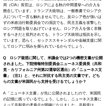
局（CIA）長官は、ロシアによる秋の中間選挙への介入を
懸念しています。トランプ大統領は、一般教書でロシア介
入について一言も触れませんでした。反ロシア色が強いは
ずの米政治行動委員会での演説でも、民主主義を攻撃した
ロシア問題を取りあげていません。ロシア介入を強く非難
するべきだと批判されても、トランプ大統領は抵抗を示し
ています。恐らく、セックススキャンダルや金融支援に関
してロシアに弱みを握られているからでしょう。
Q ロシア疑惑に関して、米議会では2つの機密文書が公開
されました。下院情報特別委員会ニューネス委員長（共和
党・カリフォルニア州第22選挙区選出）の「ニューネス文
書」（注1）と、それに対抗する民主党の文書です。どち
らの文書が米国民から支持を受けるでしょうか？
A 「ニューネス文書」が先に公開されましたので、米国民
の記憶に残っているでしょう。しかし、ニューネス文書に
よって共和党の矛盾点が明確になりました。共和党は、