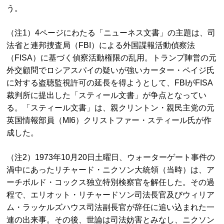
う。
（注1）4ページにわたる「ニューネス文書」の主題は、司
法省と連邦捜査局（FBI）による外国諜報活動偵察法
（FISA）に基づく偵察活動権限の乱用。トランプ陣営の元
外交顧問でロシアスパイの疑いが強いカーター・ペイジ氏
に対する盗聴監視許可の延長を得ようとして、FBIがFISA
裁判所に提出した「スティール文書」が争点となってい
る。「スティール文書」は、親クリントン・親民主党の元
英国情報部員（MI6）クリストファー・スティール氏が作
成した。
（注2）1973年10月20日土曜日、ウォーターゲート事件の
渦中にあったリチャード・ニクソン大統領（当時）は、ア
ーチボルド・コックス独立特別検察官を解任した。その過
程で、エリオット・リチャードソン司法長官及びウィリア
ム・ラッケルズハウス司法副長官が辞任に追い込まれた一
連の出来事。その後、世論は司法妨害とみなし、ニクソン