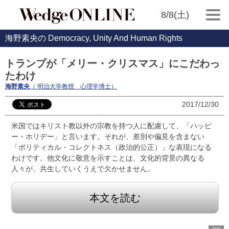
8/8(土)
海野素央の Democracy, Unity And Human Rights
トランプが「メリー・クリスマス」にこだわっ
たわけ
海野素央
（ 明治大学教授 心理学博士）
2017/12/30
米国ではキリスト教以外の宗教を持つ人に配慮して、「ハッピ
ー・ホリデー」と言います。それが、差別や偏見を含まない
「ポリティカル・コレクトネス（政治的公正）」な表現になる
わけです。他文化に敬意を示すことは、文化的背景の異なる
人々が、共生していくうえで欠かせません。
本文を読む