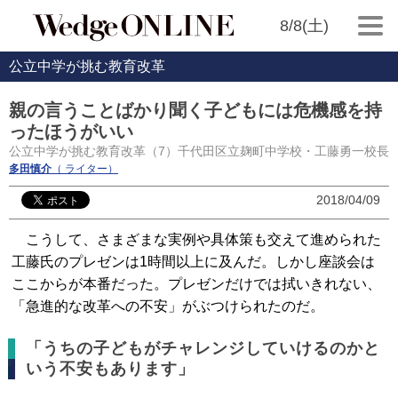
8/8(土)
公立中学が挑む教育改革
親の言うことばかり聞く子どもには危機感を持
ったほうがいい
公立中学が挑む教育改革（7）千代田区立麹町中学校・工藤勇一校長
多田慎介
（ ライター）
2018/04/09
こうして、さまざまな実例や具体策も交えて進められた
工藤氏のプレゼンは1時間以上に及んだ。しかし座談会は
ここからが本番だった。プレゼンだけでは拭いきれない、
「急進的な改革への不安」がぶつけられたのだ。
「うちの子どもがチャレンジしていけるのかと
いう不安もあります」