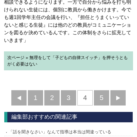
相談できるようになります。一方で自分から悩みを打ち明
けられない生徒には、個別に教員から働きかけます。今で
も週1回学年主任の会議を行い、『担任とうまくいってい
ないと感じる生徒』には他のどの教員がコミュニケーショ
ンを図るか決めているんです。この体制をさらに拡充して
いきます」
次ページ » 無理をして「子どもの自律スイッチ」を押そうとも
がく必要はない
前
1
2
3
4
5
へ
へ
編集部おすすめの関連記事
「話を聞きなさい」なんて指導は本当は間違っている