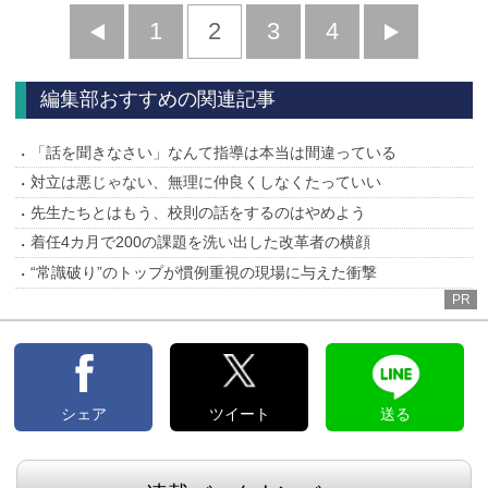
前
1
2
3
4
次
へ
へ
編集部おすすめの関連記事
「話を聞きなさい」なんて指導は本当は間違っている
対立は悪じゃない、無理に仲良くしなくたっていい
先生たちとはもう、校則の話をするのはやめよう
着任4カ月で200の課題を洗い出した改革者の横顔
“常識破り”のトップが慣例重視の現場に与えた衝撃
PR
シェア
ツイート
送る