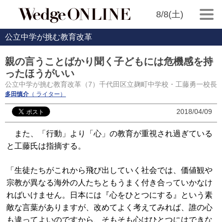
8/8(土)
公立中学が挑む教育改革
親の言うことばかり聞く子どもには危機感を持
ったほうがいい
公立中学が挑む教育改革（7）千代田区立麹町中学校・工藤勇一校長
多田慎介
（ ライター）
2018/04/09
また、「行動」より「心」の教育が重視され過ぎている
と工藤氏は指摘する。
「生徒たちがこれから飛び出していく社会では、価値観や
宗教が異なる海外の人たちともうまく付き合っていかなけ
ればいけません。日本には『心をひとつにする』という素
敵な言葉がありますが、改めてよく考えてみれば、誰の心
も違ってよいのですから、そもそも心はひとつにはできな