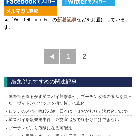
▲「WEDGE Infinity」の
新着記事
などをお届けしていま
す。
前
1
2
へ
編集部おすすめの関連記事
国際社会揺るがす英スパイ襲撃事件、プーチン政権の恨みを買っ
た「ヴィトンのバックを持つ男」の正体
ロシアのスパイ暗殺未遂、日本は「ほおかむり」決め込むのか
英スパイ暗殺未遂事件、外交官追放で終わりにはできない
プーチンがより危険になる可能性