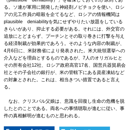
る。ソ連が軍用に開発した神経剤ノビチョクを使い、ロシ
アの元工作員の暗殺を企てるなど、ロシアの情報機関は
plausible deniabilityを気にせずやりたい放題をしている
きらいがあり、抑止する必要がある。それには、外交官の
追放にとどまらず、プーチンとその取り巻きに打撃を与え
る経済制裁が効果的であろう。そのような内容の制裁が、
4月6日に、米財務省により発表された。米大統領選挙への
介入などを理由とするものであるが、7人のオリガルヒと
その所有会社12社、ロシア政府高官17名、国営兵器貿易会
社とその子会社の銀行が、米の管轄下にある資産凍結など
の対象とされた。これは、相当きつい措置であると言え
る。
なお、クリスパル父娘は、意識を回復し生命の危機を脱
したとのことである。両名への事情聴取が進むに従い、事
件の真相解明が進むものと思われる。