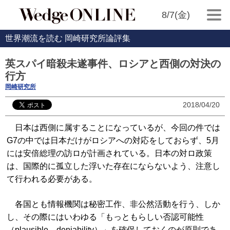
8/7(金)
世界潮流を読む 岡崎研究所論評集
英スパイ暗殺未遂事件、ロシアと西側の対決の
行方
岡崎研究所
2018/04/20
日本は西側に属することになっているが、今回の件では
G7の中では日本だけがロシアへの対応をしておらず、5月
には安倍総理の訪ロが計画されている。日本の対ロ政策
は、国際的に孤立した浮いた存在にならないよう、注意し
て行われる必要がある。
各国とも情報機関は秘密工作、非公然活動を行う、しか
し、その際にはいわゆる「もっともらしい否認可能性
（plausible deniability）」を確保しておくのが原則であ