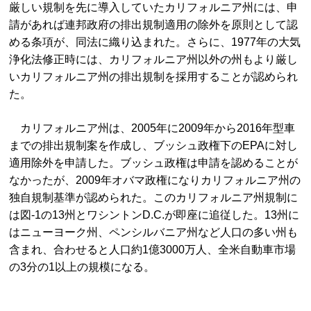
厳しい規制を先に導入していたカリフォルニア州には、申
請があれば連邦政府の排出規制適用の除外を原則として認
める条項が、同法に織り込まれた。さらに、1977年の大気
浄化法修正時には、カリフォルニア州以外の州もより厳し
いカリフォルニア州の排出規制を採用することが認められ
た。
カリフォルニア州は、2005年に2009年から2016年型車
までの排出規制案を作成し、ブッシュ政権下のEPAに対し
適用除外を申請した。ブッシュ政権は申請を認めることが
なかったが、2009年オバマ政権になりカリフォルニア州の
独自規制基準が認められた。このカリフォルニア州規制に
は図-1の13州とワシントンD.C.が即座に追従した。13州に
はニューヨーク州、ペンシルバニア州など人口の多い州も
含まれ、合わせると人口約1億3000万人、全米自動車市場
の3分の1以上の規模になる。