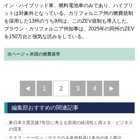
イン・ハイブリッド車、燃料電池車のみであり、ハイブリ
ットは対象外となっている。カリフォルニア州の燃費規制
を採用した13州のうち9州は、このZEV規制も導入した。
ブラウン・カリフォルニア州知事は、2025年の同州のZEV
を150万台と強気な読みをしている。
次ページ » 米国の燃費基準
前
1
2
3
4
次
へ
へ
編集部おすすめの関連記事
東日本大震災後7年目に考える原発の経済性と再エネ・ビジネス
の現実
テスラ・イーロン・マスクの火炎放射器は本当の炎上商法