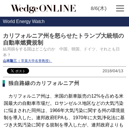
8/6(木)
World Energy Watch
カリフォルニア州を怒らせたトランプ大統領の
自動車燃費規制
結局損をする国はどこなのか 中国、韓国、ドイツ、それとも日
本？
山本隆三
（ 常葉大学名誉教授）
2018/04/13
独自路線のカリフォルニア州
カリフォルニア州は、米国の新車販売の12%を占める米
国最大の自動車市場だ。ロサンゼルス地区などの大気汚染
に悩まされた同州は、1966年大気汚染に関する州の環境規
制を導入した。連邦政府EPAも、1970年に大気浄化法に基
づき大気汚染に関する規制を導入したが、連邦政府よりも