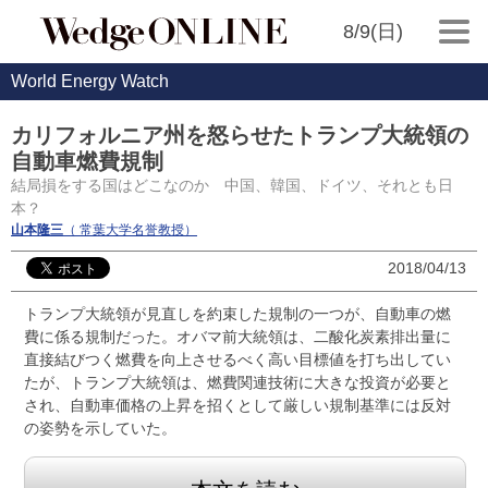
8/9(日)
World Energy Watch
カリフォルニア州を怒らせたトランプ大統領の
自動車燃費規制
結局損をする国はどこなのか 中国、韓国、ドイツ、それとも日
本？
山本隆三
（ 常葉大学名誉教授）
2018/04/13
トランプ大統領が見直しを約束した規制の一つが、自動車の燃
費に係る規制だった。オバマ前大統領は、二酸化炭素排出量に
直接結びつく燃費を向上させるべく高い目標値を打ち出してい
たが、トランプ大統領は、燃費関連技術に大きな投資が必要と
され、自動車価格の上昇を招くとして厳しい規制基準には反対
の姿勢を示していた。