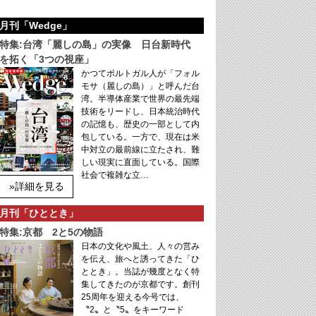
月刊「Wedge」
特集:台湾「麗しの島」の実像 日台新時代
を拓く「3つの視座」
かつてポルトガル人が「フォル
モサ（麗しの島）」と呼んだ台
湾。半導体産業で世界の最先端
技術をリードし、日本統治時代
の記憶も、歴史の一部として内
包している。一方で、現在は米
中対立の最前線に立たされ、難
しい現実に直面している。国際
社会で複雑な立…
»詳細を見る
月刊「ひととき」
特集:京都 2と5の物語
日本の文化や風土、人々の営み
を伝え、旅へと誘ってきた「ひ
ととき」。当誌が幾度となく特
集してきたのが京都です。創刊
25周年を迎える今号では、
〝2〟と〝5〟をキーワード