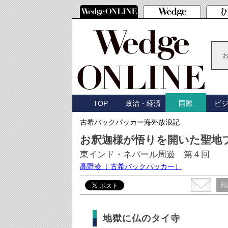
TOP
政治・経済
ビ
国際
古希バックパッカー海外放浪記
お釈迦様が悟りを開いた聖地
東インド・ネパール周遊 第４回
高野凌
（ 古希バックパッカー）
印
地獄に仏のタイ寺