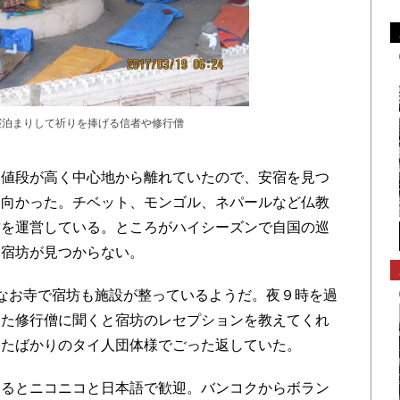
寝泊まりして祈りを捧げる信者や修行僧
値段が高く中心地から離れていたので、安宿を見つ
に向かった。チベット、モンゴル、ネパールなど仏教
坊を運営している。ところがハイシーズンで自国の巡
る宿坊が見つからない。
なお寺で宿坊も施設が整っているようだ。夜９時を過
った修行僧に聞くと宿坊のレセプションを教えてくれ
したばかりのタイ人団体様でごった返していた。
るとニコニコと日本語で歓迎。バンコクからボラン