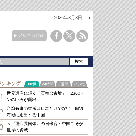
2026年8月8日(土)
メルマガ登録
ランキング
1時間
24時間
1週間
いいね
世界遺産に輝く「石舞台古墳」 2300ト
1
ンの巨石が露出…
台湾有事の脅威は日本だけでない…周辺
2
海域に進出する中国…
＜〝運命共同体〟の日米台＞中国こそが
3
世界の脅威....…