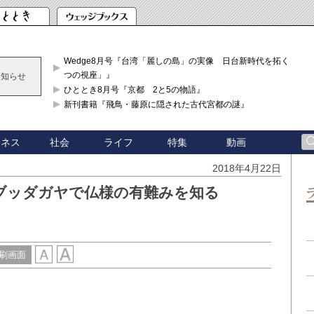
Wedge8月号『台湾「麗しの島」の実像 日台新時代を拓く「3
つの視座」』
お知らせ
ひととき8月号『京都 2と5の物語』
新刊書籍『飛鳥・藤原に隠された古代宮都の謎』
ジネス
社会
ライフ
特集
動画
2018年4月22日
ブッダガヤで仏様の有難みを知る
刷画面