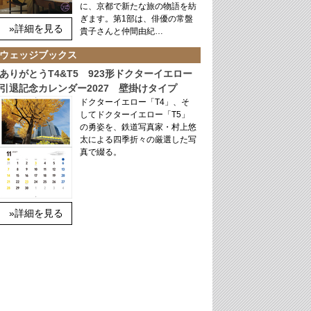
に、京都で新たな旅の物語を紡
ぎます。第1部は、俳優の常盤
»詳細を見る
貴子さんと仲間由紀…
ウェッジブックス
ありがとうT4&T5 923形ドクターイエロー
引退記念カレンダー2027 壁掛けタイプ
ドクターイエロー「T4」、そ
してドクターイエロー「T5」
の勇姿を、鉄道写真家・村上悠
太による四季折々の厳選した写
真で綴る。
»詳細を見る