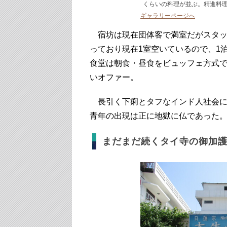
くらいの料理が並ぶ。精進料
ギャラリーページへ
宿坊は現在団体客で満室だがスタッ
っており現在1室空いているので、1
食堂は朝食・昼食をビュッフェ方式
いオファー。
長引く下痢とタフなインド人社会に
青年の出現は正に地獄に仏であった
まだまだ続くタイ寺の御加