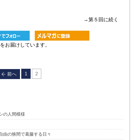
→第５回に続く
をお届けしています。
1
2
前へ
シの人間模様
自由の狭間で葛藤する日々