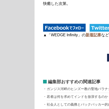
快癒した次第。
▲「WEDGE Infinity」の
新着記事
など
編集部おすすめの関連記事
ガンジス河畔のヒンズー教の聖地バラナ
若者は何を求めてインドを放浪するのか
社会人としての義務とバックパッカー的