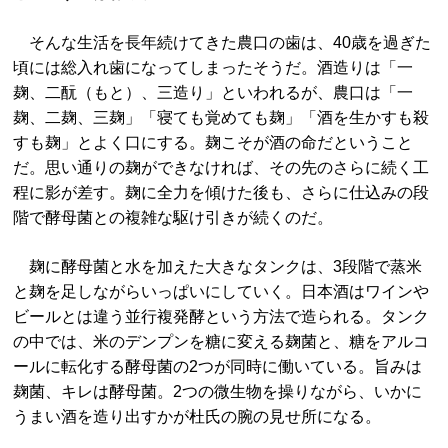
そんな生活を長年続けてきた農口の歯は、40歳を過ぎた
頃には総入れ歯になってしまったそうだ。酒造りは「一
麹、二酛（もと）、三造り」といわれるが、農口は「一
麹、二麹、三麹」「寝ても覚めても麹」「酒を生かすも殺
すも麹」とよく口にする。麹こそが酒の命だということ
だ。思い通りの麹ができなければ、その先のさらに続く工
程に影が差す。麹に全力を傾けた後も、さらに仕込みの段
階で酵母菌との複雑な駆け引きが続くのだ。
麹に酵母菌と水を加えた大きなタンクは、3段階で蒸米
と麹を足しながらいっぱいにしていく。日本酒はワインや
ビールとは違う並行複発酵という方法で造られる。タンク
の中では、米のデンプンを糖に変える麹菌と、糖をアルコ
ールに転化する酵母菌の2つが同時に働いている。旨みは
麹菌、キレは酵母菌。2つの微生物を操りながら、いかに
うまい酒を造り出すかが杜氏の腕の見せ所になる。