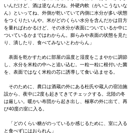
いんだけど、酒は逆なんだね。外硬内軟（がいこうないな
ん）といってね、外側が乾いていて内側に水分が多い状態
をつくりたいんや。米がどのくらい水分を含んだかは目方
を量ればわかるけど、その水分が表面についているか中に
ついているかまではわからん。膨らみや表面の状態を見た
り、潰したり、食べてみないとわからん」
表面を乾かすために部屋の温度と湿度をこまやかに調節
し、水分を米粒の中へと追い込む。一粒一粒に根付いた菌
を、表面ではなく米粒の芯に誘導して食い込ませる。
そのために、農口は酒蔵の外にある杜氏や蔵人の宿泊施
設から、夜中に2度も起きてきてチェックする。北陸の冬
は厳しい。暖かい布団から起き出し、極寒の外に出て、再
び40度の室に入る。
「どのくらい糖がのっているか感じるために、室に入る
と食べずにはおられん」