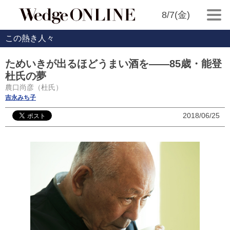
8/7(金)
この熱き人々
ためいきが出るほどうまい酒を――85歳・能登
杜氏の夢
農口尚彦（杜氏）
吉永みち子
2018/06/25