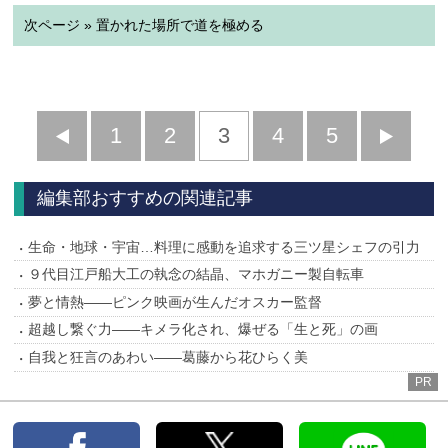
次ページ » 置かれた場所で道を極める
前
1
2
3
4
5
へ
へ
編集部おすすめの関連記事
生命・地球・宇宙…料理に感動を追求する三ツ星シェフの引力
９代目江戸船大工の執念の結晶、マホガニー製自転車
夢と情熱――ピンク映画が生んだオスカー監督
超越し繋ぐ力――キメラ化され、爆ぜる「生と死」の画
自我と狂言のあわい――葛藤から花ひらく美
PR