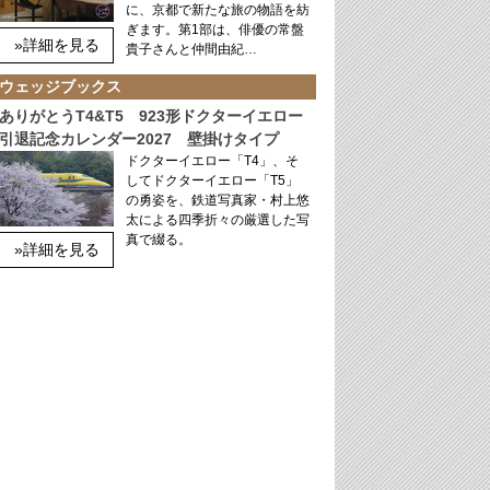
に、京都で新たな旅の物語を紡
ぎます。第1部は、俳優の常盤
»詳細を見る
貴子さんと仲間由紀…
ウェッジブックス
ありがとうT4&T5 923形ドクターイエロー
引退記念カレンダー2027 壁掛けタイプ
ドクターイエロー「T4」、そ
してドクターイエロー「T5」
の勇姿を、鉄道写真家・村上悠
太による四季折々の厳選した写
真で綴る。
»詳細を見る