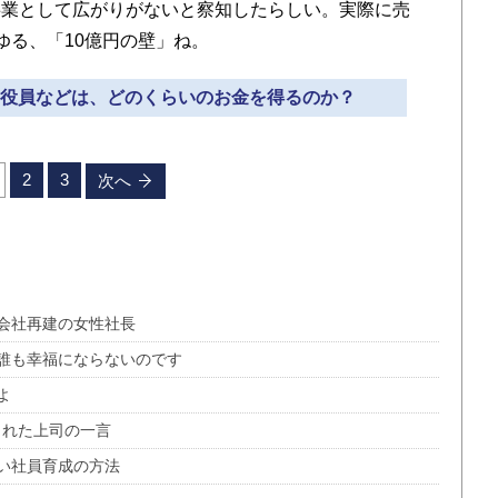
事業として広がりがないと察知したらしい。実際に売
ゆる、「10億円の壁」ね。
者や役員などは、どのくらいのお金を得るのか？
2
3
次へ
会社再建の女性社長
誰も幸福にならないのです
よ
くれた上司の一言
い社員育成の方法