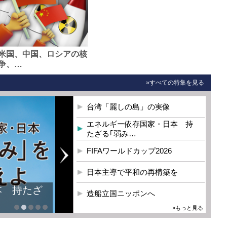
米国、中国、ロシアの核
争、…
»すべての特集を見る
台湾「麗しの島」の実像
エネルギー依存国家・日本 持
たざる｢弱み…
FIFAワールドカップ2026
日本主導で平和の再構築を
本 持たざ
造船立国ニッポンへ
»もっと見る