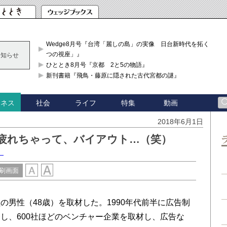
Wedge8月号『台湾「麗しの島」の実像 日台新時代を拓く「3
つの視座」』
お知らせ
ひととき8月号『京都 2と5の物語』
新刊書籍『飛鳥・藤原に隠された古代宮都の謎』
社会
ライフ
特集
動画
ジネス
2018年6月1日
疲れちゃって、バイアウト…（笑）
）
刷画面
男性（48歳）を取材した。1990年代前半に広告制
し、600社ほどのベンチャー企業を取材し、広告な