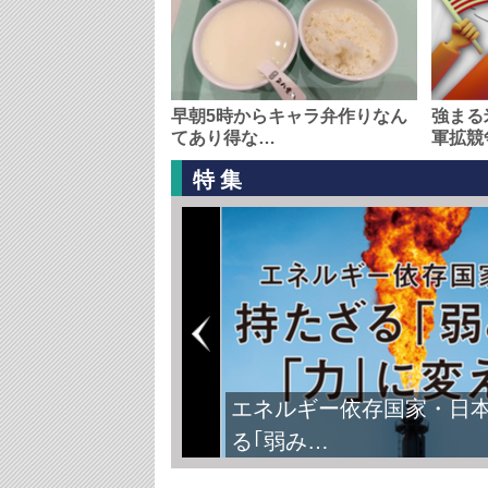
早朝5時からキャラ弁作りなん
強まる
てあり得な…
軍拡競
特集
エネルギー依存国家・日
る｢弱み…