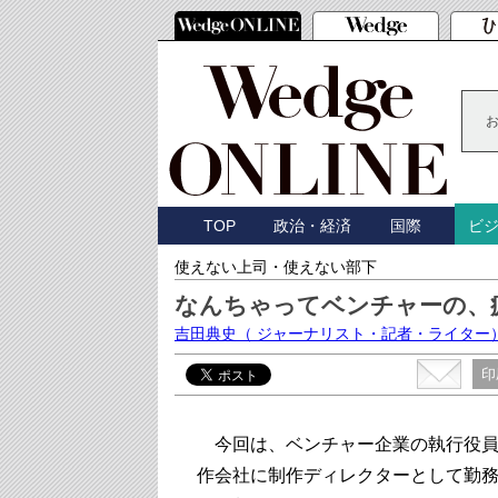
TOP
政治・経済
国際
ビ
使えない上司・使えない部下
なんちゃってベンチャーの、
吉田典史
（ ジャーナリスト・記者・ライター
印
今回は、ベンチャー企業の執行役員の
作会社に制作ディレクターとして勤務