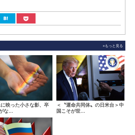
»もっと見る
像に映った小さな影、卒
＜〝運命共同体〟の日米台＞中
がな…
国こそが世…