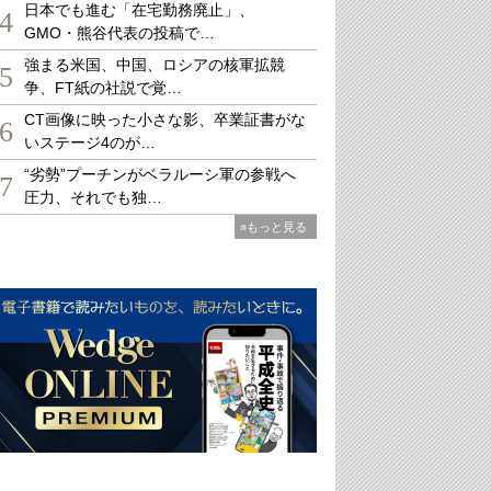
日本でも進む「在宅勤務廃止」、
4
GMO・熊谷代表の投稿で…
強まる米国、中国、ロシアの核軍拡競
5
争、FT紙の社説で覚…
CT画像に映った小さな影、卒業証書がな
6
いステージ4のが…
“劣勢”プーチンがベラルーシ軍の参戦へ
7
圧力、それでも独…
»もっと見る