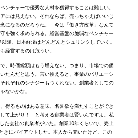
ベンチャーで優秀な人材を獲得することは難しい。
リアには見えない。それならば、売っちゃえばいいじ
信念になるのだろうね。 今は「働き方改革」なんて
順守を強く求められる。経営基盤の脆弱なベンチャー
0年以降、日本経済はどんどんとシュリンクしていく。
でも経営するのは危うい。
で、時価総額はもう増えない、つまり、市場での価
ていたんだと思う。言い換えると、事業のバリエーシ
、それぞれのシナジーもつくれない。創業者としての
じゃないかな。
、得るものはある意味、名誉欲を満たすことができ
トして上がり！ と考える創業者は賢いんですよ。私
化した会社の創業者がいた。創業10年くらいで、売上
のときにバイアウトした。本人から聞いたけど、この