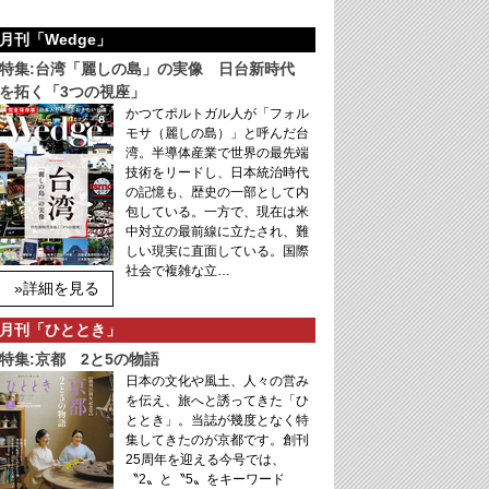
月刊「Wedge」
特集:台湾「麗しの島」の実像 日台新時代
を拓く「3つの視座」
かつてポルトガル人が「フォル
モサ（麗しの島）」と呼んだ台
湾。半導体産業で世界の最先端
技術をリードし、日本統治時代
の記憶も、歴史の一部として内
包している。一方で、現在は米
中対立の最前線に立たされ、難
しい現実に直面している。国際
社会で複雑な立…
»詳細を見る
月刊「ひととき」
特集:京都 2と5の物語
日本の文化や風土、人々の営み
を伝え、旅へと誘ってきた「ひ
ととき」。当誌が幾度となく特
集してきたのが京都です。創刊
25周年を迎える今号では、
〝2〟と〝5〟をキーワード