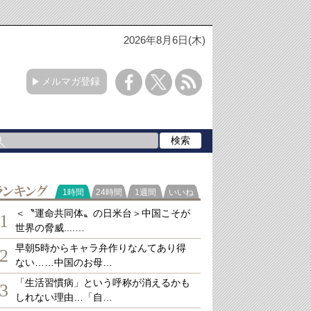
2026年8月6日(木)
メルマガ登録
ランキング
1時間
24時間
1週間
いいね
＜〝運命共同体〟の日米台＞中国こそが
1
世界の脅威....…
早朝5時からキャラ弁作りなんてあり得
2
ない……中国のお母…
「生活習慣病」という呼称が消えるかも
3
しれない理由…「自…