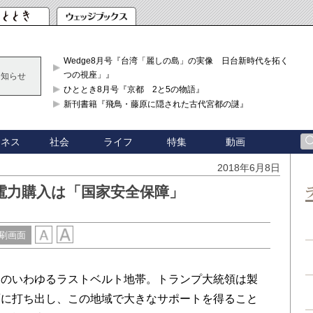
Wedge8月号『台湾「麗しの島」の実像 日台新時代を拓く「3
つの視座」』
お知らせ
ひととき8月号『京都 2と5の物語』
新刊書籍『飛鳥・藤原に隠された古代宮都の謎』
ジネス
社会
ライフ
特集
動画
2018年6月8日
電力購入は「国家安全保障」
刷画面
のいわゆるラストベルト地帯。トランプ大統領は製
面に打ち出し、この地域で大きなサポートを得ること