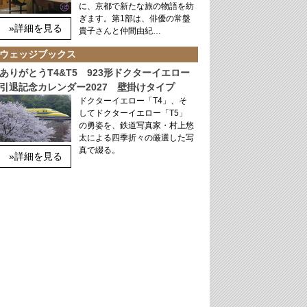
に、京都で新たな旅の物語を紡
ぎます。第1部は、俳優の常盤
»詳細を見る
貴子さんと仲間由紀…
ウェッジブックス
ありがとうT4&T5 923形ドクターイエロー
引退記念カレンダー2027 壁掛けタイプ
ドクターイエロー「T4」、そ
してドクターイエロー「T5」
の勇姿を、鉄道写真家・村上悠
太による四季折々の厳選した写
真で綴る。
»詳細を見る