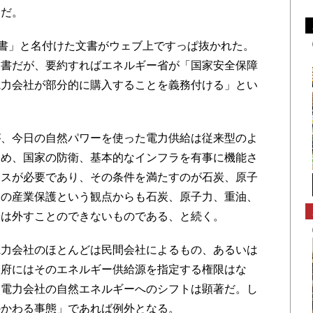
ーだ。
書」と名付けた文書がウェブ上ですっぱ抜かれた。
というこの文書だが、要約すればエネルギー省が「国家安全保障
電力会社が部分的に購入することを義務付ける」とい
、今日の自然パワーを使った電力供給は従来型のよ
ため、国家の防衛、基本的なインフラを有事に機能さ
ースが必要であり、その条件を満たすのが石炭、原子
国の産業保護という観点からも石炭、原子力、重油、
給は外すことのできないものである、と続く。
力会社のほとんどは民間会社によるもの、あるいは
政府にはそのエネルギー供給源を指定する権限はな
は電力会社の自然エネルギーへのシフトは顕著だ。し
かかわる事態」であれば例外となる。