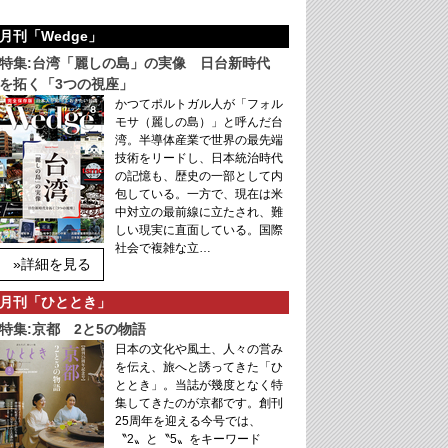
月刊「Wedge」
特集:台湾「麗しの島」の実像 日台新時代
を拓く「3つの視座」
かつてポルトガル人が「フォル
モサ（麗しの島）」と呼んだ台
湾。半導体産業で世界の最先端
技術をリードし、日本統治時代
の記憶も、歴史の一部として内
包している。一方で、現在は米
中対立の最前線に立たされ、難
しい現実に直面している。国際
社会で複雑な立…
»詳細を見る
月刊「ひととき」
特集:京都 2と5の物語
日本の文化や風土、人々の営み
を伝え、旅へと誘ってきた「ひ
ととき」。当誌が幾度となく特
集してきたのが京都です。創刊
25周年を迎える今号では、
〝2〟と〝5〟をキーワード