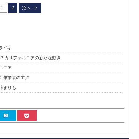
1
2
次へ
ライキ
に？カリフォルニアの新たな動き
ルニア
ク創業者の主張
締まりも