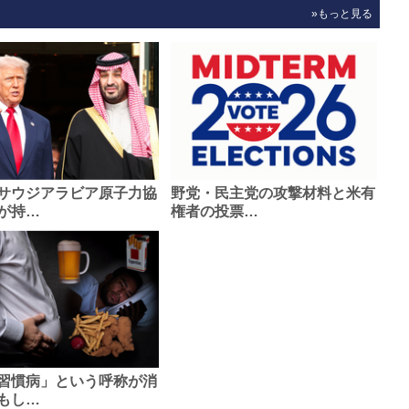
»もっと見る
サウジアラビア原子力協
野党・民主党の攻撃材料と米有
が持…
権者の投票…
習慣病」という呼称が消
もし…