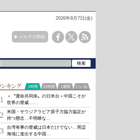
2026年8月7日(金)
メルマガ登録
ランキング
1時間
24時間
1週間
いいね
＜〝運命共同体〟の日米台＞中国こそが
1
世界の脅威....…
米国・サウジアラビア原子力協力協定が
2
持つ懸念…不明瞭な…
台湾有事の脅威は日本だけでない…周辺
3
海域に進出する中国…