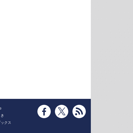
e
とき
ブックス