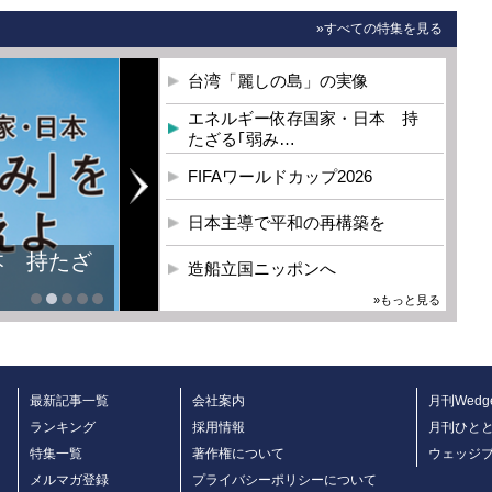
»すべての特集を見る
台湾「麗しの島」の実像
エネルギー依存国家・日本 持
たざる｢弱み…
FIFAワールドカップ2026
日本主導で平和の再構築を
本 持たざ
造船立国ニッポンへ
»もっと見る
最新記事一覧
会社案内
月刊Wedg
ランキング
採用情報
月刊ひと
特集一覧
著作権について
ウェッジ
メルマガ登録
プライバシーポリシーについて