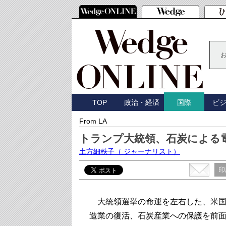
TOP
政治・経済
ビ
国際
From LA
トランプ大統領、石炭による
土方細秩子
（ ジャーナリスト）
印
大統領選挙の命運を左右した、米国
造業の復活、石炭産業への保護を前