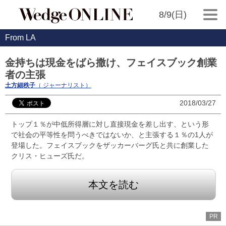
8/9(日)
From LA
金持ちは現金をばら撒け、フェイスブック創業
者の主張
土方細秩子
（ ジャーナリスト）
2018/03/27
トップ１％が中低所得層に対し直接現金を差し出す、という形
で社会の平等性を問うべきではないか、と主張する１％の1人が
登場した。フェイスブックをザッカーバーグ氏と共に創業した
クリス・ヒューズ氏だ。
本文を読む
PR