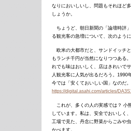
なりにおいしいし、問題もそれほど
しょうか。
ちょうど、朝日新聞の「論壇時評」で
る観光客の急増について、次のよう
欧米の大都市だと、サンドイッチと
もランチ千円が当然になりつつある。
れでも味はおいしく、店はきれいで
人観光客に人気が出るだろう。199
今では「安くておいしい国」なのだ
https://digital.asahi.com/articles/DA
これが、多くの人の実感では？ 小
しています。私は、安全でおいしく
工場で見た、丹念に野菜からごみや
かべます。