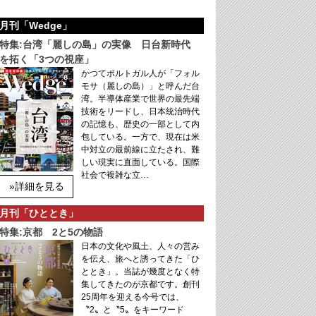
月刊「Wedge」
特集:台湾「麗しの島」の実像 日台新時代
を拓く「3つの視座」
かつてポルトガル人が「フォル
モサ（麗しの島）」と呼んだ台
湾。半導体産業で世界の最先端
技術をリードし、日本統治時代
の記憶も、歴史の一部として内
包している。一方で、現在は米
中対立の最前線に立たされ、難
しい現実に直面している。国際
社会で複雑な立…
»詳細を見る
月刊「ひととき」
特集:京都 2と5の物語
日本の文化や風土、人々の営み
を伝え、旅へと誘ってきた「ひ
ととき」。当誌が幾度となく特
集してきたのが京都です。創刊
25周年を迎える今号では、
〝2〟と〝5〟をキーワード