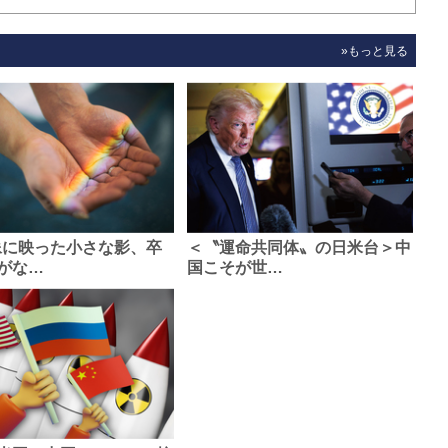
»もっと見る
像に映った小さな影、卒
＜〝運命共同体〟の日米台＞中
がな…
国こそが世…