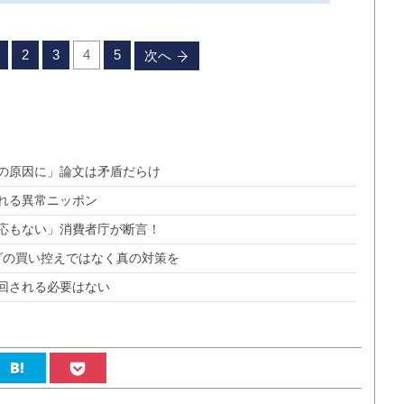
2
3
4
5
次へ
の原因に」論文は矛盾だらけ
れる異常ニッポン
応もない」消費者庁が断言！
ダの買い控えではなく真の対策を
り回される必要はない