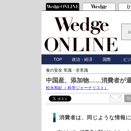
TOP
政治・経済
国際
ビ
食の安全 常識・非常識
中国産、添加物……消費者が
松永和紀
（ 科学ジャーナリスト）
印
消費者は、同じような情報