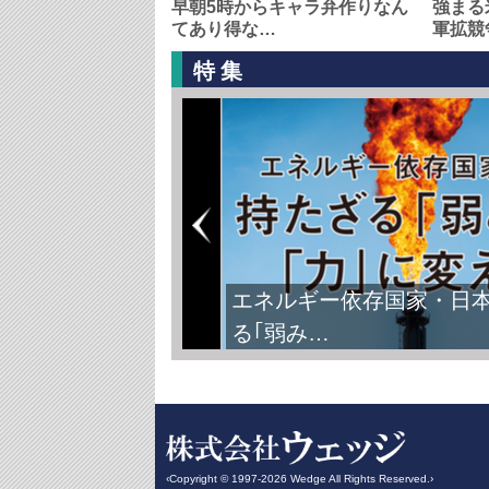
早朝5時からキャラ弁作りなん
強まる
てあり得な…
軍拡競
特集
エネルギー依存国家・日
る｢弱み…
‹Copyright © 1997-2026 Wedge All Rights Reserved.›