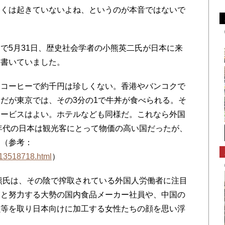
多くは起きていないよね、というのが本音ではないで
5月31日、歴史社会学者の小熊英二氏が日本に来
に書いていました。
コーヒーで約千円は珍しくない。香港やバンコクで
だが東京では、その3分の1で牛丼が食べられる。そ
サービスはよい。ホテルなども同様だ。これなら外国
0年代の日本は観光客にとって物価の高い国だったが、
。（参考：
3S13518718.html
）
熊氏は、その陰で搾取されている外国人労働者に注目
、と努力する大勢の国内食品メーカー社員や、中国の
虫等を取り日本向けに加工する女性たちの顔を思い浮