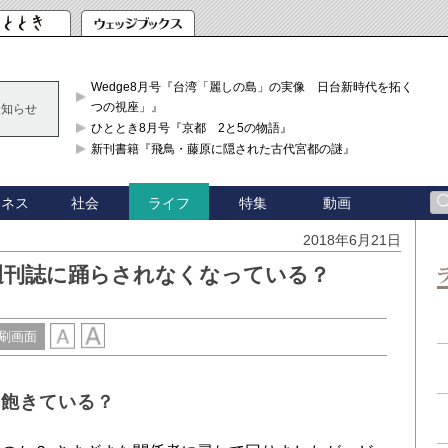
Wedge8月号『台湾「麗しの島」の実像 日台新時代を拓く「3
つの視座」』
お知らせ
ひととき8月号『京都 2と5の物語』
新刊書籍『飛鳥・藤原に隠された古代宮都の謎』
ジネス
社会
特集
動画
ライフ
2018年6月21日
週刊誌に踊らされなくなっている？
刷画面
に飽きている？