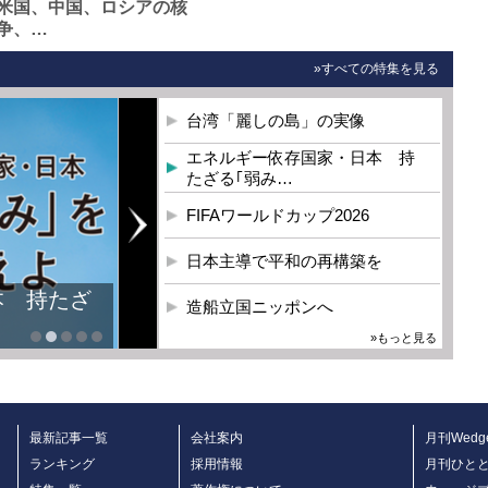
米国、中国、ロシアの核
争、…
»すべての特集を見る
台湾「麗しの島」の実像
エネルギー依存国家・日本 持
たざる｢弱み…
FIFAワールドカップ2026
日本主導で平和の再構築を
本 持たざ
造船立国ニッポンへ
»もっと見る
最新記事一覧
会社案内
月刊Wedg
ランキング
採用情報
月刊ひと