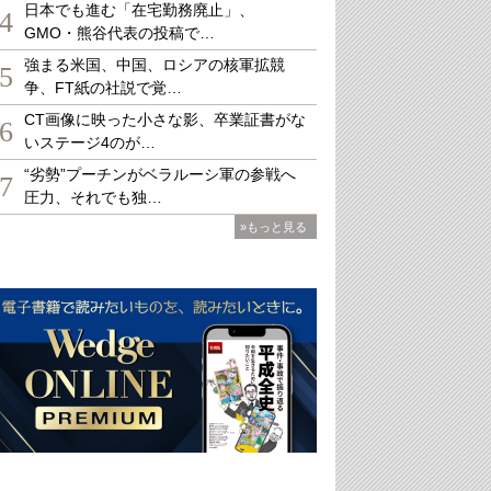
日本でも進む「在宅勤務廃止」、
4
GMO・熊谷代表の投稿で…
強まる米国、中国、ロシアの核軍拡競
5
争、FT紙の社説で覚…
CT画像に映った小さな影、卒業証書がな
6
いステージ4のが…
“劣勢”プーチンがベラルーシ軍の参戦へ
7
圧力、それでも独…
»もっと見る