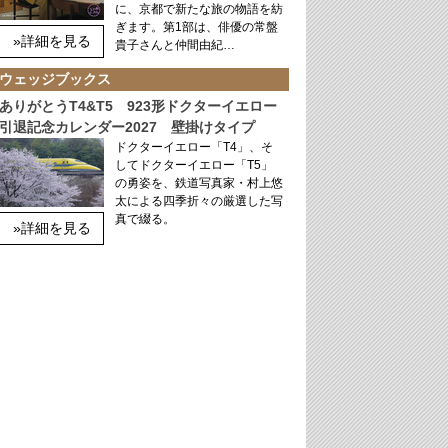
に、京都で新たな旅の物語を紡
ぎます。第1部は、俳優の常盤
»詳細を見る
貴子さんと仲間由紀…
ウェッジブックス
ありがとうT4&T5 923形ドクターイエロー
引退記念カレンダー2027 壁掛けタイプ
ドクターイエロー「T4」、そ
してドクターイエロー「T5」
の勇姿を、鉄道写真家・村上悠
太による四季折々の厳選した写
真で綴る。
»詳細を見る