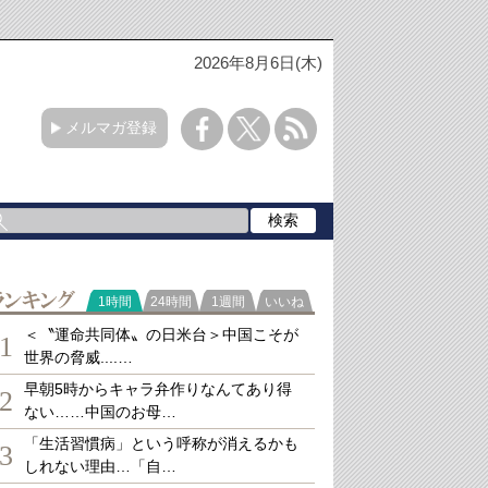
2026年8月6日(木)
メルマガ登録
ランキング
1時間
24時間
1週間
いいね
＜〝運命共同体〟の日米台＞中国こそが
1
世界の脅威....…
早朝5時からキャラ弁作りなんてあり得
2
ない……中国のお母…
「生活習慣病」という呼称が消えるかも
3
しれない理由…「自…