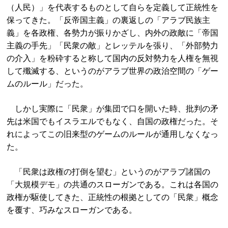
（人民）」を代表するものとして自らを定義して正統性を
保ってきた。「反帝国主義」の裏返しの「アラブ民族主
義」を各政権、各勢力が振りかざし、内外の政敵に「帝国
主義の手先」「民衆の敵」とレッテルを張り、「外部勢力
の介入」を粉砕すると称して国内の反対勢力を人権を無視
して殲滅する、というのがアラブ世界の政治空間の「ゲー
ムのルール」だった。
しかし実際に「民衆」が集団で口を開いた時、批判の矛
先は米国でもイスラエルでもなく、自国の政権だった。そ
れによってこの旧来型のゲームのルールが通用しなくなっ
た。
「民衆は政権の打倒を望む」というのがアラブ諸国の
「大規模デモ」の共通のスローガンである。これは各国の
政権が駆使してきた、正統性の根拠としての「民衆」概念
を覆す、巧みなスローガンである。