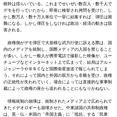
根幹は揺らいでいる。これまでせいぜい数百人・数千人で
デモを行っていたから、即座に検挙され拷問を受けた。し
かし数万人・数十万人単位で一挙に結集すれば、弾圧は困
難になる。しかし弾圧をしなければ政治・経済の動きは阻
害される。
政権側がデモ弾圧で大規模な武力行使に訴える際は、国
内のメディアを統制し、国際メディアの入国を禁じること
が多い。しかし一般人が携帯電話で撮影した映像が、ユー
チューブなどインターネット上で広まって、結局はアル＝
ジャジーラやＢＢＣなど国際衛星放送で報じられてしま
う。それによって国内と外国の双方から非難を受け、政権
の正統性が失われていく。場合によっては直接的な軍事制
裁によって政権の座から追われることにもなりかねない。
情報統制の崩壊は、統制されたメディア上で広められて
きたイデオロギーも崩壊させた。中東諸国の共和制政権
は、英・仏・米国の「帝国主義」に「抵抗」する「民衆