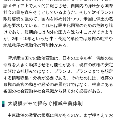
語メディア上で大々的に報じさせ、自国内の弾圧から国際
社会の目を逸らそうとしているようだ。そして対イランの
敵対姿勢を強めて、国内を締め付けつつ、米国に弾圧の黙
認を要求している。これらは民主化回避のための危険な賭
けであり、短期的には内外の圧力を逸らすことができよう
が、2年－10年といった 中・長期的単位では政権の動揺や
地域秩序の流動化の可能性がある。
湾岸産油国での政治変動は、日本のエネルギー供給の生
命線を大きく動揺させる可能性があり、現在の政権の安定
に賭ける神頼みではなく、プランＢ、プランＣまでを想定
する情報収集・分析が必要である。そのためには、既存の
政権の高官の動きや経済の表層だけではなく、根底にある
各国の社会変動や社会意識から見ておく必要がある。
大規模デモで揺らぐ権威主義体制
中東政治の激変の根底に何があるのか。まず押さえてお