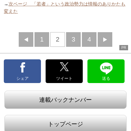
→
次ページ 「若者」という政治勢力は情報のありかたも
変えた
前
1
2
3
4
次
PR
へ
へ
シェア
ツイート
送る
連載バックナンバー
トップページ