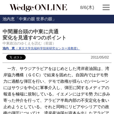
8/6(木)
池内恵「中東の眼 世界の眼」
中間層台頭の中東に共通
変化を見通す4つのポイント
中東政治のゆくえを読む（前篇）
池内 恵
（ 東京大学先端科学技術研究センター准教授）
2011/05/02
一方、サウジアラビアをはじめとした湾岸産油国は、湾
岸協力機構（ＧＣC）で結束を固めた。自国内ではデモ勢
力に過酷な弾圧を行い、デモで政権が揺らいだバーレーン
にはサウジを中心に軍事介入し、弾圧に関するメディアの
報道を極端に規制している。イエメンにはデモ勢 力に歩み
寄った仲介を行って、アラビア半島内部の不安定化を食い
止めようとしている。それと同時にリビアやシリアでの政
権の弾圧については、湾岸産油国が資本を出したアラビア