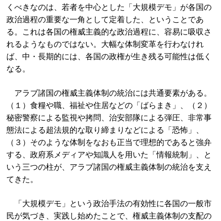
くべきなのは、若者を中心とした「大規模デモ」が各国の
政治過程の重要な一角として定着した、ということであ
る。これは各国の権威主義的な政治過程に、容易に吸収さ
れるようなものではない。大幅な体制変革を行わなけれ
ば、中・長期的には、各国の政権が生き残る可能性は低く
なる。
アラブ諸国の権威主義体制の統治には共通要素がある。
（１）食糧や職、福祉や住居などの「ばらまき」、（２）
秘密警察による監視や拷問、治安部隊による弾圧、非常事
態法による超法規的な取り締まりなどによる「恐怖」、
（３）そのような体制をなおも正当で理想的であると強弁
する、政府系メディアや知識人を用いた「情報統制」、と
いう三つの柱が、アラブ諸国の権威主義体制の統治を支え
てきた。
「大規模デモ」という政治手法の有効性に各国の一般市
民が気づき、実践し始めたことで、権威主義体制の支配の