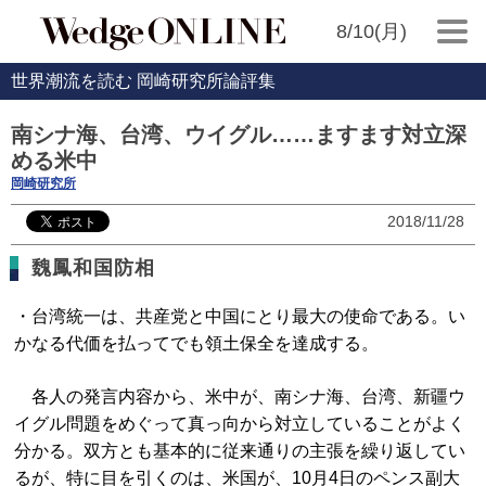
8/10(月)
世界潮流を読む 岡崎研究所論評集
南シナ海、台湾、ウイグル……ますます対立深
める米中
岡崎研究所
2018/11/28
魏鳳和国防相
・台湾統一は、共産党と中国にとり最大の使命である。い
かなる代価を払ってでも領土保全を達成する。
各人の発言内容から、米中が、南シナ海、台湾、新疆ウ
イグル問題をめぐって真っ向から対立していることがよく
分かる。双方とも基本的に従来通りの主張を繰り返してい
るが、特に目を引くのは、米国が、10月4日のペンス副大