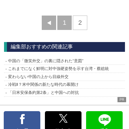
前
1
2
へ
編集部おすすめの関連記事
中国の「微笑外交」の裏に隠された“意図”
これまでになく鮮明に対中強硬姿勢を示す台湾・蔡総統
変わらない中国の上から目線外交
冷戦Ⅱ？米中関係の新たな時代の幕開け
「日米安保条約第2条」と中国への対抗
PR