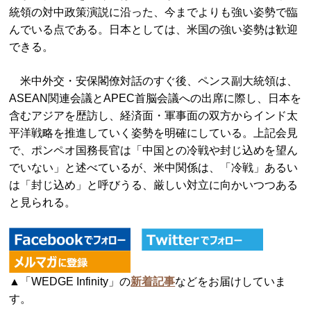
統領の対中政策演説に沿った、今までよりも強い姿勢で臨
んでいる点である。日本としては、米国の強い姿勢は歓迎
できる。
米中外交・安保閣僚対話のすぐ後、ペンス副大統領は、
ASEAN関連会議とAPEC首脳会議への出席に際し、日本を
含むアジアを歴訪し、経済面・軍事面の双方からインド太
平洋戦略を推進していく姿勢を明確にしている。上記会見
で、ポンペオ国務長官は「中国との冷戦や封じ込めを望ん
でいない」と述べているが、米中関係は、「冷戦」あるい
は「封じ込め」と呼びうる、厳しい対立に向かいつつある
と見られる。
▲「WEDGE Infinity」の
新着記事
などをお届けしていま
す。