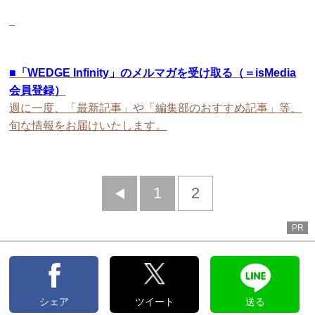
■
「WEDGE Infinity」のメルマガを受け取る（＝isMedia
会員登録）
週に一度、「最新記事」や「編集部のおすすめ記事」等、
旬な情報をお届けいたします。
前
1
2
へ
PR
シェア
ツイート
送る