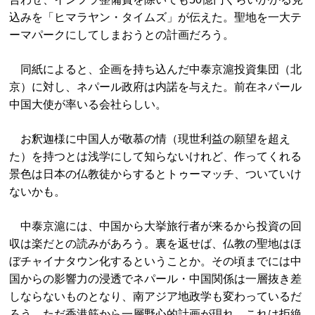
込みを「ヒマラヤン・タイムズ」が伝えた。聖地を一大テ
ーマパークにしてしまおうとの計画だろう。
同紙によると、企画を持ち込んだ中泰京滬投資集団（北
京）に対し、ネパール政府は内諾を与えた。前在ネパール
中国大使が率いる会社らしい。
お釈迦様に中国人が敬慕の情（現世利益の願望を超え
た）を持つとは浅学にして知らないけれど、作ってくれる
景色は日本の仏教徒からするとトゥーマッチ、ついていけ
ないかも。
中泰京滬には、中国から大挙旅行者が来るから投資の回
収は楽だとの読みがあろう。裏を返せば、仏教の聖地はほ
ぼチャイナタウン化するということか。その頃までには中
国からの影響力の浸透でネパール・中国関係は一層抜き差
しならないものとなり、南アジア地政学も変わっているだ
ろう。ただ香港筋から一層野心的計画が現れ、これは拒絶