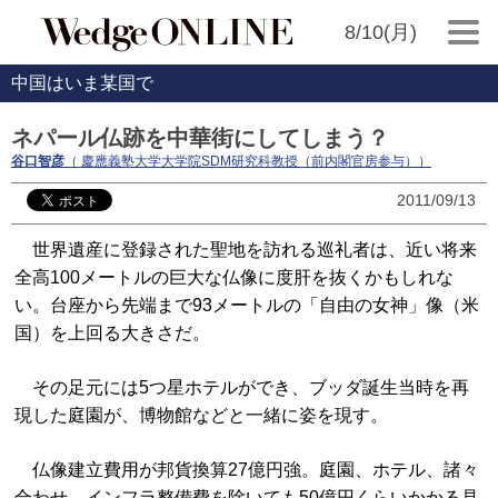
8/10(月)
中国はいま某国で
ネパール仏跡を中華街にしてしまう？
谷口智彦
（ 慶應義塾大学大学院SDM研究科教授（前内閣官房参与））
2011/09/13
世界遺産に登録された聖地を訪れる巡礼者は、近い将来
全高100メートルの巨大な仏像に度肝を抜くかもしれな
い。台座から先端まで93メートルの「自由の女神」像（米
国）を上回る大きさだ。
その足元には5つ星ホテルができ、ブッダ誕生当時を再
現した庭園が、博物館などと一緒に姿を現す。
仏像建立費用が邦貨換算27億円強。庭園、ホテル、諸々
合わせ、インフラ整備費を除いても50億円くらいかかる見