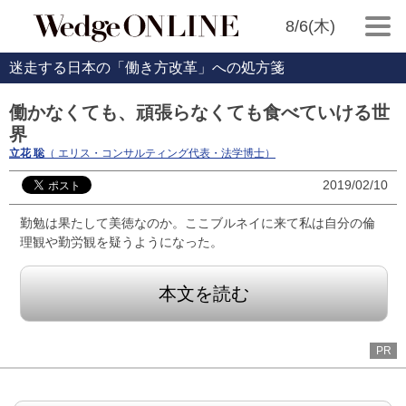
8/6(木)
迷走する日本の「働き方改革」への処方箋
働かなくても、頑張らなくても食べていける世
界
立花 聡
（ エリス・コンサルティング代表・法学博士）
2019/02/10
勤勉は果たして美徳なのか。ここブルネイに来て私は自分の倫
理観や勤労観を疑うようになった。
本文を読む
PR