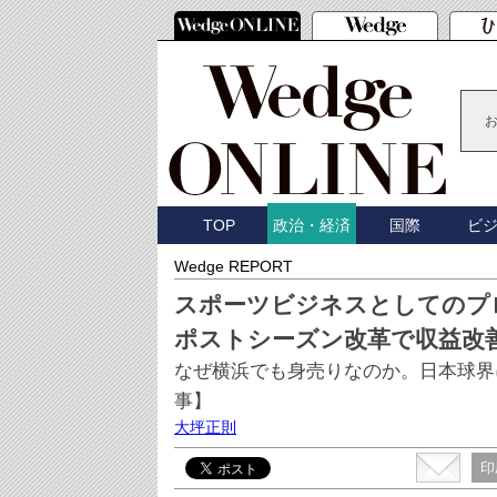
TOP
国際
ビ
政治・経済
Wedge REPORT
スポーツビジネスとしてのプ
ポストシーズン改革で収益改
なぜ横浜でも身売りなのか。日本球界に
事】
大坪正則
印