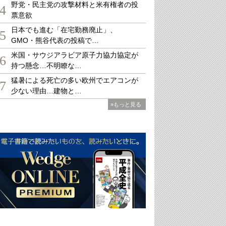
野党・民主党の攻撃材料と米有権者の投
4
票意欲
日本でも進む「在宅勤務廃止」、
5
GMO・熊谷代表の投稿で…
米国・サウジアラビア原子力協力協定が
6
持つ懸念…不明瞭な…
猛暑による死亡の多い欧州でエアコンが
7
少ない理由…建物と…
»もっと見る