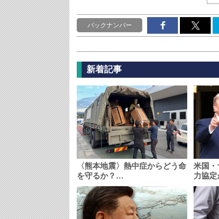
バックナンバー
新着記事
〈熊本地震〉熱中症からどう命
米国・
を守るか？…
力協定