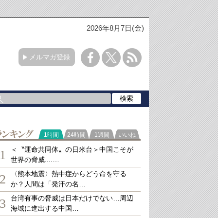
2026年8月7日(金)
メルマガ登録
ランキング
1時間
24時間
1週間
いいね
＜〝運命共同体〟の日米台＞中国こそが
1
世界の脅威....…
〈熊本地震〉熱中症からどう命を守る
2
か？人間は「発汗の名…
台湾有事の脅威は日本だけでない…周辺
3
海域に進出する中国…