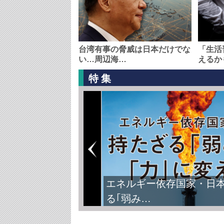
台湾有事の脅威は日本だけでな
「生活
い…周辺海…
えるか
特集
エネルギー依存国家・日
る｢弱み…