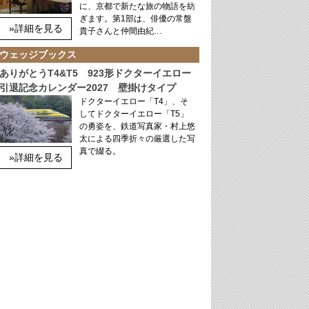
に、京都で新たな旅の物語を紡
ぎます。第1部は、俳優の常盤
»詳細を見る
貴子さんと仲間由紀…
ウェッジブックス
ありがとうT4&T5 923形ドクターイエロー
引退記念カレンダー2027 壁掛けタイプ
ドクターイエロー「T4」、そ
してドクターイエロー「T5」
の勇姿を、鉄道写真家・村上悠
太による四季折々の厳選した写
真で綴る。
»詳細を見る