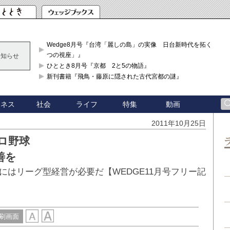
Wedge8月号『台湾「麗しの島」の実像 日台新時代を拓く「3
つの視座」』
お知らせ
ひととき8月号『京都 2と5の物語』
新刊書籍『飛鳥・藤原に隠された古代宮都の謎』
ジネス
社会
ライフ
特集
動画
2011年10月25日
ロ野球
善を
はリーグ型経営が必要だ【WEDGE11月号フリー記
刷画面