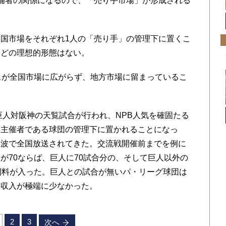
補者の関係になるので、「売り手市場」が形成される
国市場をそれぞれ1人の「売り手」の管理下に置くこ
ほどの理想的形態はない。
スが全国市場に広がらず、地方市場に留まっているこ
巨人対阪神の天覧試合が行われ、NPB人気を確固たる
合主催者である球団の管理下に置かれることになっ
上波で全国放送されてきた。交流戦開催前までを例に
が70ならば、巨人に70試合分の、そして巨人以外の
利料が入った。巨人との試合が無いパ・リーグ球団は
料収入が極端に少なかった。
2
3
次へ