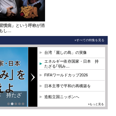
習慣病」という呼称が消
もし…
»すべての特集を見る
台湾「麗しの島」の実像
エネルギー依存国家・日本 持
たざる｢弱み…
FIFAワールドカップ2026
日本主導で平和の再構築を
本 持たざ
造船立国ニッポンへ
»もっと見る