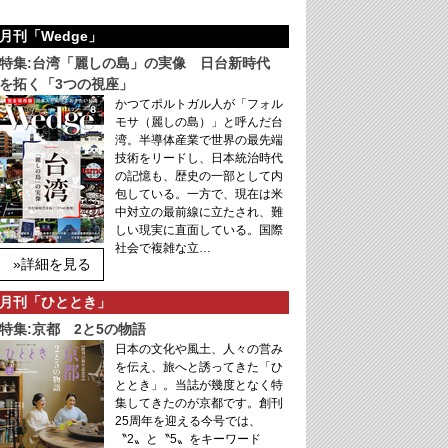
月刊「Wedge」
特集:台湾「麗しの島」の実像 日台新時代
を拓く「3つの視座」
かつてポルトガル人が「フォル
モサ（麗しの島）」と呼んだ台
湾。半導体産業で世界の最先端
技術をリードし、日本統治時代
の記憶も、歴史の一部として内
包している。一方で、現在は米
中対立の最前線に立たされ、難
しい現実に直面している。国際
社会で複雑な立…
»詳細を見る
月刊「ひととき」
特集:京都 2と5の物語
日本の文化や風土、人々の営み
を伝え、旅へと誘ってきた「ひ
ととき」。当誌が幾度となく特
集してきたのが京都です。創刊
25周年を迎える今号では、
〝2〟と〝5〟をキーワード