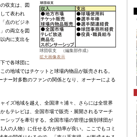
の収支は、図
として表われ
ち「点のビジネ
ス」の両立を図
囲以内に支出を
球団収支 （編集部作成）
拡大画像表示
下で各球団に
、この地域ではチケットと球場内物品が販売される。
ーナー対多数のファンの関係となり、オーナーによる
ャイズ地域を越え、全国津々浦々、さらには全世界
しかもテレビは、全国市場で販売・展開されるマーチ
サーシップを牽引する。全国市場の管理は個別球団が
1人の人物）に任せる方が効率が良い。ここでもコミ