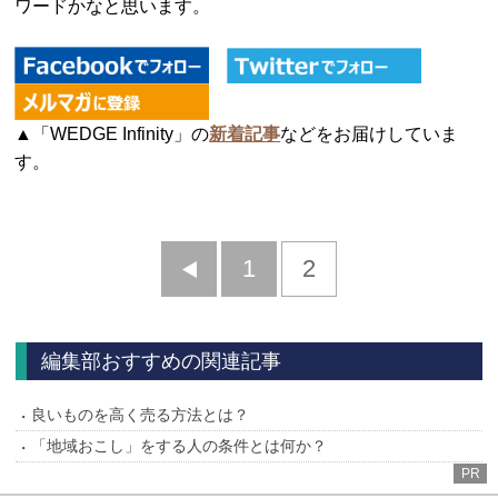
ワードかなと思います。
▲「WEDGE Infinity」の
新着記事
などをお届けしていま
す。
前
1
2
へ
編集部おすすめの関連記事
良いものを高く売る方法とは？
「地域おこし」をする人の条件とは何か？
PR