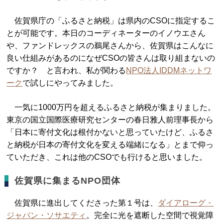
佐賀県庁の「ふるさと納税」は県内のCSOに指定するこ
とが可能です。本日のコーディネーターのイノウエさん
や、ファンドレックスの鵜尾さんから、佐賀県はこんなに
良い仕組みがあるのになぜCSOの皆さんは取り組まないの
ですか？ と言われ、私が関わる
NPO法人IDDMネットワ
ーク
で試しにやってみました。
一気に1000万円を超えるふるさと納税が集まりました。
東京の国立国際医療研究センターの春日雅人前理事長から
「日本に寄付文化は根付かないと思っていたけど、ふるさ
と納税が日本の寄付文化を変える端緒になる」とまで仰っ
ていただき、これは他のCSOでも行けると思いました。
佐賀県に集まるNPO団体
佐賀県に進出してくださった第１号は、
ダイアローグ・
ジャパン・ソサエティ
。完全に光を遮断した空間で視覚障