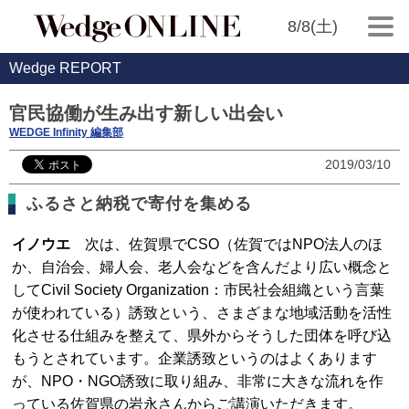
8/8(土)
Wedge REPORT
官民協働が生み出す新しい出会い
WEDGE Infinity 編集部
2019/03/10
ふるさと納税で寄付を集める
イノウエ
次は、佐賀県でCSO（佐賀ではNPO法人のほ
か、自治会、婦人会、老人会などを含んだより広い概念と
してCivil Society Organization：市民社会組織という言葉
が使われている）誘致という、さまざまな地域活動を活性
化させる仕組みを整えて、県外からそうした団体を呼び込
もうとされています。企業誘致というのはよくあります
が、NPO・NGO誘致に取り組み、非常に大きな流れを作
っている佐賀県の岩永さんからご講演いただきます。