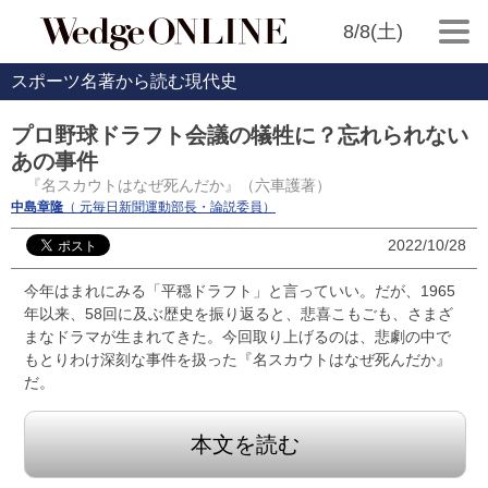
8/8(土)
スポーツ名著から読む現代史
プロ野球ドラフト会議の犠牲に？忘れられない
あの事件
『名スカウトはなぜ死んだか』（六車護著）
中島章隆
（ 元毎日新聞運動部長・論説委員）
2022/10/28
今年はまれにみる「平穏ドラフト」と言っていい。だが、1965
年以来、58回に及ぶ歴史を振り返ると、悲喜こもごも、さまざ
まなドラマが生まれてきた。今回取り上げるのは、悲劇の中で
もとりわけ深刻な事件を扱った『名スカウトはなぜ死んだか』
だ。
本文を読む