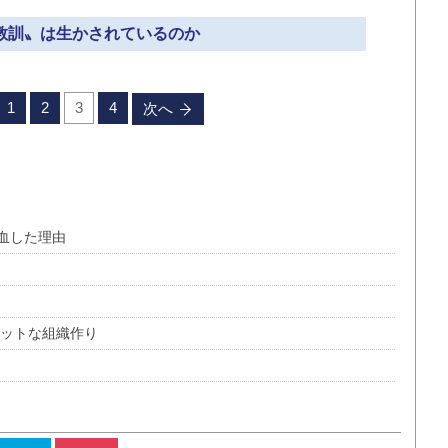
〝教訓〟は生かされているのか
1
2
3
4
次へ
血した理由
ラットな組織作り