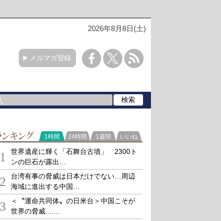
2026年8月8日(土)
メルマガ登録
ランキング
1時間
24時間
1週間
いいね
世界遺産に輝く「石舞台古墳」 2300ト
1
ンの巨石が露出…
台湾有事の脅威は日本だけでない…周辺
2
海域に進出する中国…
＜〝運命共同体〟の日米台＞中国こそが
3
世界の脅威....…