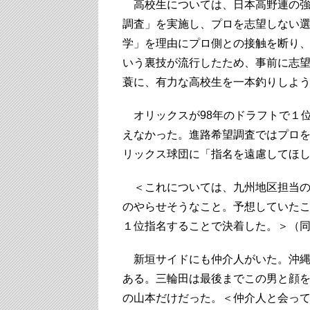
高校生については、日本高野連の強
調査」を実施し、プロを志望しない
学」を理由にプロ側との接触を断り
いう裏技が流行したため、事前に志
蓑に、有力な高校生を一本釣りしよ
オリックスが98年のドラフトで１
えなかった。進路希望調査ではプロ
リックス球団に「指名を遠慮してほ
＜これについては、九州地区担当の
のやらせそうなこと。予想していた
１位指名することで決着した。＞（同
新垣サイドにも仲介人がいた。沖縄
ある。三輪田は最後までこの男と顔
の山本だけだった。＜仲介人と会っ