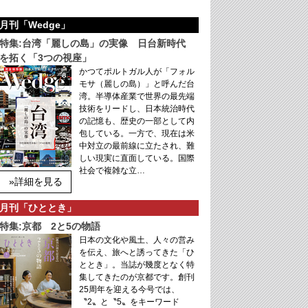
月刊「Wedge」
特集:台湾「麗しの島」の実像 日台新時代
を拓く「3つの視座」
かつてポルトガル人が「フォル
モサ（麗しの島）」と呼んだ台
湾。半導体産業で世界の最先端
技術をリードし、日本統治時代
の記憶も、歴史の一部として内
包している。一方で、現在は米
中対立の最前線に立たされ、難
しい現実に直面している。国際
社会で複雑な立…
»詳細を見る
月刊「ひととき」
特集:京都 2と5の物語
日本の文化や風土、人々の営み
を伝え、旅へと誘ってきた「ひ
ととき」。当誌が幾度となく特
集してきたのが京都です。創刊
25周年を迎える今号では、
〝2〟と〝5〟をキーワード