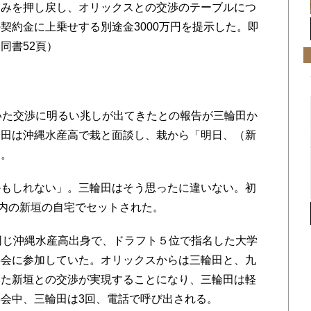
込みを押し戻し、オリックスとの交渉のテーブルにつ
契約金に上乗せする別途金3000万円を提示した。即
同書52頁）
いた交渉に明るい兆しが出てきたとの報告が三輪田か
輪田は沖縄水産高で栽と面談し、栽から「明日、（新
う。
もしれない」。三輪田はそう思ったに違いない。初
市内の新垣の自宅でセットされた。
同じ沖縄水産高出身で、ドラフト５位で指名した大学
事会に参加していた。オリックスからは三輪田と、九
いた新垣との交渉が実現することになり、三輪田は軽
会中、三輪田は3回、電話で呼び出される。