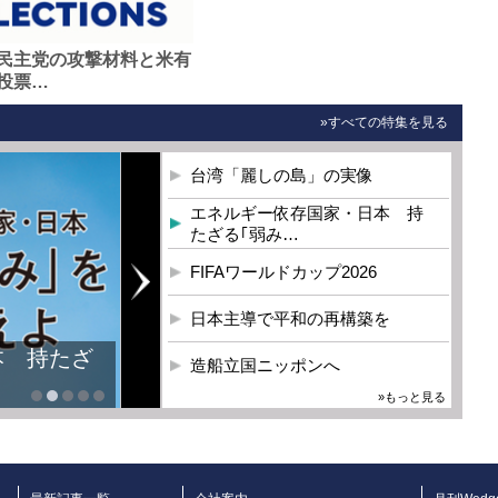
民主党の攻撃材料と米有
投票…
»すべての特集を見る
台湾「麗しの島」の実像
エネルギー依存国家・日本 持
たざる｢弱み…
FIFAワールドカップ2026
日本主導で平和の再構築を
本 持たざ
造船立国ニッポンへ
»もっと見る