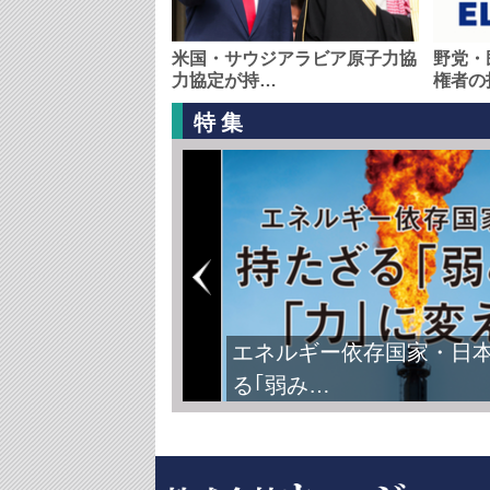
米国・サウジアラビア原子力協
野党・
力協定が持…
権者の
特集
エネルギー依存国家・日
る｢弱み…