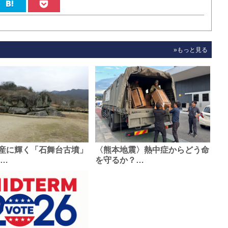
»もっと見る
産に輝く「石舞台古墳」
〈熊本地震〉熱中症からどう命
0…
を守るか？…