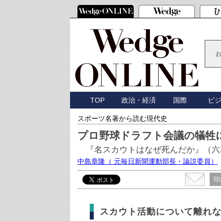
TOP
政治・経済
国際
ビ
スポーツ名著から読む現代史
プロ野球ドラフト会議の犠牲
『名スカウトはなぜ死んだか』（六
中島章隆
（ 元毎日新聞運動部長・論説委員）
印
スカウト活動について離れ