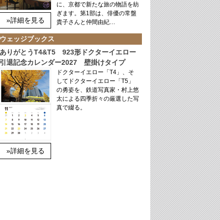
に、京都で新たな旅の物語を紡
ぎます。第1部は、俳優の常盤
»詳細を見る
貴子さんと仲間由紀…
ウェッジブックス
ありがとうT4&T5 923形ドクターイエロー
引退記念カレンダー2027 壁掛けタイプ
ドクターイエロー「T4」、そ
してドクターイエロー「T5」
の勇姿を、鉄道写真家・村上悠
太による四季折々の厳選した写
真で綴る。
»詳細を見る