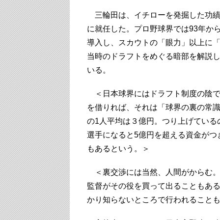
三輪田は、イチローを発掘した功績
に就任した。プロ野球界では93年か
導入し、スカウトの「眼力」以上に
当時のドラフトをめぐる暗部を解説
いる。
＜日本球界にはドラフト制度の陰で
を借りれば、それは「球界の裏の常
の1人平均は３億円。つり上げている
選手になると5億円を超える資金がつ
もあるという。＞
＜裏交渉には当然、人間がからむ。
監督がその役を買って出ることもあ
かり知らないところで行われることも