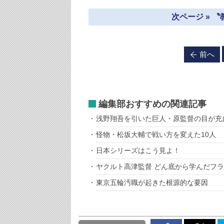
次ページ » 
前へ
編集部おすすめの関連記事
浅野翔吾を引いた巨人・原監督の目が充
怪物・松坂大輔で戦い方を変えた10人
日本シリーズはこう見よ！
ヤクルト高津監督 どん底から学んだフ
東京五輪汚職が起きた根源的な要因