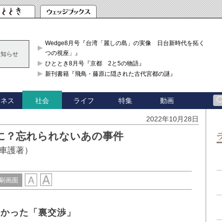
Wedge8月号『台湾「麗しの島」の実像 日台新時代を拓く「3
つの視座」』
お知らせ
ひととき8月号『京都 2と5の物語』
新刊書籍『飛鳥・藤原に隠された古代宮都の謎』
ジネス
ライフ
特集
動画
社会
2022年10月28日
に？忘れられないあの事件
車護著）
刷画面
なかった「裏交渉」