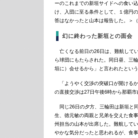
ーのこれまでの新垣サイドへの食い
け、入団に至る条件として、１億円の
答はなかったと山本は報告した。＞（
幻に終わった新垣との面会
亡くなる前日の26日は、難航して
ら球団にもたらされた。同日昼、三
垣に）会せるから」と言われたとい
「ようやく交渉の突破口が開けるか
の直接交渉は27日午後6時から那覇
同じ26日の夕方、三輪田は新垣と
生、徳元敏の両親と兄弟を交えた食
州担当の山本が出席した。難航して
やかな気分だったと思われるが、食事