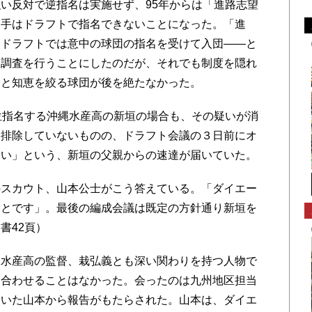
い反対で逆指名は実施せず、95年からは「進路志望
選手はドラフトで指名できないことになった。「進
、ドラフトでは意中の球団の指名を受けて入団――と
望調査を行うことにしたのだが、それでも制度を隠れ
うと知恵を絞る球団が後を絶たなかった。
位指名する沖縄水産高の新垣の場合も、その疑いが消
を排除していないものの、ドラフト会議の３日前にオ
しい」という、新垣の父親からの速達が届いていた。
スカウト、山本公士がこう答えている。「ダイエー
ことです」。最後の編成会議は既定の方針通り新垣を
書42頁）
水産高の監督、栽弘義とも深い関わりを持つ人物で
を合わせることはなかった。会ったのは九州地区担当
ていた山本から報告がもたらされた。山本は、ダイエ